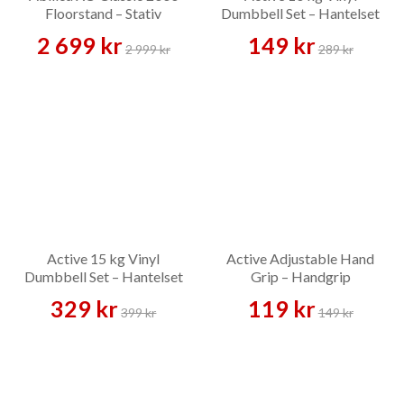
Floorstand – Stativ
Dumbbell Set – Hantelset
(Pallet Deal)
2 699 kr
149 kr
2 999 kr
289 kr
Active 15 kg Vinyl
Active Adjustable Hand
Dumbbell Set – Hantelset
Grip – Handgrip
329 kr
119 kr
399 kr
149 kr