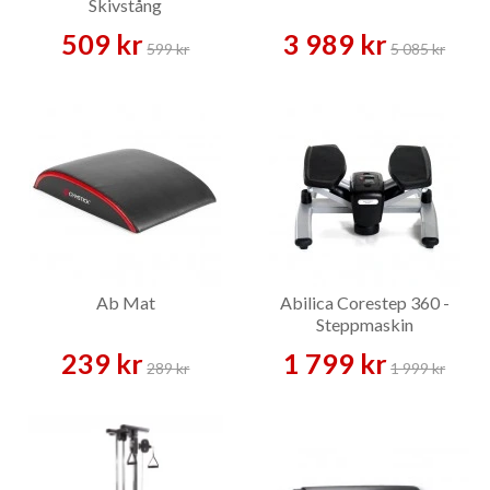
Skivstång
509 kr
3 989 kr
599 kr
5 085 kr
Ab Mat
Abilica Corestep 360 -
Steppmaskin
239 kr
1 799 kr
289 kr
1 999 kr