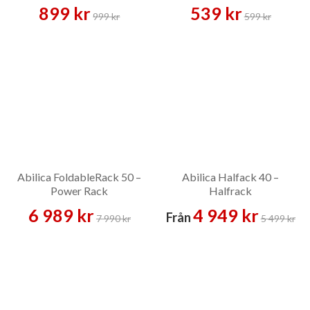
899 kr
539 kr
999 kr
599 kr
Abilica FoldableRack 50 –
Abilica Halfack 40 –
Power Rack
Halfrack
6 989 kr
4 949 kr
Från
7 990 kr
5 499 kr