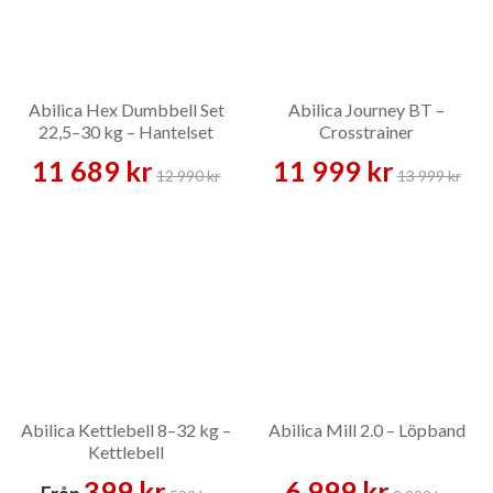
Abilica Hex Dumbbell Set
Abilica Journey BT –
22,5–30 kg – Hantelset
Crosstrainer
11 689 kr
11 999 kr
12 990 kr
13 999 kr
Abilica Kettlebell 8–32 kg –
Abilica Mill 2.0 – Löpband
Kettlebell
399 kr
6 999 kr