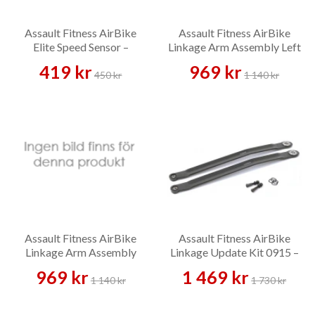
Assault Fitness AirBike
Assault Fitness AirBike
Elite Speed Sensor –
Linkage Arm Assembly Left
Reservdel
– Reservdel
419 kr
969 kr
450 kr
1 140 kr
Assault Fitness AirBike
Assault Fitness AirBike
Linkage Arm Assembly
Linkage Update Kit 0915 –
Right – Reservdel
Reservdel
969 kr
1 469 kr
1 140 kr
1 730 kr