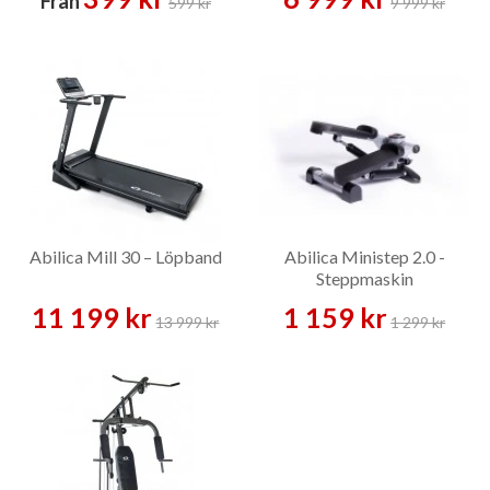
Från
599 kr
9 999 kr
Abilica Mill 30 – Löpband
Abilica Ministep 2.0 -
Steppmaskin
11 199 kr
1 159 kr
13 999 kr
1 299 kr