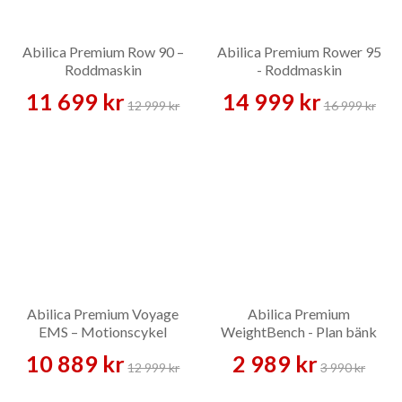
Abilica Premium Row 90 –
Abilica Premium Rower 95
Roddmaskin
- Roddmaskin
11 699 kr
14 999 kr
12 999 kr
16 999 kr
Abilica Premium Voyage
Abilica Premium
EMS – Motionscykel
WeightBench - Plan bänk
10 889 kr
2 989 kr
12 999 kr
3 990 kr