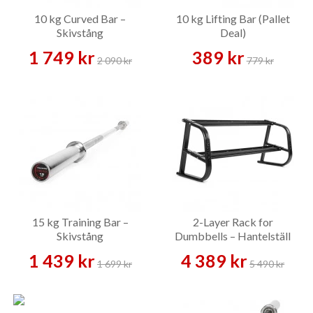
10 kg Curved Bar –
10 kg Lifting Bar (Pallet
Skivstång
Deal)
1 749 kr
389 kr
2 090 kr
779 kr
15 kg Training Bar –
2-Layer Rack for
Skivstång
Dumbbells – Hantelställ
1 439 kr
4 389 kr
1 699 kr
5 490 kr