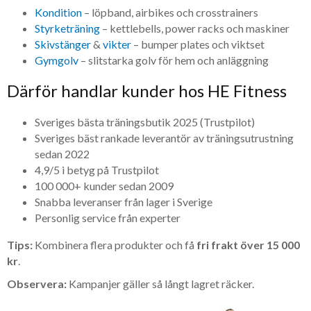
Kondition
– löpband, airbikes och crosstrainers
Styrketräning
– kettlebells, power racks och maskiner
Skivstänger
&
vikter
– bumper plates och viktset
Gymgolv
– slitstarka golv för hem och anläggning
Därför handlar kunder hos HE Fitness
Sveriges bästa träningsbutik 2025 (Trustpilot)
Sveriges bäst rankade leverantör av träningsutrustning
sedan 2022
4,9/5 i betyg på Trustpilot
100 000+ kunder sedan 2009
Snabba leveranser från lager i Sverige
Personlig service från experter
Tips:
Kombinera flera produkter och få
fri frakt över 15 000
kr
.
Observera:
Kampanjer gäller så långt lagret räcker.