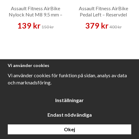
Assault Fitness AirBike
Assault Fitness AirBike
Nylock Nut M8 9.5 mm –
Pedal Left – Reservdel
Reservdel
139 kr
379 kr
150 kr
400 kr
Vi använder cookies
Vi använder cookies för funktion på sidan, analys av data
och marknadsföring.
Assault Fitness AirBike
Assault Fitness AirBike Pop
Inställningar
Pedal Right – Reservdel
Pin Knob – Reservdel
379 kr
319 kr
Endast nödvändiga
400 kr
340 kr
Okej