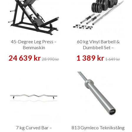
45-Degree Leg Press –
60 kg Vinyl Barbell &
Benmaskin
Dumbbell Set –
Skivstångsset
24 639 kr
1 389 kr
28 990 kr
1 649 kr
7 kg Curved Bar –
813 Gymleco Teknikstång