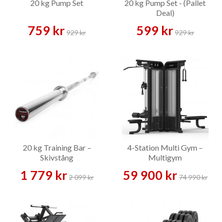
20 kg Pump Set
20 kg Pump Set - (Pallet
Deal)
759 kr
599 kr
929 kr
929 kr
20 kg Training Bar –
4-Station Multi Gym –
Skivstång
Multigym
1 779 kr
59 900 kr
2 099 kr
74 990 kr