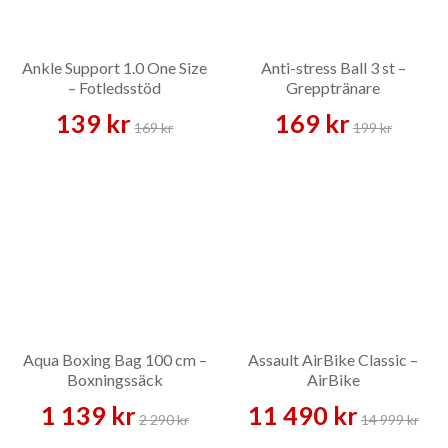
Ankle Support 1.0 One Size
Anti-stress Ball 3 st –
– Fotledsstöd
Grepptränare
139 kr
169 kr
169 kr
199 kr
Aqua Boxing Bag 100 cm –
Assault AirBike Classic –
Boxningssäck
AirBike
1 139 kr
11 490 kr
2 290 kr
14 999 kr