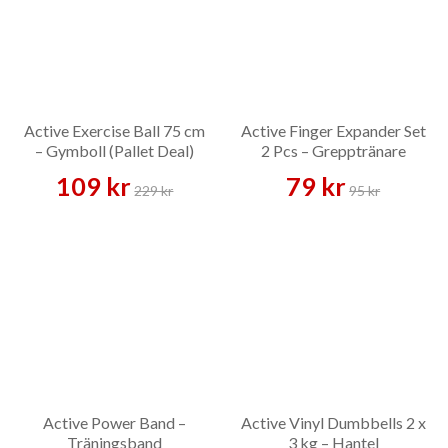
Active Exercise Ball 75 cm
Active Finger Expander Set
– Gymboll (Pallet Deal)
2 Pcs – Grepptränare
109 kr
79 kr
229 kr
95 kr
Active Power Band –
Active Vinyl Dumbbells 2 x
Träningsband
3 kg – Hantel