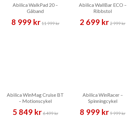
Abilica WalkPad 20 –
Abilica WallBar ECO –
Gåband
Ribbstol
8 999 kr
2 699 kr
11 999 kr
2 999 kr
Abilica WinMag Cruise BT
Abilica WinRacer –
– Motionscykel
Spinningcykel
5 849 kr
8 999 kr
6 499 kr
9 999 kr