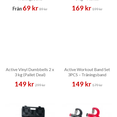
69 kr
169 kr
Från
89 kr
199 kr
Active Vinyl Dumbbells 2 x
Active Workout Band Set
3 kg (Pallet Deal)
3PCS – Träningsband
149 kr
149 kr
299 kr
179 kr