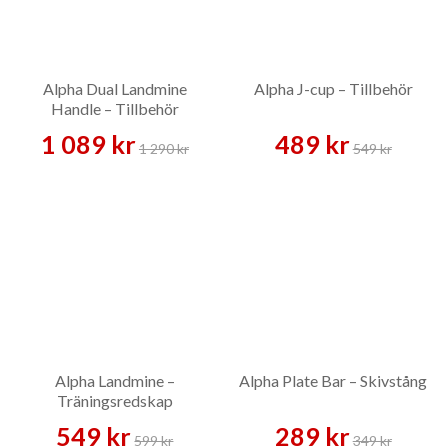
Alpha Dual Landmine
Alpha J-cup – Tillbehör
Handle – Tillbehör
1 089 kr
489 kr
1 290 kr
549 kr
Alpha Landmine –
Alpha Plate Bar – Skivstång
Träningsredskap
549 kr
289 kr
599 kr
349 kr