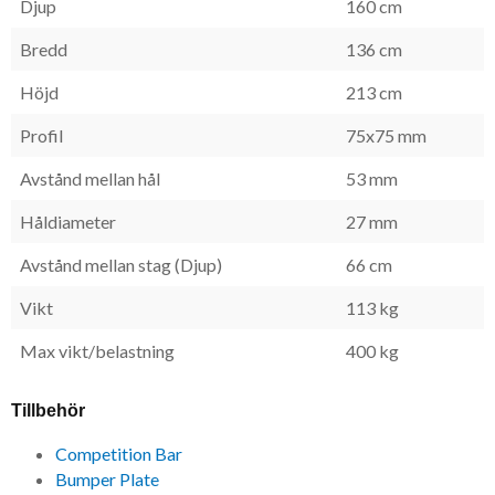
Djup
160 cm
Bredd
136 cm
Höjd
213 cm
Profil
75x75 mm
Avstånd mellan hål
53 mm
Håldiameter
27 mm
Avstånd mellan stag (Djup)
66 cm
Vikt
113 kg
Max vikt/belastning
400 kg
Tillbehör
Competition Bar
Bumper Plate