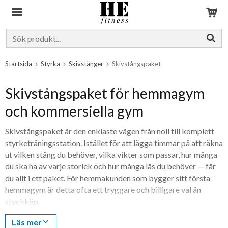
Produkten har blivit tillagd i varukorgen
Startsida
Styrka
Skivstänger
Skivstångspaket
Skivstångspaket för hemmagym
och kommersiella gym
Skivstångspaket är den enklaste vägen från noll till komplett
styrketräningsstation. Istället för att lägga timmar på att räkna
ut vilken stång du behöver, vilka vikter som passar, hur många
du ska ha av varje storlek och hur många lås du behöver — får
du allt i ett paket. För hemmakunden som bygger sitt första
hemmagym är detta ofta ett tryggare och billigare val än
styckköp.
Vi har skivstångspaket i tre huvudkategorier:
tunga
Läs mer