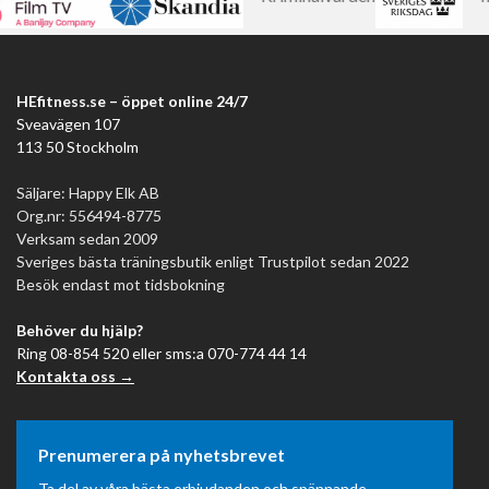
HEfitness.se – öppet online 24/7
Sveavägen 107
113 50 Stockholm
Säljare: Happy Elk AB
Org.nr: 556494-8775
Verksam sedan 2009
Sveriges bästa träningsbutik enligt Trustpilot sedan 2022
Besök endast mot tidsbokning
Behöver du hjälp?
Ring 08-854 520 eller sms:a 070-774 44 14
Kontakta oss →
Prenumerera på nyhetsbrevet
Ta del av våra bästa erbjudanden och spännande