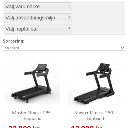
Välj varumärke
Har du frågor om leveransdatum eller tillgänglighet är du alltid
välkommen att kontakta oss.
Välj användningsmiljö
Välj hopfällbar
Sortering:
Master Fitness T95 –
Master Fitness T50 –
Löpband
Löpband