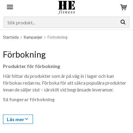
Produkten har blivit tillagd i varukorgen
Startsida
Kampanjer
Förbokning
Förbokning
Produkter för förbokning
Här hittar du produkter som är på väg in i lager och kan
förbokas redan nu. Förboka för att säkra populära produkter
innan de säljer slut – särskilt vid begränsade leveranser.
Så fungerar förbokning
Beräknat leveransdatum anges på produktsidan
Din order skickas så snart produkten har kommit in i
Läs mer
lager
Perfekt för efterfrågade produkter som snabbt tar slut