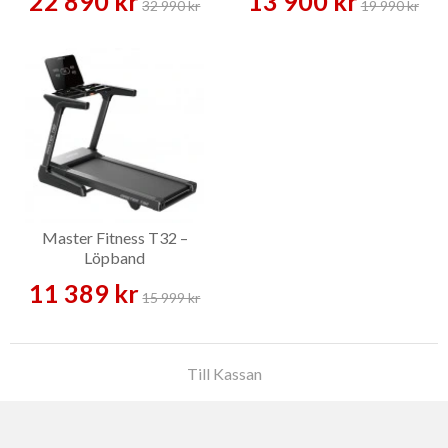
22 890 kr
13 900 kr
32 990 kr
19 990 kr
Master Fitness T32 –
Löpband
11 389 kr
15 999 kr
Till Kassan