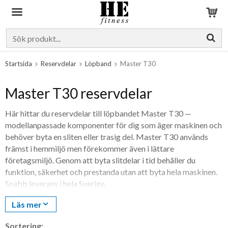
Produkten har blivit tillagd i varukorgen
Startsida
Reservdelar
Löpband
Master T30
Master T30 reservdelar
Här hittar du reservdelar till löpbandet Master T30 —
modellanpassade komponenter för dig som äger maskinen och
behöver byta en sliten eller trasig del. Master T30 används
främst i hemmiljö men förekommer även i lättare
företagsmiljö. Genom att byta slitdelar i tid behåller du
funktion, säkerhet och prestanda utan att byta hela maskinen.
Snabb leverans i hela Sverige.
Vanliga slitdelar på Master T30
Läs mer
Det här är de delar som oftast behöver bytas över tid. Vilka
Sortering: