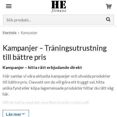
Produkten har blivit tillagd i varukorgen
Startsida
Kampanjer
Kampanjer – Träningsutrustning
till bättre pris
Kampanjer – hitta rätt erbjudande direkt
Här samlar vi våra aktuella kampanjer och utvalda produkter
till bättre pris. Oavsett om du vill göra ett tryggt val, hitta
unika fynd eller köpa lagerrensade produkter hittar du rätt väg
här.
Vill du börja med det som flest kunder redan valt
rekommenderar vi
Bästsäljare
. Söker du mer unika fynd med
Läs mer
garanti kan du gå vidare till
Fyndhörnan
. För produkter som vi