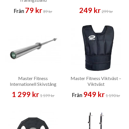
79 kr
249 kr
Från
89 kr
299 kr
Master Fitness
Master Fitness Viktväst –
Internationell Skivstång
Viktväst
375 kg – Skivstång
1 299 kr
949 kr
Från
1 599 kr
1 190 kr