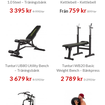
1.0 Steel – Träningsbänk
Kettlebell – Kettlebell
3 395 kr
759 kr
Från
4 990 kr
899 kr
Tunturi UB80 Utility Bench
Tunturi WB20 Basic
– Träningsbänk
Weight Bench – Bänkpress
3 679 kr
2 789 kr
4 590 kr
3 290 kr