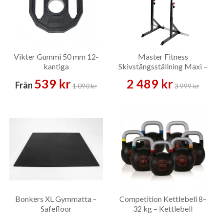
Vikter Gummi 50 mm 12-
Master Fitness
kantiga
Skivstångsställning Maxi –
Skivstångsställning
539 kr
2 489 kr
Från
1 090 kr
3 999 kr
Bonkers XL Gymmatta –
Competition Kettlebell 8–
Safefloor
32 kg – Kettlebell