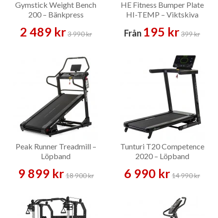
Gymstick Weight Bench
HE Fitness Bumper Plate
200 – Bänkpress
HI-TEMP – Viktskiva
2 489 kr
195 kr
Från
3 990 kr
399 kr
Peak Runner Treadmill –
Tunturi T20 Competence
Löpband
2020 – Löpband
9 899 kr
6 990 kr
18 900 kr
14 990 kr