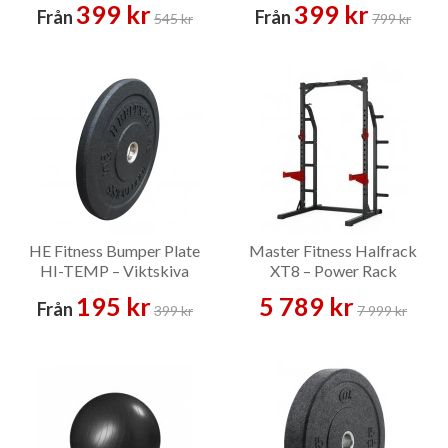
399 kr
399 kr
Från
Från
545 kr
799 kr
HE Fitness Bumper Plate
Master Fitness Halfrack
HI-TEMP – Viktskiva
XT8 – Power Rack
195 kr
5 789 kr
Från
399 kr
7 999 kr