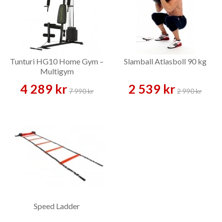
Tunturi HG10 Home Gym –
Slamball Atlasboll 90 kg
Multigym
4 289 kr
2 539 kr
7 990 kr
2 990 kr
Speed Ladder