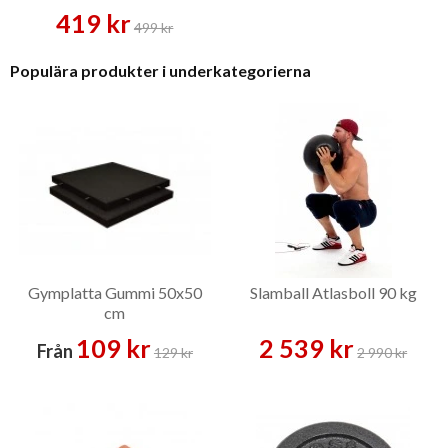
419 kr
499 kr
Populära produkter i underkategorierna
Gymplatta Gummi 50x50
Slamball Atlasboll 90 kg
cm
109 kr
2 539 kr
Från
129 kr
2 990 kr