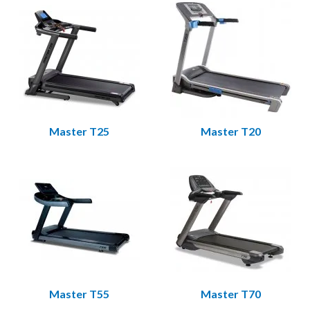
Vilka delar som slits beror på hur maskinen används. Det här är
de vanligaste:
Löpmatta (löpdäck)
Drivrem
Motor och lyftmotor
Kretskort och styrenheter
Display och konsol
Master T25
Master T20
Hastighetssensor
Säkerhetsnyckel
Strömkabel
Dämpkuddar, rullar och kåpor
Vilken del behöver du? Vanliga
symptom
Tabellen ger en första vägledning. Bekräfta alltid mot din
modell och ditt serienummer innan du beställer — är du osäker
Master T55
Master T70
hjälper vi dig.