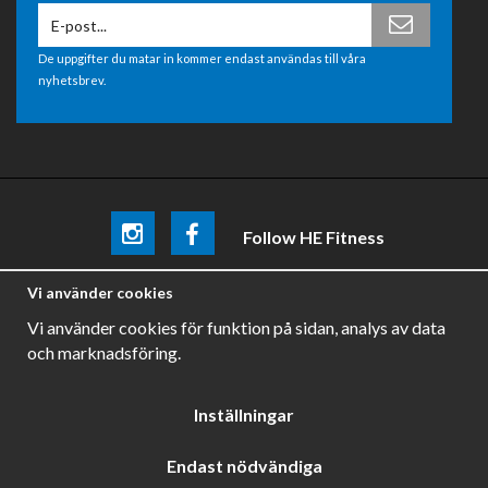
De uppgifter du matar in kommer endast användas till våra
nyhetsbrev.
Follow HE Fitness
Be the first
to know about
promotions, news and training
Vi använder cookies
tips .
Vi använder cookies för funktion på sidan, analys av data
och marknadsföring.
Inställningar
Endast nödvändiga
Drift & produktion:
Wikinggruppen