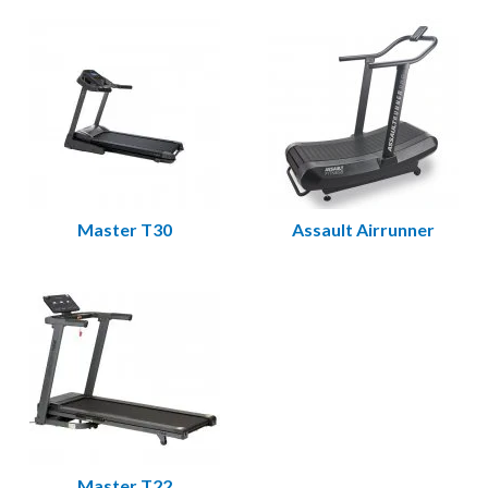
Trolig del att titta
Symptom
på
Bandet hackar, slirar eller saknar
Drivrem
kraft
Löpbandet startar inte och
Kretskort eller
displayen är svart
strömkabel
Master T30
Assault Airrunner
Lutningen rör sig inte
Lyftmotor
Hastigheten visas fel eller hoppar
Hastighetssensor
Maskinen startar inte och nyckeln
Säkerhetsnyckel
saknas
Slitet eller skadat löpdäck
Löpmatta
Missljud eller skrammel från fram-
Rullar eller kåpor
Master T22
eller bakkant