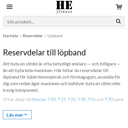
Produkten har blivit tillagd i varukorgen
Startsida
Reservdelar
Löpband
Reservdelar till löpband
Att byta en slitdel är ofta betydligt enklare — och billigare —
än att byta hela maskinen. Här hittar du reservdelar till
löpband för både hemmabruk och företagsgym, avsedda för
dig som redan äger maskinen och behöver byta en sliten eller
trasig komponent.
Vi har delar till
Master T20
,
T22
,
T25
,
T30
,
T55
och
T70
samt
Assault AirRunner
. Välj din modell nedan. Snabb leverans i hela
Sverige.
Läs mer
Vanliga reservdelar till löpband