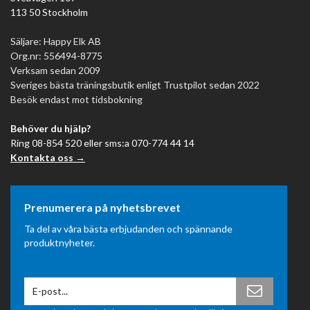
360). Förvänta dig inte gym-intensitet av en steppmaskin.
113 50 Stockholm
Takhöjd
Säljare: Happy Elk AB
Org.nr: 556494-8775
En fullskalig trappmaskin kräver gott om takhöjd – räkna med
Verksam sedan 2009
att maskinen är cirka 210–220 cm hög, plus din egen
Sveriges bästa träningsbutik enligt Trustpilot sedan 2022
kroppslängd när du står på översta steget. För standardrum
Besök endast mot tidsbokning
med 240 cm takhöjd kan det vara snävt för längre personer.
Mät innan köp.
Behöver du hjälp?
Ring 08-854 520 eller sms:a 070-774 44 14
Plats och förvaring
Kontakta oss →
Fullskalig trappmaskin: cirka 100×80 cm golvyta plus
rörelseutrymme. Tas inte enkelt undan. Steppmaskin: cirka
50×40 cm golvyta – passar i en garderob eller under en säng.
Prenumerera på nyhetsbrevet
Tar ut och tillbaka på sekunder.
Ta del av våra bästa erbjudanden och spännande
Max användarvikt
produktnyheter.
Steppmaskiner med hydraulisk motståndsmekanism har
typiskt lägre max användarvikt (100–120 kg) än fullskaliga
maskiner. Kontrollera produktspecifikationen om du väger
över 100 kg – särskilt för Ministep och Corestep.