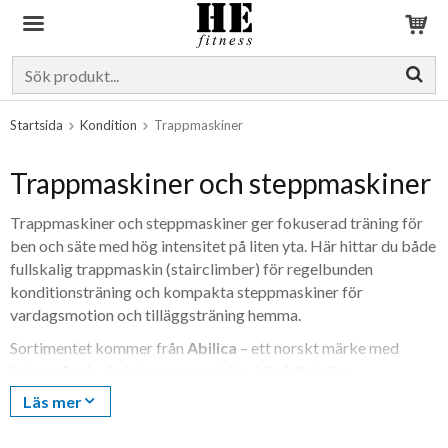
Produkten har blivit tillagd i varukorgen
Startsida
Kondition
Trappmaskiner
Trappmaskiner och steppmaskiner
Trappmaskiner och steppmaskiner ger fokuserad träning för
ben och säte med hög intensitet på liten yta. Här hittar du både
fullskalig trappmaskin (stairclimber) för regelbunden
konditionsträning och kompakta steppmaskiner för
vardagsmotion och tilläggsträning hemma.
Sortimentet kommer från
Abilica
– ett norskt märke med
fokus på prisvärda hemmamodeller. Vår fullskaliga
trappmaskin är
Abilica StairClimber 30
. Snabb leverans i hela
Läs mer
Sverige.