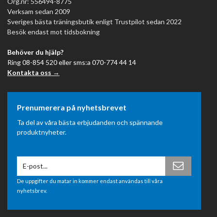
Org.nr: 556494-8775
HE Fitness är ett familjeföretag drivet av två bröder sedan
Verksam sedan 2009
2009 och har idag över 100 000 kunder — från privatpersoner
Sveriges bästa träningsbutik enligt Trustpilot sedan 2022
till KTH, Polisen, IKEA, Karolinska Institutet, Scania och
Besök endast mot tidsbokning
Kriminalvården. Vi är vinnare av
Sveriges bästa leverantör
Behöver du hjälp?
av träningsutrustning
enligt Trustpilot 2022, 2023, 2024 och
Ring 08-854 520 eller sms:a 070-774 44 14
2025, samt
Sveriges bästa träningsbutik
2025.
Kontakta oss →
Vår butik ligger på Sveavägen 107 i Stockholm. Ring 08-854
520 eller sms:a 070-774 44 14 så hjälper vi dig hitta rätt.
Snabb leverans i hela Sverige.
Prenumerera på nyhetsbrevet
Ta del av våra bästa erbjudanden och spännande
produktnyheter.
De uppgifter du matar in kommer endast användas till våra
nyhetsbrev.