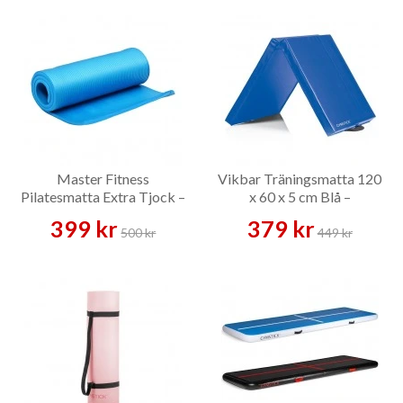
belastar knän, höfter eller rygg. Master Fitness Pilatesmatta
Extra Tjock hör hit.
Vikbara mattor
Mattor som viks ihop för enkel förvaring, lämpliga i miljöer där
ytan behöver fram och bort — gym, skolor och
gruppträningssalar. Finns i flera storlekar. För gymnastik finns
även Air Track som luftfylld variant.
Köpguide
Master Fitness
Vikbar Träningsmatta 120
Pilatesmatta Extra Tjock –
x 60 x 5 cm Blå –
Tjocklek
Träningsmatta
Träningsmatta
399 kr
379 kr
500 kr
449 kr
Tunnare mattor ger mer kontakt med underlaget och passar
rörlighet. Tjockare modeller ger mer dämpning vid övningar
som sit-ups och annan coreträning där kroppen belastas mot
golvet.
Storlek
Mattans längd och bredd bör anpassas efter din kroppslängd
och typ av övningar, särskilt om du tränar rörlighet eller
använder flera positioner.