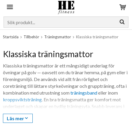
Produkten har blivit tillagd i varukorgen
Startsida
Tillbehör
Träningsmattor
Klassiska träningsmattor
Klassiska träningsmattor
Klassiska träningsmattor är ett mångsidigt underlag för
övningar på golv — oavsett om du tränar hemma, på gym eller i
föreningsmiljö. De används vid allt från rörlighet och
coreträning till lättare styrkeövningar och gruppträning, ofta i
kombination med utrustning som
träningsband
eller inom
kroppsviktsträning
. En bra träningsmatta ger komfort mot
underlaget och skapar en tydlig träningsyta. Snabb leverans i
hela Sverige.
Läs mer
Här finns klassiska träningsmattor i olika tjocklekar och
utföranden, anpassade för både privat och professionell