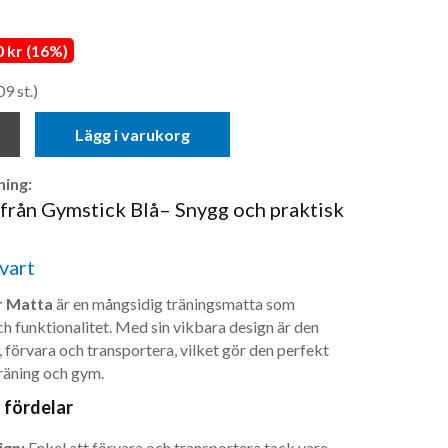
 kr (16%)
09 st.)
Lägg i varukorg
ing:
från Gymstick Blå– Snygg och praktisk
vart
r Matta
är en mångsidig träningsmatta som
ch funktionalitet. Med sin vikbara design är den
 förvara och transportera, vilket gör den perfekt
äning och gym.
 fördelar
ign:
Enkel att förvara och transportera tack vare