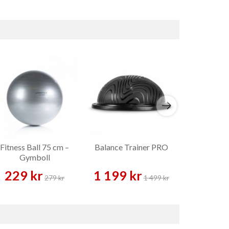
Fitness Ball 75 cm –
Balance Trainer PRO
Master Fit
Gymboll
Plate Svart
229 kr
1 199 kr
349 
279 kr
1 499 kr