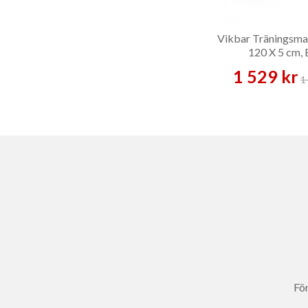
Vikbar Träningsma
120 X 5 cm, 
1 529 kr
1
För