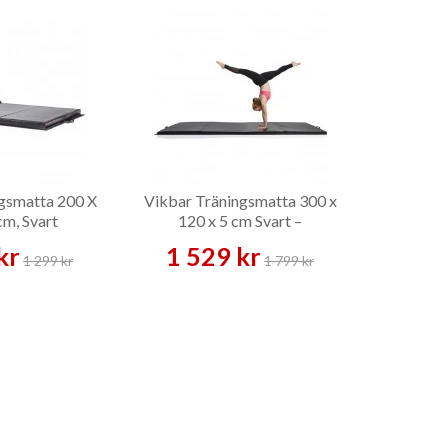
gsmatta 200 X
Vikbar Träningsmatta 300 x
cm, Svart
120 x 5 cm Svart –
Träningsmatta
kr
1 529 kr
1 299 kr
1 799 kr