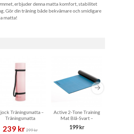
mmet, erbjuder denna matta komfort, stabilitet
ng. Gör din träning både bekvämare och smidigare
a matta!
jock Träningsmatta –
Active 2-Tone Training
Tunturi Fit
Träningsmatta
Mat Blå-Svart –
140 cm 
Träningsmatta
Tränin
199 kr
239 kr
539 
299 kr