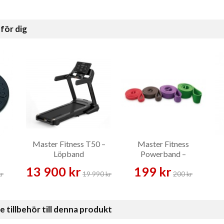
för dig
Master Fitness T50 –
Master Fitness
Löpband
Powerband –
Träningsband
13 900 kr
199 kr
kr
19 990 kr
200 kr
illbehör till denna produkt