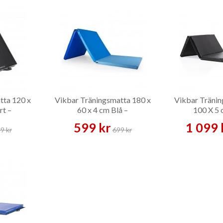
tta 120 x
Vikbar Träningsmatta 180 x
Vikbar Tränin
rt –
60 x 4 cm Blå –
100 X 5 
tta
Träningsmatta
599 kr
1 099 
9 kr
699 kr