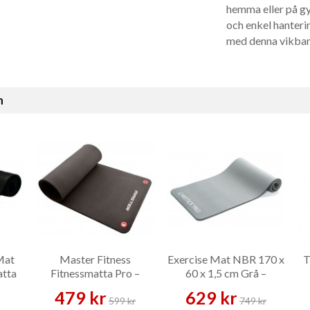
hemma eller på gy
och enkel hanteri
med denna vikbar
n
Mat
Master Fitness
Exercise Mat NBR 170 x
T
atta
Fitnessmatta Pro –
60 x 1,5 cm Grå –
Träningsmatta
Träningsmatta
479 kr
629 kr
599 kr
749 kr