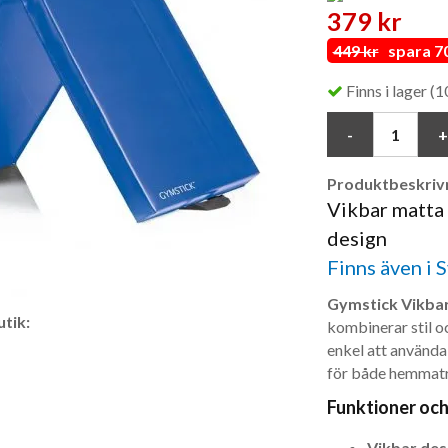
379 kr
449 kr
spara 70
Finns i lager (1
Produktbeskrivn
Vikbar matta 
design
Finns även i S
Gymstick Vikba
tik:
kombinerar stil o
enkel att använda,
för både hemmatr
Funktioner och
Vikbar des