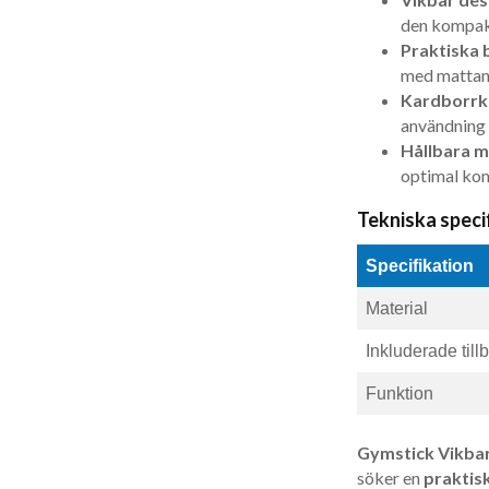
den kompak
Praktiska 
med mattan 
Kardborrk
användning 
Hållbara m
optimal kom
Tekniska speci
Specifikation
Material
Inkluderade till
Funktion
Gymstick Vikba
söker en
praktis