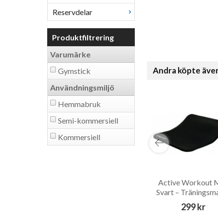
Reservdelar
Produktfiltrering
Varumärke
Andra köpte äve
Gymstick
Användningsmiljö
Hemmabruk
Semi-kommersiell
Kommersiell
Active Workout 
Svart – Träningsm
299 kr