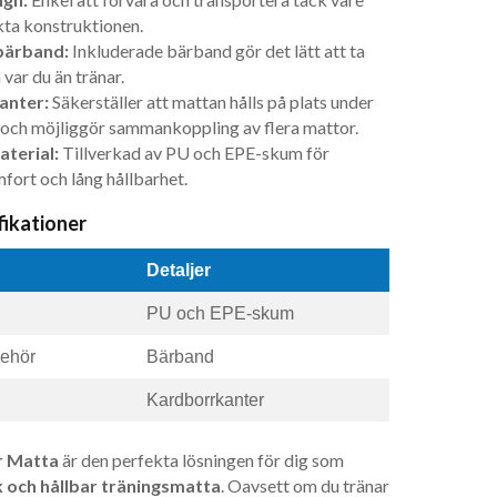
ta konstruktionen.
bärband:
Inkluderade bärband gör det lätt att ta
var du än tränar.
anter:
Säkerställer att mattan hålls på plats under
och möjliggör sammankoppling av flera mattor.
aterial:
Tillverkad av PU och EPE-skum för
fort och lång hållbarhet.
fikationer
Detaljer
PU och EPE-skum
behör
Bärband
Kardborrkanter
r Matta
är den perfekta lösningen för dig som
k och hållbar träningsmatta
. Oavsett om du tränar