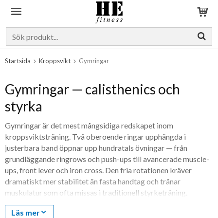
Produkten har blivit tillagd i varukorgen
Startsida
Kroppsvikt
Gymringar
Gymringar — calisthenics och
styrka
Gymringar är det mest mångsidiga redskapet inom
kroppsviktsträning. Två oberoende ringar upphängda i
justerbara band öppnar upp hundratals övningar — från
grundläggande ringrows och push-ups till avancerade muscle-
ups, front lever och iron cross. Den fria rotationen kräver
dramatiskt mer stabilitet än fasta handtag och tränar
muskulatur som ofta missas i traditionell styrketräning.
Hjälteprodukten är
Romerska Ringar
— klassiskt val för
Läs mer