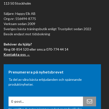
113 50 Stockholm
Vilken miljö tränar du i?
Säljare: Happy Elk AB
Lägenhet och hyresrätt
Org.nr: 556494-8775
Verksam sedan 2009
Ringar fungerar i lägenhet om du har en bärande bjälke eller
Sveriges bästa träningsbutik enligt Trustpilot sedan 2022
stabil krok i taket. Alternativt kan de hängas under ett
Besök endast mot tidsbokning
chinsräcke som är monterat i karm eller vägg. Ringarna tar
minimalt med utrymme och rullas ihop mellan passen.
Behöver du hjälp?
Hemmagym (villa eller källare)
Ring 08-854 520 eller sms:a 070-774 44 14
Kontakta oss →
Optimal miljö för ringar — gärna fästa i taket eller på rigg.
Trämodeller är klassiska val om miljön är torr.
Träning utomhus
Prenumerera på nyhetsbrevet
Plast- eller ABS-ringar är klart bättre val utomhus — tål regn,
Ta del av våra bästa erbjudanden och spännande
sol och kyla. Kan hängas i parker eller utomhusgym med
produktnyheter.
befintliga stänger.
Gym och kommersiella anläggningar
Här rekommenderas robust upphängning i rigg eller takbalk.
De uppgifter du matar in kommer endast användas till våra