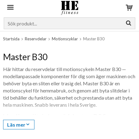
Produkten har blivit tillagd i varukorgen
Startsida
Reservdelar
Motionscyklar
Master B30
Master B30
Här hittar du reservdelar till motionscykeln Master B30 —
modellanpassade komponenter för dig som äger maskinen och
behöver byta en sliten eller trasig del. Master B30 är en
motionscykel för hemmabruk, och genom att byta slitdelar i
tid behåller du funktion, säkerhet och prestanda utan att byta
hela maskinen. Snabb leverans i hela Sverige.
Vanliga slitdelar på Master B30
Läs mer
Det här är de delar som oftast behöver bytas över tid. Vilka
som finns i lager just nu ser du i listan längre ned — sortimentet