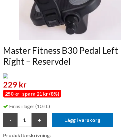
Master Fitness B30 Pedal Left
Right – Reservdel
229 kr
250 kr
spara 21 kr (8%)
Finns i lager (10 st.)
Lägg i varukorg
Produktbeskrivning: