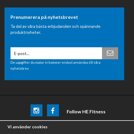
Prenumerera på nyhetsbrevet
Ta del av våra bästa erbjudanden och spännande
produktnyheter.
De uppgifter du matar in kommer endast användas till våra
nyhetsbrev.
Follow HE Fitness
Be the first
to know about
promotions, news and training
Vi använder cookies
tips .