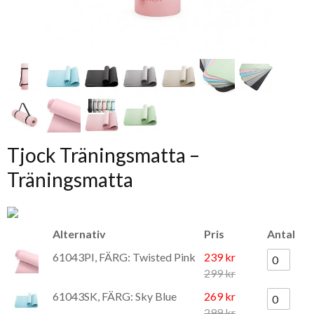
Tjock Träningsmatta –
Träningsmatta
Alternativ
Pris
Antal
61043PI, FÄRG: Twisted Pink
239 kr
299 kr
61043SK, FÄRG: Sky Blue
269 kr
299 kr