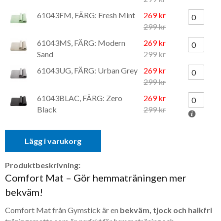
61043FM, FÄRG: Fresh Mint
269 kr
299 kr
61043MS, FÄRG: Modern
269 kr
Sand
299 kr
61043UG, FÄRG: Urban Grey
269 kr
299 kr
61043BLAC, FÄRG: Zero
269 kr
Black
299 kr
Lägg i varukorg
Produktbeskrivning:
Comfort Mat – Gör hemmaträningen mer
bekväm!
Comfort Mat från Gymstick är en
bekväm, tjock och halkfri