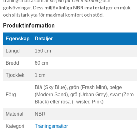
träningsmatta som är
perfekt för hemmaträning
och
golvövningar. Dess
miljövänliga NBR-material
ger en mjuk
och slitstark yta för maximal komfort och stöd.
Produktinformation
Egenskap
Detaljer
Längd
150 cm
Bredd
60 cm
Tjocklek
1 cm
Blå (Sky Blue), grön (Fresh Mint), beige
Färg
(Modern Sand), grå (Urban Grey), svart (Zero
Black) eller rosa (Twisted Pink)
Material
NBR
Kategori
Träningsmattor