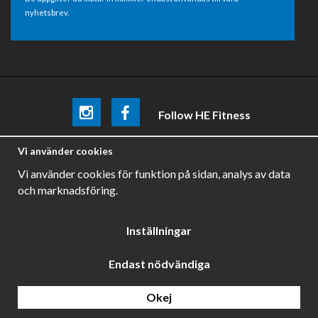
nyhetsbrev.
Follow HE Fitness
Be the first
to know about
promotions, news and training
Vi använder cookies
tips .
Vi använder cookies för funktion på sidan, analys av data
och marknadsföring.
Inställningar
Endast nödvändiga
Drift & produktion:
Wikinggruppen
Okej