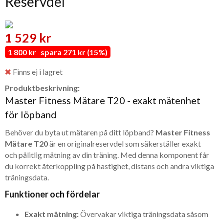
Reservdel
1 529 kr
1 800 kr
spara 271 kr (15%)
Finns ej i lagret
Produktbeskrivning:
Master Fitness Mätare T20 - exakt mätenhet
för löpband
Behöver du byta ut mätaren på ditt löpband?
Master Fitness
Mätare T20
är en originalreservdel som säkerställer exakt
och pålitlig mätning av din träning. Med denna komponent får
du korrekt återkoppling på hastighet, distans och andra viktiga
träningsdata.
Funktioner och fördelar
Exakt mätning:
Övervakar viktiga träningsdata såsom