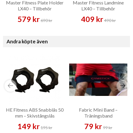
Master Fitness Plate Holder
Master Fitness Landmine
LX40 – Tillbehör
LX40 – Tillbehör
579 kr
409 kr
690 kr
490 kr
Andra köpte även
HE Fitness ABS Snabblås 50
Fabric Mini Band –
mm – Skivstångslås
Träningsband
149 kr
79 kr
195 kr
99 kr