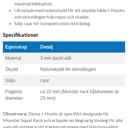
maximal hållbarhet.
Utrustade med nylonskydd för att skydda både J-Hooks
och skivstången från repor och skador.
Säljs i par för komplett stöd vid träning.
Specifikationer
Egenskap
Detalj
Material
3 mm tjockt stål
Skydd
Nylonskydd för skivstången
Säljs
I par
Piggens
ca 22 mm (Monster rack håldiameter är
diameter
25 mm)
Observera:
Dessa J-Hooks är specifikt designade för
Monster Squat Rack och erbjuder en långvarig lösning för alla
som vill optimera sitt träningsutrymme med högsta kvalitet.