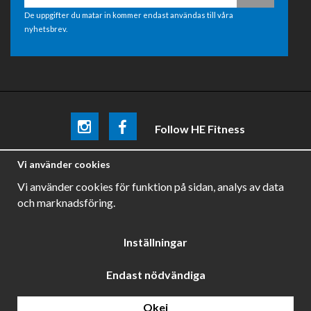
De uppgifter du matar in kommer endast användas till våra
nyhetsbrev.
Follow HE Fitness
Be the first
to know about
promotions, news and training
Vi använder cookies
tips .
Vi använder cookies för funktion på sidan, analys av data
och marknadsföring.
Inställningar
Endast nödvändiga
Drift & produktion:
Wikinggruppen
Okej