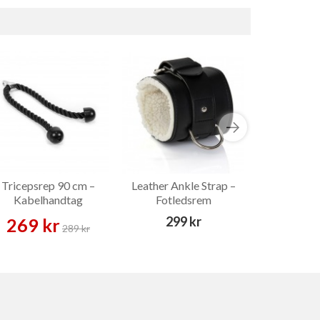
Tricepsrep 90 cm –
Leather Ankle Strap –
Lateral Pul
Kabelhandtag
Fotledsrem
Latsdrag
299 kr
269 kr
419 
289 kr