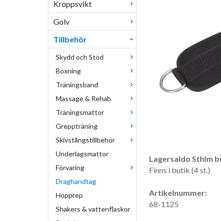
Kroppsvikt
Golv
Tillbehör
Skydd och Stöd
Boxning
Träningsband
Massage & Rehab
Träningsmattor
Greppträning
Skivstångstillbehör
Underlagsmattor
Lagersaldo Sthlm bu
Förvaring
Finns i butik (4 st.)
Draghandtag
Artikelnummer:
Hopprep
68-1125
Shakers & vattenflaskor