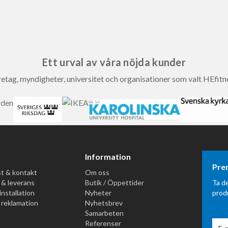
Ett urval av våra nöjda kunder
etag, myndigheter, universitet och organisationer som valt HEfitn
Information
Pre
t & kontakt
Om oss
 & leverans
Butik / Öppettider
Ta d
installation
Nyheter
prod
 reklamation
Nyhetsbrev
Samarbeten
Referenser