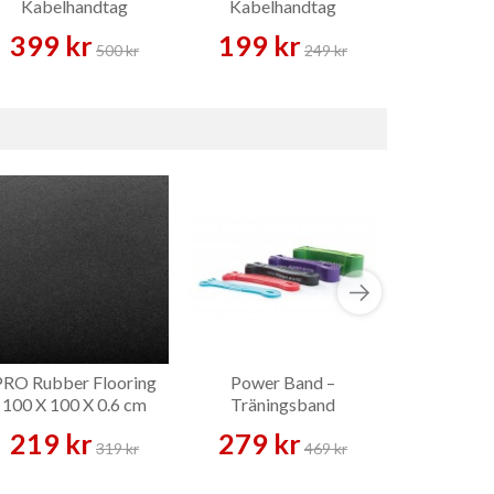
Kabelhandtag
Kabelhandtag
Kabelh
399 kr
199 kr
179 
500 kr
249 kr
PRO Rubber Flooring
Power Band –
Quick-loc
100 X 100 X 0.6 cm
Träningsband
22,5 kg –
han
219 kr
279 kr
2 159 
319 kr
469 kr