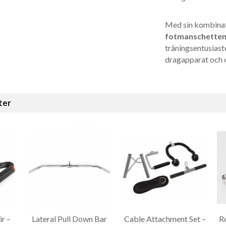
Med sin kombinati
fotmanschette
träningsentusiaste
dragapparat och o
ter
r –
Lateral Pull Down Bar
Cable Attachment Set –
R