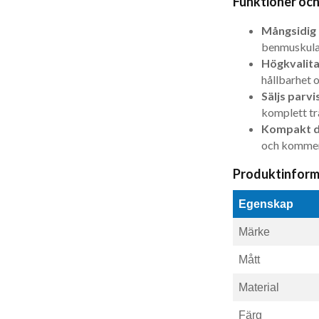
Funktioner och
Mångsidig 
benmuskula
Högkvalita
hållbarhet 
Säljs parvis
komplett tr
Kompakt d
och kommer
Produktinform
Egenskap
Märke
Mått
Material
Färg