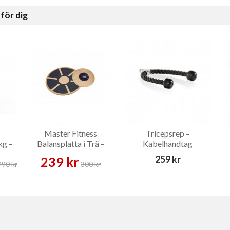
för dig
Master Fitness
Tricepsrep –
kg –
Balansplatta i Trä –
Kabelhandtag
Balansplatta
259 kr
239 kr
990 kr
300 kr