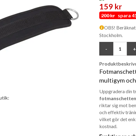
159 kr
200 kr
spara 41
OBS! Beräknat i
Stockholm.
Produktbeskrivn
Fotmanschett (
multigym och
Uppgradera din tr
tik:
fotmanschette
riktar sig mot be
och effektiv trän
vilket gör det enk
kostnad.