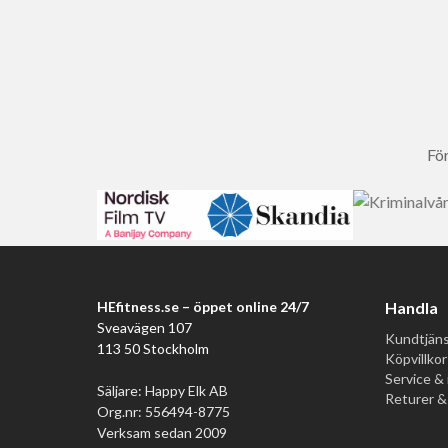
För
HEfitness.se – öppet online 24/7
Handla
Sveavägen 107
Kundtjäns
113 50 Stockholm
Köpvillkor
Service & 
Säljare: Happy Elk AB
Returer &
Org.nr: 556494-8775
Verksam sedan 2009