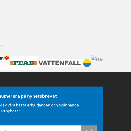
ess.
numerera på nyhetsbrevet
el av våra bästa erbjudanden och spännande
uktnyheter.