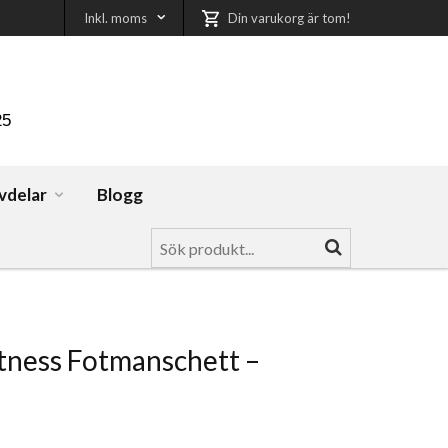
Inkl. moms
Din varukorg är tom!
25
vdelar
Blogg
tness Fotmanschett –