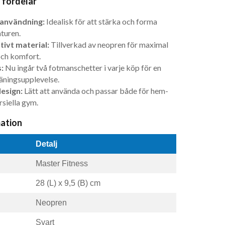
 fördelar
användning:
Idealisk för att stärka och forma
turen.
tivt material:
Tillverkad av neopren för maximal
och komfort.
:
Nu ingår två fotmanschetter i varje köp för en
äningsupplevelse.
esign:
Lätt att använda och passar både för hem-
siella gym.
ation
Detalj
Master Fitness
28 (L) x 9,5 (B) cm
Neopren
Svart