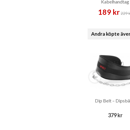
Kabelhandtag
189 kr
229 
Andra köpte äve
Dip Belt – Dipsbä
379 kr