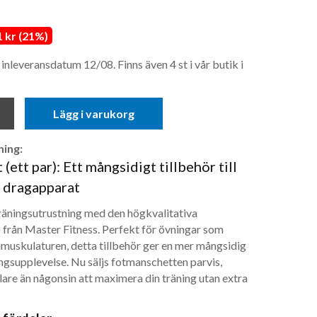
 kr (21%)
nleveransdatum 12/08. Finns även 4 st i vår butik i
Lägg i varukorg
ing:
ett par): Ett mångsidigt tillbehör till
 dragapparat
äningsutrustning med den högkvalitativa
n
från Master Fitness. Perfekt för övningar som
nmuskulaturen, detta tillbehör ger en mer mångsidig
ingsupplevelse. Nu säljs fotmanschetten parvis,
lare än någonsin att maximera din träning utan extra