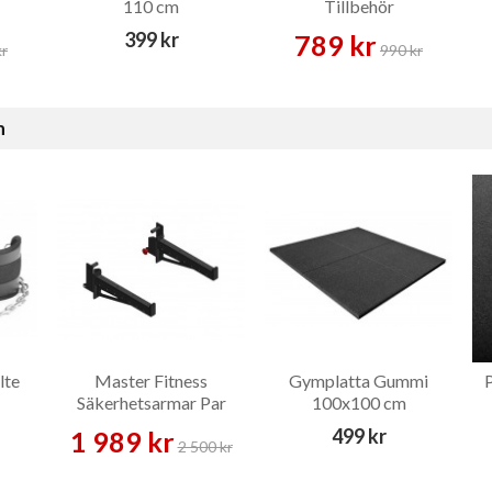
110 cm
Tillbehör
399 kr
789 kr
kr
990 kr
n
lte
Master Fitness
Gymplatta Gummi
Säkerhetsarmar Par
100x100 cm
Outdoor 75 mm –
499 kr
1 989 kr
Tillbehör
2 500 kr