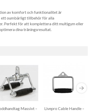
on av komfort och funktionalitet är
n
ett oumbärligt tillbehör för alla
r. Perfekt för att komplettera ditt multigym eller
ptimera dina träningsresultat.
oddhandtag Massivt –
Livepro Cable Handle –
Single 