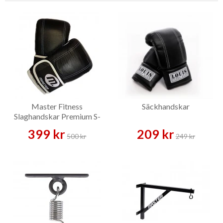
Master Fitness
Säckhandskar
Slaghandskar Premium S-
XL – Boxningshandskar
399 kr
209 kr
500 kr
249 kr