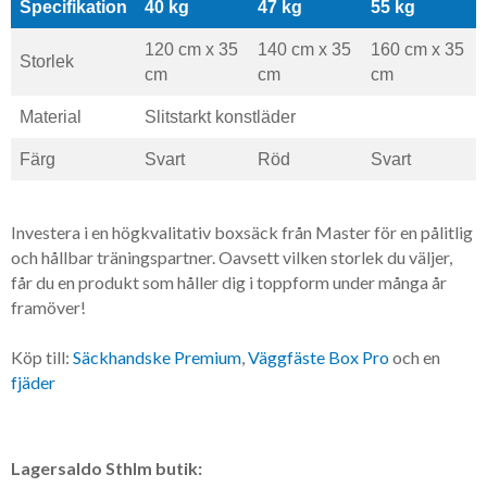
Specifikation
40 kg
47 kg
55 kg
120 cm x 35
140 cm x 35
160 cm x 35
Storlek
cm
cm
cm
Material
Slitstarkt konstläder
Färg
Svart
Röd
Svart
Investera i en högkvalitativ boxsäck från Master för en pålitlig
och hållbar träningspartner. Oavsett vilken storlek du väljer,
får du en produkt som håller dig i toppform under många år
framöver!
Köp till:
Säckhandske Premium
,
Väggfäste Box Pro
och en
fjäder
Lagersaldo Sthlm butik: