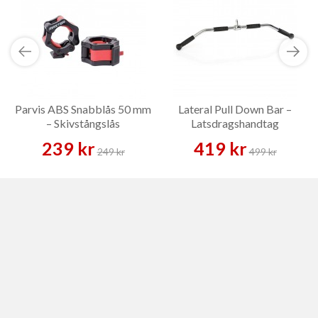
Parvis ABS Snabblås 50 mm
Lateral Pull Down Bar –
– Skivstångslås
Latsdragshandtag
239 kr
419 kr
249 kr
499 kr