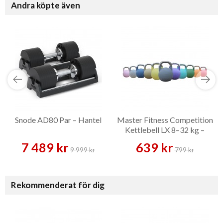
Andra köpte även
Snode AD80 Par – Hantel
Master Fitness Competition
Kettlebell LX 8–32 kg –
Kettlebell
7 489 kr
639 kr
9 999 kr
799 kr
Rekommenderat för dig