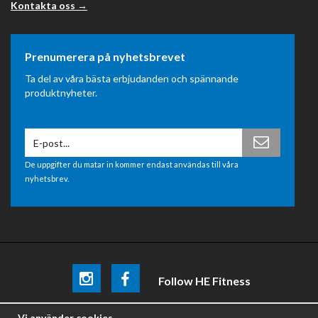
Kontakta oss →
Prenumerera på nyhetsbrevet
Ta del av våra bästa erbjudanden och spännande
produktnyheter.
De uppgifter du matar in kommer endast användas till våra
nyhetsbrev.
Follow HE Fitness
Be the first
to know about
promotions, news and training
Vi använder cookies