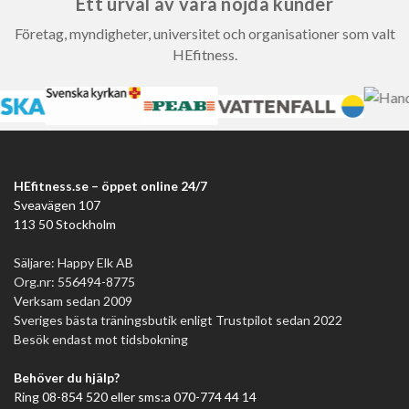
Ett urval av våra nöjda kunder
Företag, myndigheter, universitet och organisationer som valt
HEfitness.
HEfitness.se – öppet online 24/7
Sveavägen 107
113 50 Stockholm
Säljare: Happy Elk AB
Org.nr: 556494-8775
Verksam sedan 2009
Sveriges bästa träningsbutik enligt Trustpilot sedan 2022
Besök endast mot tidsbokning
Behöver du hjälp?
Ring 08-854 520 eller sms:a 070-774 44 14