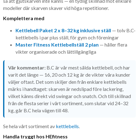
så att gjutskarven inte känns — en tydlig skillnad mot enklare
modeller där skarven skaver vid höga repetitioner.
Komplettera med
Kettlebell Paket 2 x 8–32 kg inklusive ställ
— tolv B.C-
kettlebells i par plus ställ, för gym och föreningar
Master Fitness Kettlebellställ 2 plan
— håller flera
vikter organiserade och lättillgängliga
Vår kommentar:
B.C är vår mest sålda kettlebell, och har
varit det länge — 16, 20 och 12 kg är de vikter våra kunder
väljer oftast. Det som skiljer den från enklare kettlebells
märks i handtaget: skarven är nedslipad före lackering,
vilket känns direkt vid swingar och snatch. Och till skillnad
från de flesta serier i vårt sortiment, som slutar vid 24–32
kg, går B.C hela vägen till 48.
Se hela vårt sortiment av
kettlebells
.
Handla tryggt hos HEfitness