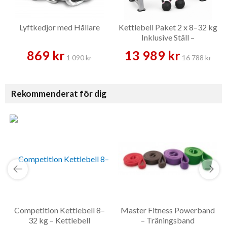
Lyftkedjor med Hållare
Kettlebell Paket 2 x 8–32 kg
Inklusive Ställ –
Kettlebellset
869 kr
13 989 kr
1 090 kr
16 788 kr
Rekommenderat för dig
Competition Kettlebell 8–
Master Fitness Powerband
32 kg – Kettlebell
– Träningsband