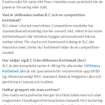
Exakta mått för varje vikt finns i tabellen ovan, praktiskt när du
planerar förvaring eller ställ.
Vad är skillnaden mellan B.C och en competition
kettlebell?
B.C växer i storlek med vikten. Competition-modeller har
standardiserad utvändig storlek oavsett vikt, vilket krävs inom
kettlebellsport där tekniken bygger på konsekvent känsla
mellan vikter. För styrka och funktionell träning är B.C det
klassiska valet; tävlar du i kettlebell väljer du en competition-
modell.
Hur skiljer sig B.C från HEfitness Kettlebell Järn?
B.C är den kompletta serien 4–48 kg för alla nivåer.
HEfitness
Kettlebell Järn
är vår specialserie för extremvikter upp till 80
kg, tillverkad enligt RKC-standard. Båda är helgjutna i järn och
jämförbara i känsla och kvalitet.
Halkar greppet när man svettas?
Den mattsvarta pulverlacken ger bra fäste både med och utan
magnesium. Handtaget efterbearbetas manuellt före lackering