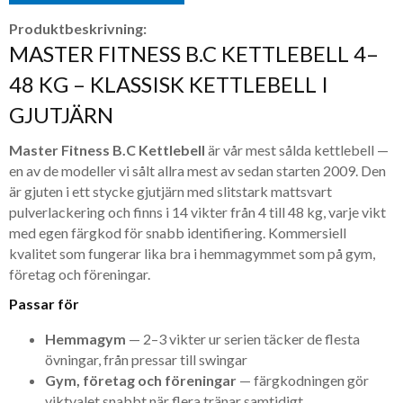
Produktbeskrivning:
MASTER FITNESS B.C KETTLEBELL 4–
48 KG – KLASSISK KETTLEBELL I
GJUTJÄRN
Master Fitness B.C Kettlebell
är vår mest sålda kettlebell —
en av de modeller vi sålt allra mest av sedan starten 2009. Den
är gjuten i ett stycke gjutjärn med slitstark mattsvart
pulverlackering och finns i 14 vikter från 4 till 48 kg, varje vikt
med egen färgkod för snabb identifiering. Kommersiell
kvalitet som fungerar lika bra i hemmagymmet som på gym,
företag och föreningar.
Passar för
Hemmagym
— 2–3 vikter ur serien täcker de flesta
övningar, från pressar till swingar
Gym, företag och föreningar
— färgkodningen gör
viktvalet snabbt när flera tränar samtidigt