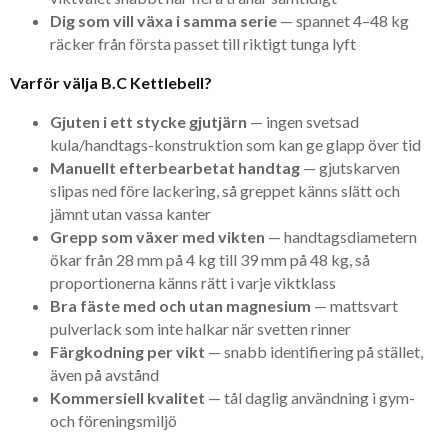
Dig som vill växa i samma serie
— spannet 4–48 kg
räcker från första passet till riktigt tunga lyft
Varför välja B.C Kettlebell?
Gjuten i ett stycke gjutjärn
— ingen svetsad
kula/handtags-konstruktion som kan ge glapp över tid
Manuellt efterbearbetat handtag
— gjutskarven
slipas ned före lackering, så greppet känns slätt och
jämnt utan vassa kanter
Grepp som växer med vikten
— handtagsdiametern
ökar från 28 mm på 4 kg till 39 mm på 48 kg, så
proportionerna känns rätt i varje viktklass
Bra fäste med och utan magnesium
— mattsvart
pulverlack som inte halkar när svetten rinner
Färgkodning per vikt
— snabb identifiering på stället,
även på avstånd
Kommersiell kvalitet
— tål daglig användning i gym-
och föreningsmiljö