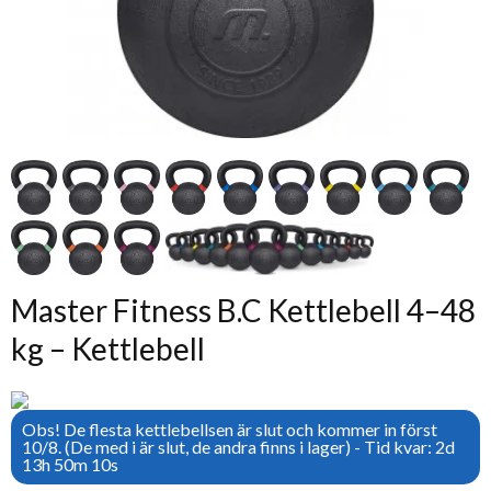
Master Fitness B.C Kettlebell 4–48
kg – Kettlebell
Obs! De flesta kettlebellsen är slut och kommer in först
10/8. (De med i är slut, de andra finns i lager) - Tid kvar: 2d
13h 50m 10s