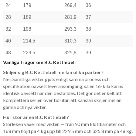
24
179
269,4
36
28
189
281,9
37
32
198
293,3
38
40
214,5
310,3
39
48
229,5
325,8
39
Vanliga frågor om B.C Kettlebell
Skiljer sig B.C Kettlebell mellan olika partier?
Nej. Samtliga vikter gjuts enligt samma process och
specifikation oavsett leveransomgång, så en 16-kila känns
identisk oavsett när den beställdes. Det gör det enkelt att
komplettera serien över tid utan att känslan skiljer mellan
gamla och nya vikter.
Hur stor är en B.C Kettlebell?
Storleken växer med vikten — från 90 mm klotdiameter och
168 mm höjd på 4 kg upp till 229,5 mm och 325,8 mm på 48 kg.