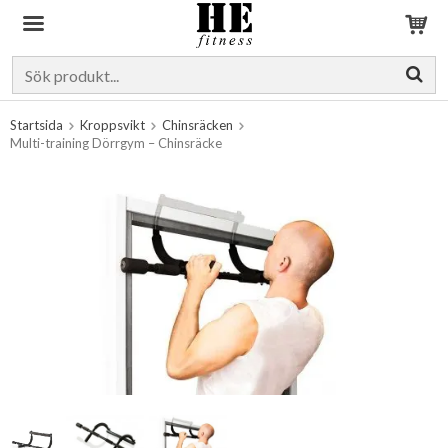
Produkten har blivit tillagd i varukorgen
Startsida
Kroppsvikt
Chinsräcken
Multi-training Dörrgym – Chinsräcke