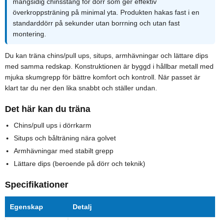
mångsidig chinsstång för dörr som ger effektiv
överkroppsträning på minimal yta. Produkten hakas fast i en
standarddörr på sekunder utan borrning och utan fast
montering.
Du kan träna chins/pull ups, situps, armhävningar och lättare dips
med samma redskap. Konstruktionen är byggd i hållbar metall med
mjuka skumgrepp för bättre komfort och kontroll. När passet är
klart tar du ner den lika snabbt och ställer undan.
Det här kan du träna
Chins/pull ups i dörrkarm
Situps och bålträning nära golvet
Armhävningar med stabilt grepp
Lättare dips (beroende på dörr och teknik)
Specifikationer
Egenskap
Detalj