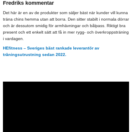
Fredriks kommentar
Det här är en av de produkter som säljer bäst när kunder vill kunna
träna chins hemma utan att borra. Den sitter stabilt i normala dörrar
och är dessutom smidig för armhävningar och bålpass. Riktigt bra
present och ett enkelt sätt att få in mer rygg- och överkroppsträning
i vardagen.
HEfitness – Sveriges bäst rankade leverantör av
träningsutrustning sedan 2022.