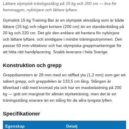
Lättare olympisk träningsstång på 15 kg och 200 cm — bra för
hemmagym, nybörjare och lättare lyftare.
Gymstick 15 kg Training Bar är en olympisk skivstång som är både
lättare (15 kg) och något kortare (200 cm) än en standardstång på
20 kg och 220 cm. Det gör den enklare att hantera för nybörjare
och lättare lyftare, och smidigare i mindre träningsutrymmen. Den
passar 50 mm-viktskivor och har olympiska greppmarkeringar för
att hitta rätt handplacering. Snabb leverans i hela Sverige.
Konstruktion och grepp
Greppdiametern är 28 mm med en räfflad yta (1,2 mm) som ger ett
säkert grepp, och greppdelen är 133,5 cm lång. Stången är
tillverkad i stål med kromad yta och har en maxbelastning på 200
kg — gott om marginal för allmän styrketräning, men det är en
träningsstång snarare än en stång för de allra tyngsta lyften.
Specifikationer
Egenskap
Detalj