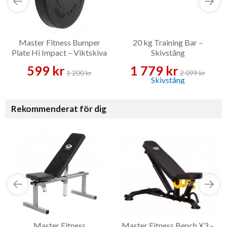
Master Fitness Bumper
20 kg Training Bar –
Plate Hi Impact – Viktskiva
Skivstång
599 kr
1 779 kr
1 200 kr
2 099 kr
Rekommenderat för dig
Master Fitness
Master Fitness Bench X3 –