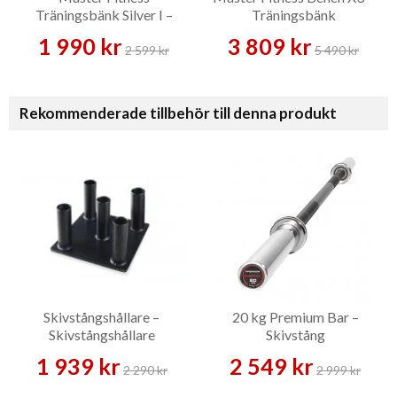
Träningsbänk Silver I –
Träningsbänk
Träningsbänk
1 990 kr
3 809 kr
2 599 kr
5 490 kr
Rekommenderade tillbehör till denna produkt
Skivstångshållare –
20 kg Premium Bar –
Skivstångshållare
Skivstång
1 939 kr
2 549 kr
2 290 kr
2 999 kr