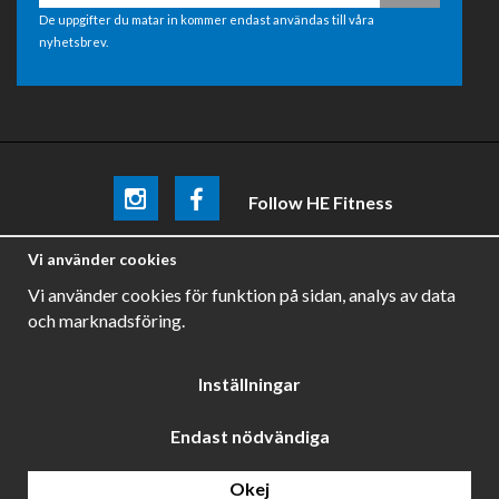
De uppgifter du matar in kommer endast användas till våra
nyhetsbrev.
Follow HE Fitness
Be the first
to know about
promotions, news and training
Vi använder cookies
tips .
Vi använder cookies för funktion på sidan, analys av data
och marknadsföring.
Inställningar
Endast nödvändiga
Drift & produktion:
Wikinggruppen
Okej