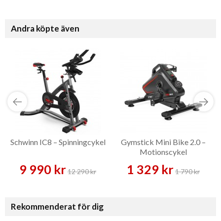
Andra köpte även
Schwinn IC8 – Spinningcykel
Gymstick Mini Bike 2.0 –
Motionscykel
9 990 kr
1 329 kr
12 290 kr
1 790 kr
Rekommenderat för dig