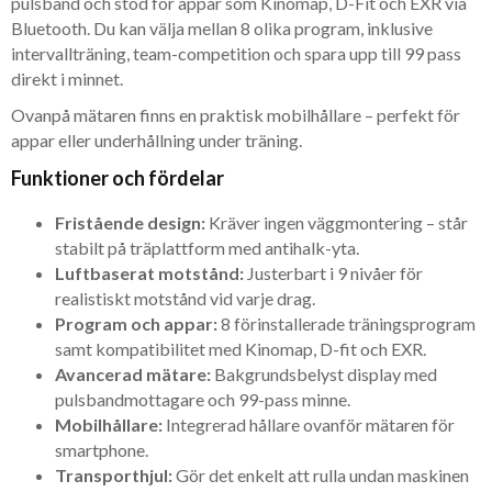
pulsband och stöd för appar som Kinomap, D-Fit och EXR via
Bluetooth. Du kan välja mellan 8 olika program, inklusive
intervallträning, team-competition och spara upp till 99 pass
direkt i minnet.
Ovanpå mätaren finns en praktisk mobilhållare – perfekt för
appar eller underhållning under träning.
Funktioner och fördelar
Fristående design:
Kräver ingen väggmontering – står
stabilt på träplattform med antihalk-yta.
Luftbaserat motstånd:
Justerbart i 9 nivåer för
realistiskt motstånd vid varje drag.
Program och appar:
8 förinstallerade träningsprogram
samt kompatibilitet med Kinomap, D-fit och EXR.
Avancerad mätare:
Bakgrundsbelyst display med
pulsbandmottagare och 99-pass minne.
Mobilhållare:
Integrerad hållare ovanför mätaren för
smartphone.
Transporthjul:
Gör det enkelt att rulla undan maskinen