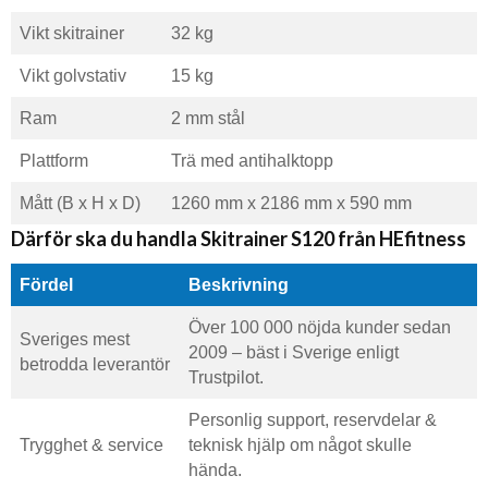
Vikt skitrainer
32 kg
Vikt golvstativ
15 kg
Ram
2 mm stål
Plattform
Trä med antihalktopp
Mått (B x H x D)
1260 mm x 2186 mm x 590 mm
Därför ska du handla Skitrainer S120 från HEfitness
Fördel
Beskrivning
Över 100 000 nöjda kunder sedan
Sveriges mest
2009 – bäst i Sverige enligt
betrodda leverantör
Trustpilot.
Personlig support, reservdelar &
Trygghet & service
teknisk hjälp om något skulle
hända.