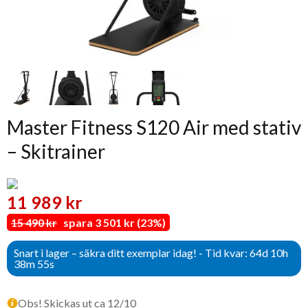
Master Fitness S120 Air med stativ
– Skitrainer
11 989 kr
15 490 kr
spara 3 501 kr (23%)
Snart i lager – säkra ditt exemplar idag! - Tid kvar: 64d 10h
38m 54s
Obs! Skickas ut ca 12/10