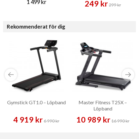
1 499 kr
249 kr
299 kr
Rekommenderat för dig
Gymstick GT1.0 – Löpband
Master Fitness T25X –
Löpband
4 919 kr
10 989 kr
6 990 kr
16 990 kr