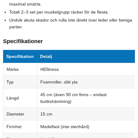
maximal smärta.
Totalt 2–3 set per muskelgrupp räcker för de flesta.
Undvik akuta skador och rulla inte direkt över leder eller beniga
partier.
Specifikationer
Specifikation
Detalj
Märke
HEfitness
Typ
Foamroller, slät yta
45 cm (även 90 cm finns – endast
Längd
butikshämtning)
Diameter
15 cm
Firmhet
Medelfast (inte stenhård)