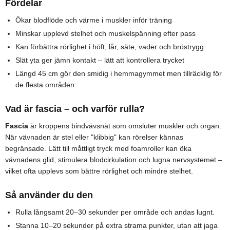
Fördelar
Ökar blodflöde och värme i muskler inför träning
Minskar upplevd stelhet och muskelspänning efter pass
Kan förbättra rörlighet i höft, lår, säte, vader och bröstrygg
Slät yta ger jämn kontakt – lätt att kontrollera trycket
Längd 45 cm gör den smidig i hemmagymmet men tillräcklig för
de flesta områden
Vad är fascia – och varför rulla?
Fascia
är kroppens bindvävsnät som omsluter muskler och organ.
När vävnaden är stel eller "klibbig" kan rörelser kännas
begränsade. Lätt till måttligt tryck med foamroller kan öka
vävnadens glid, stimulera blodcirkulation och lugna nervsystemet –
vilket ofta upplevs som bättre rörlighet och mindre stelhet.
Så använder du den
Rulla långsamt 20–30 sekunder per område och andas lugnt.
Stanna 10–20 sekunder på extra strama punkter, utan att jaga