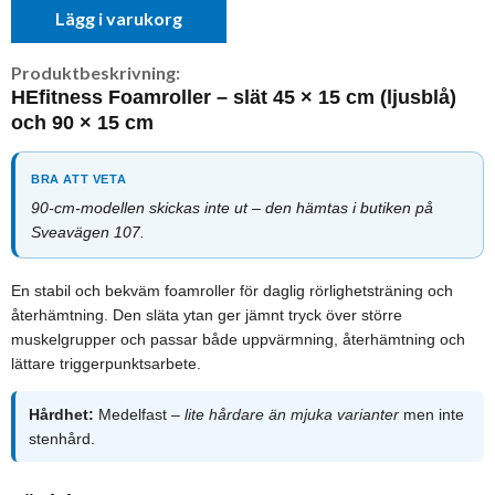
Lägg i varukorg
Produktbeskrivning:
HEfitness Foamroller – slät 45 × 15 cm (ljusblå)
och 90 × 15 cm
BRA ATT VETA
90-cm-modellen skickas inte ut – den hämtas i butiken på
Sveavägen 107.
En stabil och bekväm foamroller för daglig rörlighetsträning och
återhämtning. Den släta ytan ger jämnt tryck över större
muskelgrupper och passar både uppvärmning, återhämtning och
lättare triggerpunktsarbete.
Hårdhet:
Medelfast –
lite hårdare än mjuka varianter
men inte
stenhård.