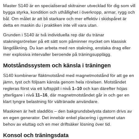
Master S140 är en specialiserad skitrainer utvecklad för dig som vill
bygga styrka, kondition och uthållighet i överkropp, armar, rygg och
bål. Om målet är att bli starkare och mer effektiv i skidspåret är
detta en maskin du i praktiken inte vill vara utan.
Grunden i S140 är två individuella rep där du tränar
stakningsrörelser på ett sätt som påminner mycket om klassisk
längdåkning. Du kan arbeta med ren stakning, enstaka drag eller
mer explosiva intervaller beroende på träningsupplägg.
Motståndssystem och känsla i träningen
S140 kombinerar fläktmotstånd med magnetmotstånd för att ge en
jämn, tyst och följsam känsla genom hela rörelsen. Motståndet
regleras först via ett luftspjäll i nivå
1–10
och kan därefter höjas
ytterligare i nivå
11–16
, där magnetmotståndet går in och ger en
klart tyngre belastning för vältränade användare.
Maskinen är helt sladdlös – den bakgrundsbelysta datorn drivs av
en egen generator. Det innebär enkel placering i gymmet utan
behov av eluttag och en mer driftsäker lösning över tid.
Konsol och träningsdata