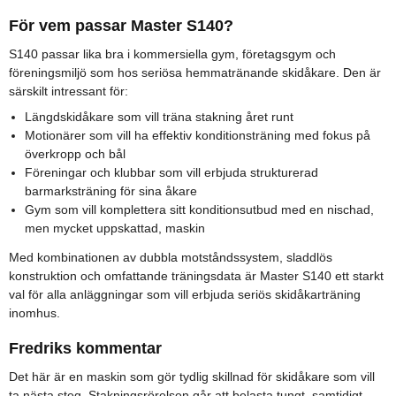
För vem passar Master S140?
S140 passar lika bra i kommersiella gym, företagsgym och
föreningsmiljö som hos seriösa hemmatränande skidåkare. Den är
särskilt intressant för:
Längdskidåkare som vill träna stakning året runt
Motionärer som vill ha effektiv konditionsträning med fokus på
överkropp och bål
Föreningar och klubbar som vill erbjuda strukturerad
barmarksträning för sina åkare
Gym som vill komplettera sitt konditionsutbud med en nischad,
men mycket uppskattad, maskin
Med kombinationen av dubbla motståndssystem, sladdlös
konstruktion och omfattande träningsdata är Master S140 ett starkt
val för alla anläggningar som vill erbjuda seriös skidåkarträning
inomhus.
Fredriks kommentar
Det här är en maskin som gör tydlig skillnad för skidåkare som vill
ta nästa steg. Stakningsrörelsen går att belasta tungt, samtidigt