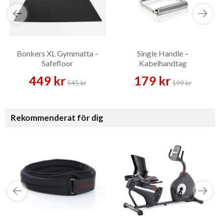
Bonkers XL Gymmatta –
Single Handle –
Safefloor
Kabelhandtag
449 kr
179 kr
545 kr
199 kr
Rekommenderat för dig