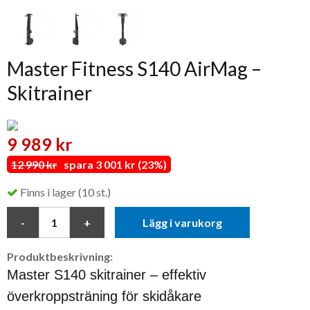
Master Fitness S140 AirMag –
Skitrainer
9 989 kr
12 990 kr
spara 3 001 kr (23%)
Finns i lager (10 st.)
Lägg i varukorg
Produktbeskrivning:
Master S140 skitrainer – effektiv
överkroppsträning för skidåkare