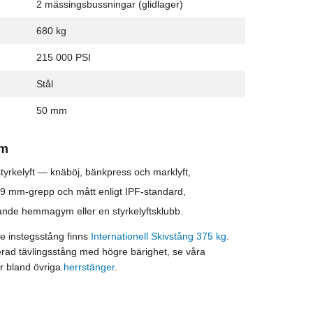
2 mässingsbussningar (glidlager)
680 kg
215 000 PSI
Stål
50 mm
om
styrkelyft — knäböj, bänkpress och marklyft,
t 29 mm-grepp och mått enligt IPF-standard,
ävande hemmagym eller en styrkelyftsklubb.
re instegsstång finns
Internationell Skivstång 375 kg
.
erad tävlingsstång med högre bärighet, se våra
r bland övriga
herrstänger
.