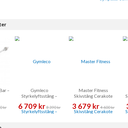
ter
Bar –
Gymleco
Master Fitness
Styrkelyftsstång –
Skivstång Cerakote
S
Skivstång
Grön – Skivstång
6 709 kr
3 679 kr
0 kr
8 390 kr
4 600 kr
n