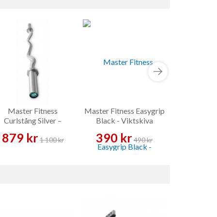
Master Fitness
Master Fitness Easygrip
Functiona
Curlstång Silver –
Black - Viktskiva
Skivstång
879 kr
390 kr
299 
1 100 kr
490 kr