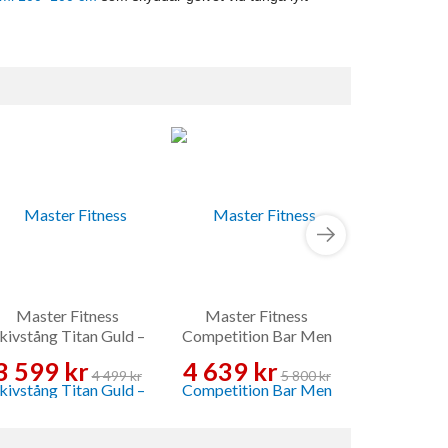
Master Fitness
Master Fitness
Livepro C
kivstång Titan Guld –
Competition Bar Men
Powerlifting
Skivstång
IWF – Skivstång
Skiv
3 599 kr
4 639 kr
3 419 
4 499 kr
5 800 kr