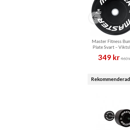
Master Fitness Bu
Plate Svart – Vikts
349 kr
460 
Rekommenderade t