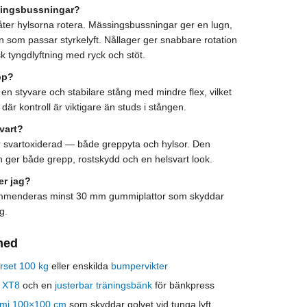
singsbussningar?
åter hylsorna rotera. Mässingsbussningar ger en lugn,
on som passar styrkelyft. Nållager ger snabbare rotation
k tyngdlyftning med ryck och stöt.
pp?
 en styvare och stabilare stång med mindre flex, vilket
t där kontroll är viktigare än studs i stången.
vart?
r svartoxiderad — både greppyta och hylsor. Den
n ger både grepp, rostskydd och en helsvart look.
er jag?
kommenderas minst 30 mm gummiplattor som skyddar
g.
med
set 100 kg
eller enskilda
bumpervikter
k XT8
och en
justerbar träningsbänk
för bänkpress
mi 100×100 cm
som skyddar golvet vid tunga lyft