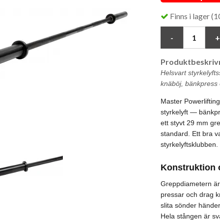
Finns i lager (10
Produktbeskrivn
Helsvart styrkelyf
knäböj, bänkpress 
Master Powerlifting
styrkelyft — bänkp
ett styvt 29 mm grep
standard. Ett bra
styrkelyftsklubben.
Konstruktion 
Greppdiametern är 
pressar och drag kr
slita sönder hände
Hela stången är sva