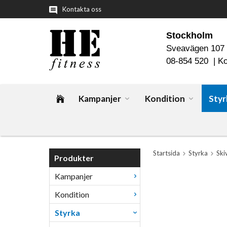
Kontakta oss
Stockholm
Sveavägen 107
08-854 520 |
Ko
Kampanjer
Kondition
Styr
Startsida
Styrka
Ski
Produkter
Kampanjer
Kondition
Styrka