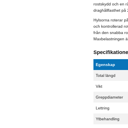
rostskydd och en rå
draghållfasthet på
Hylsorna roterar på
och kontrollerad rota
från den snabba rot
Maxbelastningen är
Specifikatione
Egenskap
Total längd
Vikt
Greppdiameter
Lettring
Ytbehandling