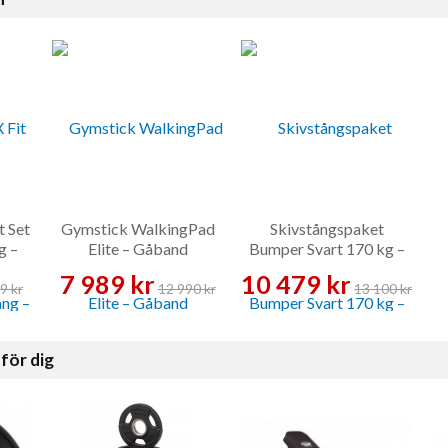
t Set
Gymstick WalkingPad
Skivstångspaket
g –
Elite – Gåband
Bumper Svart 170 kg –
Skivstångsset
7 989 kr
10 479 kr
9 kr
12 990 kr
13 100 kr
för dig