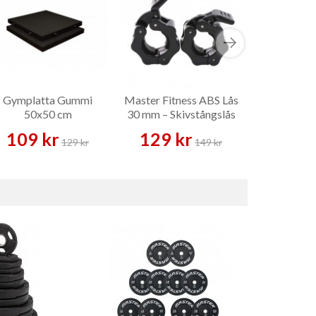
Gymplatta Gummi
Master Fitness ABS Lås
Impulse I
50x50 cm
30 mm – Skivstångslås
Bench – Tr
109 kr
129 kr
6 990 
129 kr
149 kr