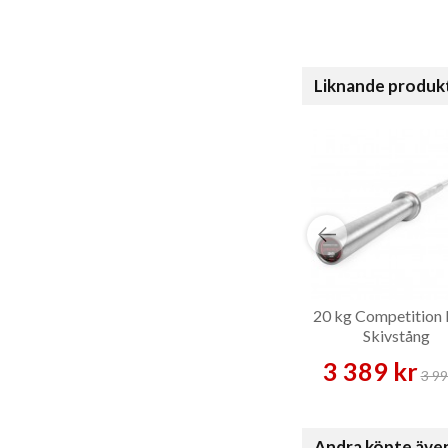
Liknande produk
20 kg Competition 
Skivstång
3 389 kr
3 99
Andra köpte äve