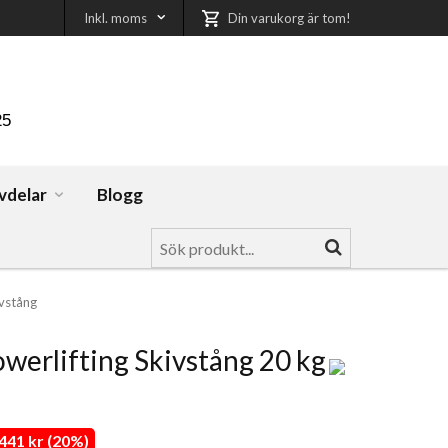
Inkl. moms
Din varukorg är tom!
25
vdelar
Blogg
ivstång
werlifting Skivstång 20 kg
41 kr (20%)