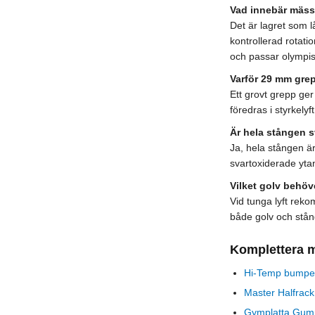
Vad innebär mäs
Det är lagret som l
kontrollerad rotati
och passar olympis
Varför 29 mm gre
Ett grovt grepp ger
föredras i styrkelyf
Är hela stången s
Ja, hela stången ä
svartoxiderade yta
Vilket golv behöv
Vid tunga lyft re
både golv och stån
Komplettera 
Hi-Temp bumper
Master Halfrac
Gymplatta Gum