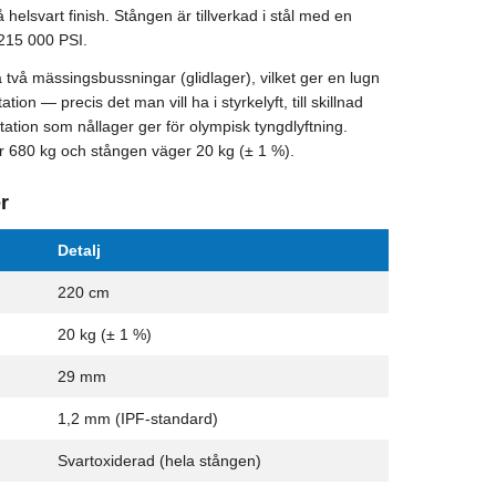
 helsvart finish. Stången är tillverkad i stål med en
 215 000 PSI.
 två mässingsbussningar (glidlager), vilket ger en lugn
tion — precis det man vill ha i styrkelyft, till skillnad
ation som nållager ger för olympisk tyngdlyftning.
 680 kg och stången väger 20 kg (± 1 %).
r
Detalj
220 cm
20 kg (± 1 %)
29 mm
1,2 mm (IPF-standard)
Svartoxiderad (hela stången)