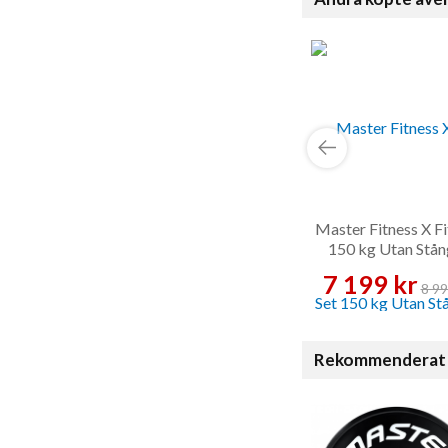
Master Fitness X Fi
150 kg Utan Stån
Viktskiveset
7 199 kr
8 99
Rekommenderat 