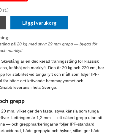
 st.)
Lägg i varukorg
ing:
tsstång på 20 kg med styvt 29 mm grepp — byggd för
och marklyft.
 Skivstång är en dedikerad träningsstång för klassisk
ress, knäböj och marklyft. Den är 20 kg och 220 cm, har
p för stabilitet vid tunga lyft och mått som följer IPF-
 val för både det krävande hemmagymmet och
 Snabb leverans i hela Sverige.
och grepp
29 mm, vilket ger den fasta, styva känsla som tunga
äver. Lettringen är 1,2 mm — ett säkert grepp utan att
rna — och greppmarkeringarna följer IPF-standard.
rtoxiderad, både greppyta och hylsor, vilket ger både