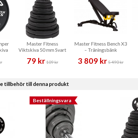
mper
Master Fitness
Master Fitness Bench X3
kiva
Viktskiva 50 mm Svart
– Träningsbänk
Gummi 1,25–25 kg –
79 kr
3 809 kr
Viktskiva
kr
109 kr
5 490 kr
illbehör till denna produkt
Beställningsvara