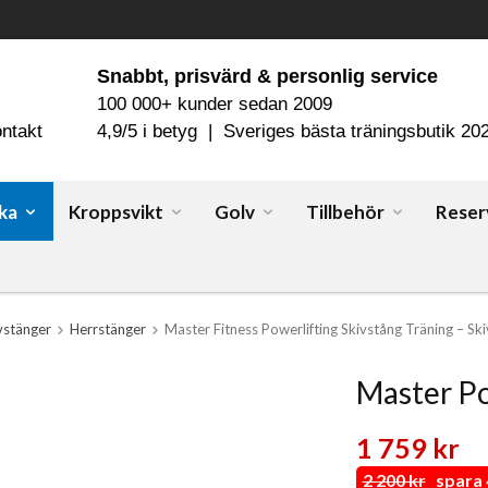
Snabbt, prisvärd & personlig service
100 000+ kunder sedan 2009
ntakt
4,9/5 i betyg | Sveriges bästa träningsbutik 20
ka
Kroppsvikt
Golv
Tillbehör
Reser
vstänger
Herrstänger
Master Fitness Powerlifting Skivstång Träning – Sk
Master Po
1 759 kr
2 200 kr
spara 4