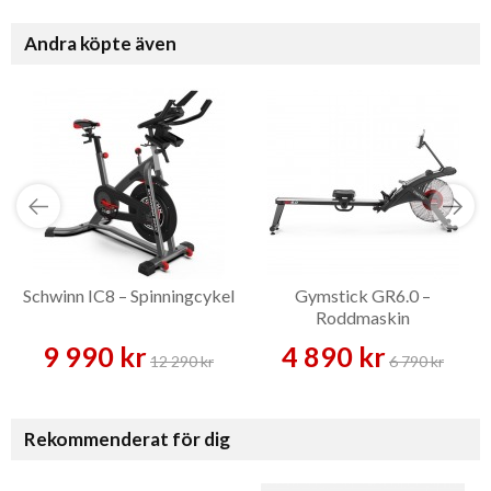
Andra köpte även
Schwinn IC8 – Spinningcykel
Gymstick GR6.0 –
Roddmaskin
9 990 kr
4 890 kr
12 290 kr
6 790 kr
Rekommenderat för dig