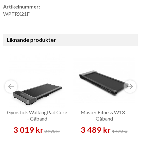
Artikelnummer:
WPTRX21F
Liknande produkter
Gymstick WalkingPad Core
Master Fitness W13 –
– Gåband
Gåband
3 019 kr
3 489 kr
3 990 kr
4 490 kr