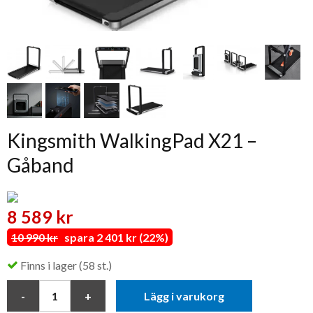
Kingsmith WalkingPad X21 –
Gåband
8 589 kr
10 990 kr
spara 2 401 kr (22%)
Finns i lager (58 st.)
Lägg i varukorg