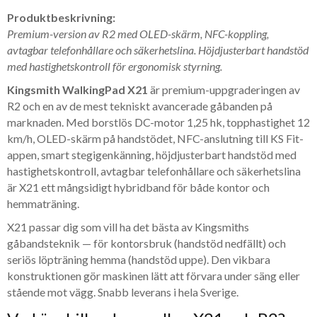
Produktbeskrivning:
Premium-version av R2 med OLED-skärm, NFC-koppling,
avtagbar telefonhållare och säkerhetslina. Höjdjusterbart handstöd
med hastighetskontroll för ergonomisk styrning.
Kingsmith WalkingPad X21
är premium-uppgraderingen av
R2 och en av de mest tekniskt avancerade gåbanden på
marknaden. Med borstlös DC-motor 1,25 hk, topphastighet 12
km/h, OLED-skärm på handstödet, NFC-anslutning till KS Fit-
appen, smart stegigenkänning, höjdjusterbart handstöd med
hastighetskontroll, avtagbar telefonhållare och säkerhetslina
är X21 ett mångsidigt hybridband för både kontor och
hemmaträning.
X21 passar dig som vill ha det bästa av Kingsmiths
gåbandsteknik — för kontorsbruk (handstöd nedfällt) och
seriös löpträning hemma (handstöd uppe). Den vikbara
konstruktionen gör maskinen lätt att förvara under säng eller
stående mot vägg. Snabb leverans i hela Sverige.