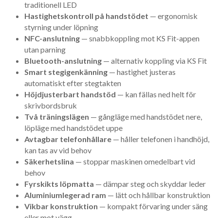
traditionell LED
Hastighetskontroll på handstödet
— ergonomisk
styrning under löpning
NFC-anslutning
— snabbkoppling mot KS Fit-appen
utan parning
Bluetooth-anslutning
— alternativ koppling via KS Fit
Smart stegigenkänning
— hastighet justeras
automatiskt efter stegtakten
Höjdjusterbart handstöd
— kan fällas ned helt för
skrivbordsbruk
Två träningslägen
— gångläge med handstödet nere,
löpläge med handstödet uppe
Avtagbar telefonhållare
— håller telefonen i handhöjd,
kan tas av vid behov
Säkerhetslina
— stoppar maskinen omedelbart vid
behov
Fyrskikts löpmatta
— dämpar steg och skyddar leder
Aluminiumlegerad ram
— lätt och hållbar konstruktion
Vikbar konstruktion
— kompakt förvaring under säng
eller mot vägg