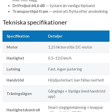
Driftsljud 64,6 dB
— tystare än vanliga löpband
Transporthjul fram
— enkel att flytta efter användning
Tekniska specifikationer
Specifikation
Detaljer
Motor
1,25 hk borstlös DC-motor
Hastighet
0,5–12,0 km/h
Lutning
Fast, ingen justering
Handstöd
Höjdjusterbart, kan fällas ned helt
Gångläge + löpläge (med handstöd
Träningslägen
upp)
Smart stegigenkänning + knappar
Hastighetskontroll