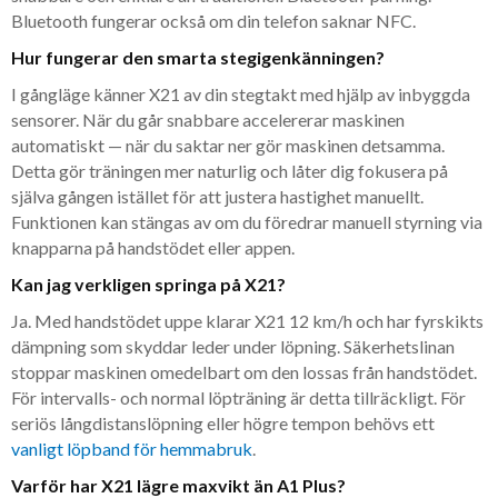
Bluetooth fungerar också om din telefon saknar NFC.
Hur fungerar den smarta stegigenkänningen?
I gångläge känner X21 av din stegtakt med hjälp av inbyggda
sensorer. När du går snabbare accelererar maskinen
automatiskt — när du saktar ner gör maskinen detsamma.
Detta gör träningen mer naturlig och låter dig fokusera på
själva gången istället för att justera hastighet manuellt.
Funktionen kan stängas av om du föredrar manuell styrning via
knapparna på handstödet eller appen.
Kan jag verkligen springa på X21?
Ja. Med handstödet uppe klarar X21 12 km/h och har fyrskikts
dämpning som skyddar leder under löpning. Säkerhetslinan
stoppar maskinen omedelbart om den lossas från handstödet.
För intervalls- och normal löpträning är detta tillräckligt. För
seriös långdistanslöpning eller högre tempon behövs ett
vanligt löpband för hemmabruk
.
Varför har X21 lägre maxvikt än A1 Plus?