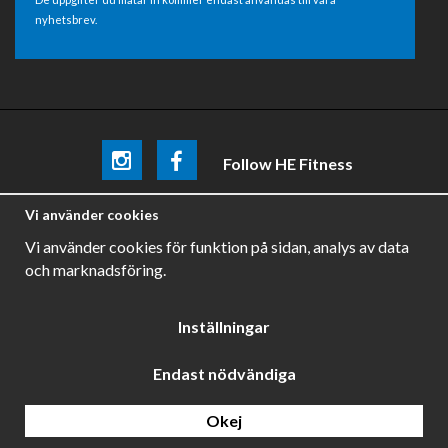
nyhetsbrev.
Follow HE Fitness
Be the first
to know about
promotions, news and training
Vi använder cookies
tips .
Vi använder cookies för funktion på sidan, analys av data
och marknadsföring.
Inställningar
Endast nödvändiga
Drift & produktion:
Wikinggruppen
Okej