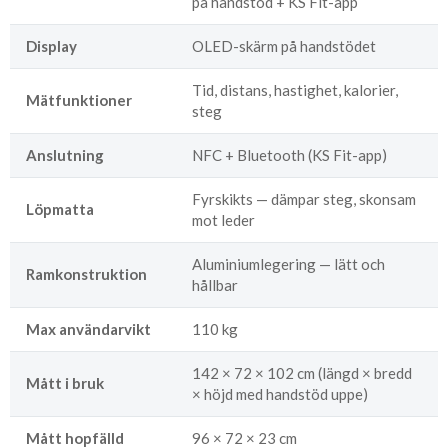
på handstöd + KS Fit-app
Display
OLED-skärm på handstödet
Tid, distans, hastighet, kalorier,
Mätfunktioner
steg
Anslutning
NFC + Bluetooth (KS Fit-app)
Fyrskikts — dämpar steg, skonsam
Löpmatta
mot leder
Aluminiumlegering — lätt och
Ramkonstruktion
hållbar
Max användarvikt
110 kg
142 × 72 × 102 cm (längd × bredd
Mått i bruk
× höjd med handstöd uppe)
Mått hopfälld
96 × 72 × 23 cm