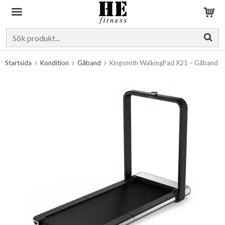
Produkten har blivit tillagd i varukorgen
Startsida
Kondition
Gåband
Kingsmith WalkingPad X21 – Gåband