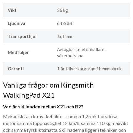
Vikt
36 kg
Ljudnivå
64,6 dB
Transporthjul
Ja, fram
Avtagbar telefonhållare,
Medföljer
säkerhetslina
Garanti
1 år tillverkargaranti hemmabruk
Vanliga frågor om Kingsmith
WalkingPad X21
Vad är skillnaden mellan X21 och R2?
Mekaniskt är de mycket lika — samma 1,25 hk borstlösa
motor, samma topphastighet 12 km/h, samma 110 kg maxvikt
och samma fyrskiktsmatta. Skillnaderna ligger i tekniken och