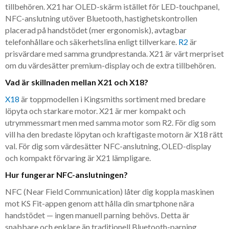
tillbehören. X21 har OLED-skärm istället för LED-touchpanel,
NFC-anslutning utöver Bluetooth, hastighetskontrollen
placerad på handstödet (mer ergonomisk), avtagbar
telefonhållare och säkerhetslina enligt tillverkare.
R2
är
prisvärdare med samma grundprestanda. X21 är värt merpriset
om du värdesätter premium-display och de extra tillbehören.
Vad är skillnaden mellan X21 och X18?
X18
är toppmodellen i Kingsmiths sortiment med bredare
löpyta och starkare motor. X21 är mer kompakt och
utrymmessmart men med samma motor som R2. För dig som
vill ha den bredaste löpytan och kraftigaste motorn är X18 rätt
val. För dig som värdesätter NFC-anslutning, OLED-display
och kompakt förvaring är X21 lämpligare.
Hur fungerar NFC-anslutningen?
NFC (Near Field Communication) låter dig koppla maskinen
mot KS Fit-appen genom att hålla din smartphone nära
handstödet — ingen manuell parning behövs. Detta är
snabbare och enklare än traditionell Bluetooth-parning.