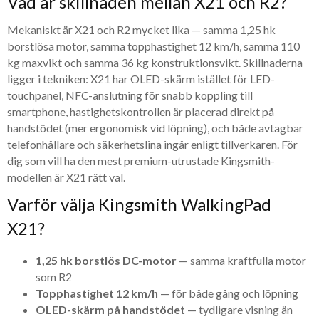
Vad är skillnaden mellan X21 och R2?
Mekaniskt är X21 och R2 mycket lika — samma 1,25 hk
borstlösa motor, samma topphastighet 12 km/h, samma 110
kg maxvikt och samma 36 kg konstruktionsvikt. Skillnaderna
ligger i tekniken: X21 har OLED-skärm istället för LED-
touchpanel, NFC-anslutning för snabb koppling till
smartphone, hastighetskontrollen är placerad direkt på
handstödet (mer ergonomisk vid löpning), och både avtagbar
telefonhållare och säkerhetslina ingår enligt tillverkaren. För
dig som vill ha den mest premium-utrustade Kingsmith-
modellen är X21 rätt val.
Varför välja Kingsmith WalkingPad
X21?
1,25 hk borstlös DC-motor
— samma kraftfulla motor
som R2
Topphastighet 12 km/h
— för både gång och löpning
OLED-skärm på handstödet
— tydligare visning än