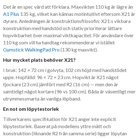
Det är en spec värd att förklara. Maxvikten 110 kg är lägre än
A1 Plus
135 kg, vilket kan kännas motintuitivt eftersom X21 är
dyrare. Anledningen är konstruktionsfilosofin: X21:s vikbara
konstruktion med handstöd och stativ prioriterar lättare
hopvikbarhet över maximal viktkapacitet. För användare över
110 kg som vill ha handtag rekommenderar vi istället
Gymstick WalkingPad Pro
(130 kg maxvikt).
Hur mycket plats behöver X21?
I bruk: 142 × 72 cm i golvyta, 102 cm höjd med handstödet
uppe. Hopfälld: 96 × 72 × 23 cm. Hopvikt är X21 något
tjockare (23 cm) jämfört med R2 (16 cm) — men den är
samtidigt något kortare (96 vs 100 cm). Båda är väsentligt mer
utrymmessmarta än vanliga löpband.
En not om löpytestorlek
Tillverkarens specifikation för X21 anger inte explicit
löpytestorlek. Baserat på modellens yttre mått och
konstruktion (liknande R2 från samma serie) ligger löpytan