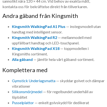
sannolikt nära 120 × 44 cm. Vid behov av exakta mått,
kontakta oss för bekräftelse direkt från tillverkaren.
Andra gåband från Kingsmith
Kingsmith WalkingPad A1 Plus
— instegsmodell utan
handtag med intelligent sensor.
Kingsmith WalkingPad R2
— mellanmodell med
uppfällbart handtag och LED-touchpanel.
Kingsmith WalkingPad X18
— toppmodellen i
Kingsmiths sortiment.
Alla gåband
— jämför hela vårt gåband-sortiment.
Komplettera med
Gymstick Underlagsmatta
— skyddar golvet och dämpar
vibrationer
Silikonsmörjmedel
— för regelbundet underhåll av
löpbältet
Pusselplattor
— enkelt golvskydd för dedikerat