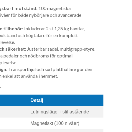
gsbart motstånd:
100 magnetiska
våer för både nybörjare och avancerade
 tillbehör:
Inkluderar 2 st 1,35 kg hantlar,
ulsband och högtalare för en komplett
levelse.
h säkerhet:
Justerbar sadel, multigrepp-styre,
a pedaler och nödbroms för optimal
levelse.
ign:
Transporthjul och surfplatthållare gör den
h enkel att använda i hemmet.
r
Detalj
Lutningsläge + stillastående
Magnetiskt (100 nivåer)