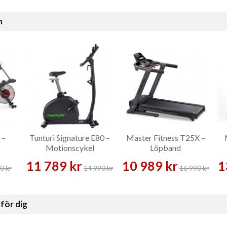
n
 –
Tunturi Signature E80 –
Master Fitness T25X –
Motionscykel
Löpband
11 789 kr
10 989 kr
1
0 kr
14 990 kr
16 990 kr
för dig