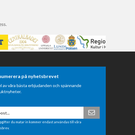
ess.
numerera på nyhetsbrevet
el av våra bästa erbjudanden och spännande
uktnyheter.
pgifter du matar in kommer endast användas till våra
sbrev.