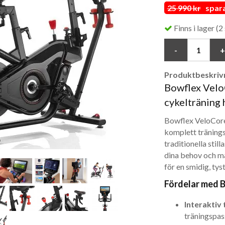
25 990 kr
spara 
Finns i lager (2 
Produktbeskrivn
Bowflex Velo
cykelträning
Bowflex VeloCore
komplett tränings
traditionella stil
dina behov och m
för en smidig, ty
Fördelar med B
Interaktiv 
träningspas