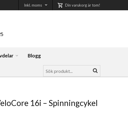
Inkl. moms
Din varukorg är tom!
25
vdelar
Blogg
eloCore 16i – Spinningcykel