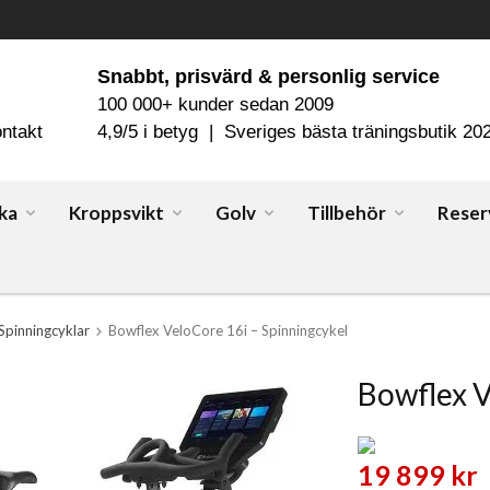
Snabbt, prisvärd & personlig service
100 000+ kunder sedan 2009
ntakt
4,9/5 i betyg | Sveriges bästa träningsbutik 20
ka
Kroppsvikt
Golv
Tillbehör
Reser
Spinningcyklar
Bowflex VeloCore 16i – Spinningcykel
Bowflex V
19 899 kr