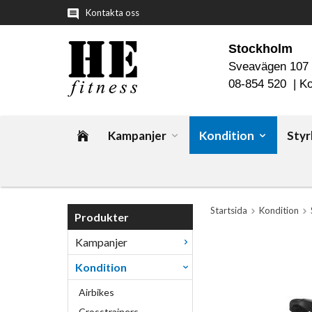
Kontakta oss
Stockholm
Sveavägen 107
08-854 520 |
Ko
Kampanjer
Kondition
Styr
Startsida
Kondition
Produkter
Kampanjer
Kondition
Airbikes
Crosstrainers