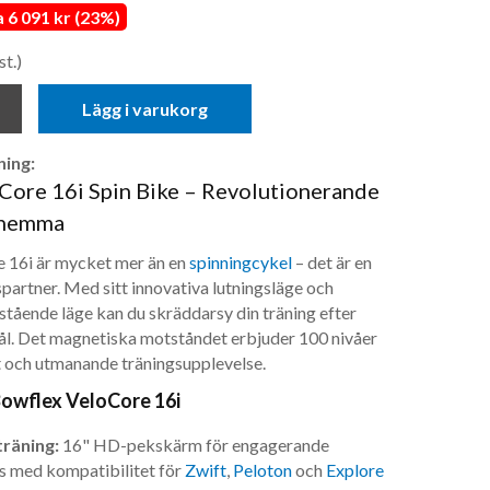
6 091 kr (23%)
st.)
Lägg i varukorg
ing:
Core 16i Spin Bike – Revolutionerande
 hemma
 16i är mycket mer än en
spinningcykel
– det är en
partner. Med sitt innovativa lutningsläge och
lastående läge kan du skräddarsy din träning efter
ål. Det magnetiska motståndet erbjuder 100 nivåer
st och utmanande träningsupplevelse.
owflex VeloCore 16i
träning:
16" HD-pekskärm för engagerande
s med kompatibilitet för
Zwift
,
Peloton
och
Explore