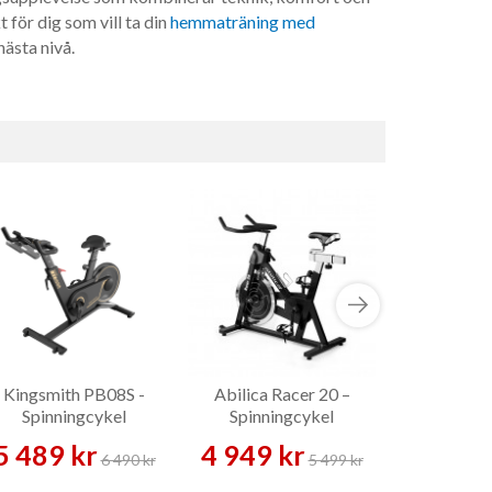
 för dig som vill ta din
hemmaträning med
 nästa nivå.
Kingsmith PB08S -
Abilica Racer 20 –
Gymstick F
Spinningcykel
Spinningcykel
Racer – Sp
5 489 kr
4 949 kr
6 489 
6 490 kr
5 499 kr