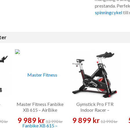
prestanda. Perfekt
spinningcykel
till
ter
–
Master Fitness Fanbike
Gymstick Pro FTR
XB 615 – AirBike
Indoor Racer –
Spinningcykel
9 989 kr
9 899 kr
90 kr
12 990 kr
12 990 kr