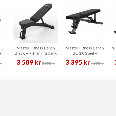
BC
Master Fitness Bench
Master Fitness Bench
Ma
ll
Black V – Träningsbänk
BC 1.0 Steel –
Träningsbänk
3 589 kr
3 395 kr
kr
3 990 kr
4 990 kr