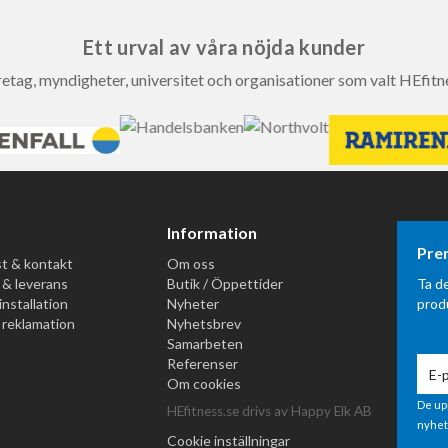
Ett urval av våra nöjda kunder
etag, myndigheter, universitet och organisationer som valt HEfitn
Information
Pre
t & kontakt
Om oss
 & leverans
Butik / Öppettider
Ta d
installation
Nyheter
prod
 reklamation
Nyhetsbrev
Samarbeten
Referenser
Om cookies
De up
HEfitness.se drivs av Happy Elk AB
nyhet
Cookie inställningar