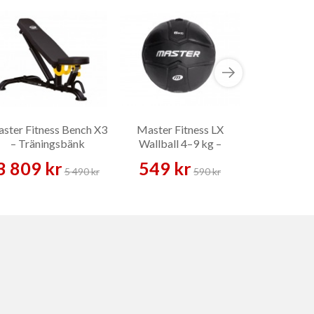
ster Fitness Bench X3
Master Fitness LX
Mini Band 
– Träningsbänk
Wallball 4–9 kg –
Tränin
Wallball
3 809 kr
549 kr
169 
5 490 kr
590 kr