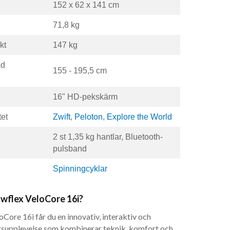
152 x 62 x 141 cm
71,8 kg
kt
147 kg
ad
155 - 195,5 cm
16" HD-pekskärm
tet
Zwift
,
Peloton
,
Explore the World
2 st 1,35 kg hantlar, Bluetooth-
pulsband
Spinningcyklar
owflex VeloCore 16i?
ore 16i får du en innovativ, interaktiv och
gsupplevelse som kombinerar teknik, komfort och