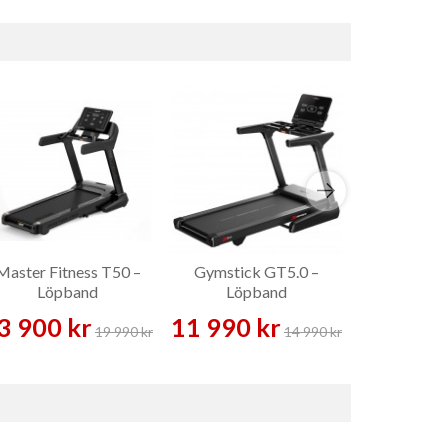
Master Fitness T50 –
Gymstick GT5.0 –
Gymstick W
Löpband
Löpband
Gåb
3 900 kr
11 990 kr
4 989 
19 990 kr
14 990 kr