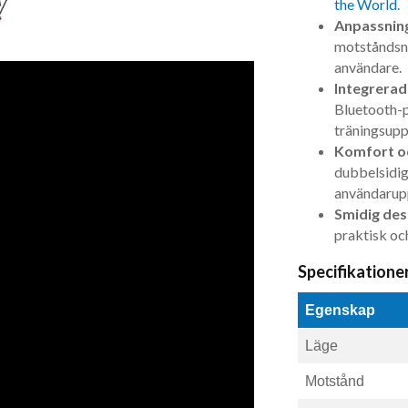
the World
.
Anpassnin
motståndsni
användare.
Integrerade
Bluetooth-p
träningsupp
Komfort oc
dubbelsidig
användarupp
Smidig des
praktisk oc
Specifikatione
Egenskap
Läge
Motstånd