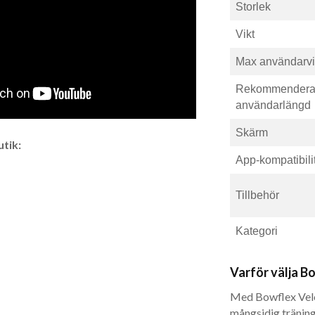
Storlek
Vikt
Max användarvi
Rekommender
användarlängd
Skärm
tik:
App-kompatibili
Tillbehör
Kategori
Varför välja B
Med Bowflex VeloC
mångsidig tränin