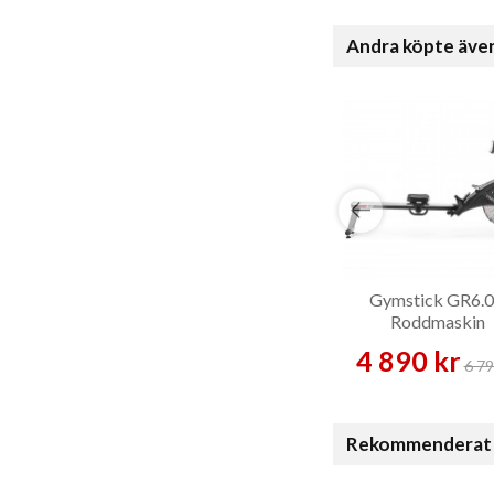
Andra köpte äve
Gymstick GR6.0
Roddmaskin
4 890 kr
6 79
Rekommenderat 