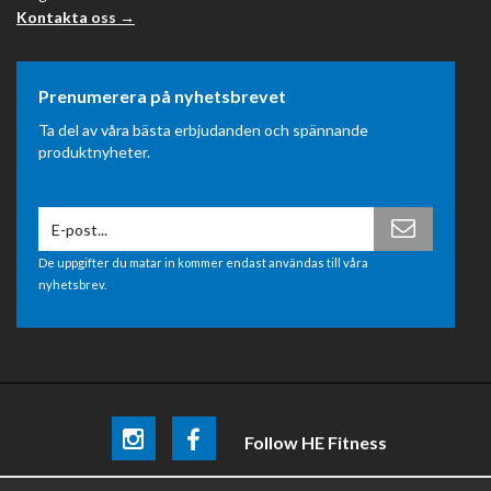
Kontakta oss →
Prenumerera på nyhetsbrevet
Ta del av våra bästa erbjudanden och spännande
produktnyheter.
De uppgifter du matar in kommer endast användas till våra
nyhetsbrev.
Follow HE Fitness
Be the first
to know about
promotions, news and training