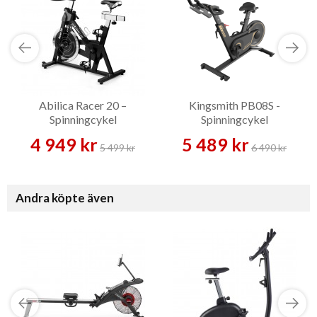
Abilica Racer 20 –
Kingsmith PB08S -
Spinningcykel
Spinningcykel
4 949 kr
5 489 kr
5 499 kr
6 490 kr
Andra köpte även