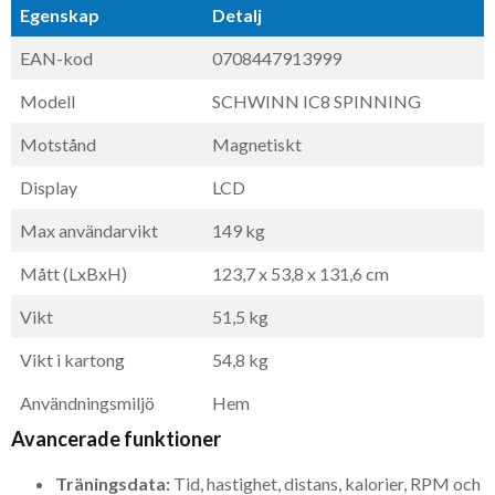
Egenskap
Detalj
EAN-kod
0708447913999
Modell
SCHWINN IC8 SPINNING
Motstånd
Magnetiskt
Display
LCD
Max användarvikt
149 kg
Mått (LxBxH)
123,7 x 53,8 x 131,6 cm
Vikt
51,5 kg
Vikt i kartong
54,8 kg
Användningsmiljö
Hem
Avancerade funktioner
Träningsdata:
Tid, hastighet, distans, kalorier, RPM och