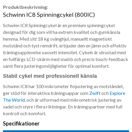
Produktbeskrivning:
Schwinn IC8 Spinningcykel (800IC)
Schwinn IC8 Spinningcykel är en premium spinningcykel
designad för dig som vill ha extrem kvalitet och gymkänsla
hemma. Med sitt 18 kg svänghjul, manuellt magnetiskt
motstånd och tyst remdrift, erbjuder den en jämn och effektiv
träningsupplevelse oavsett intensitet. Cykeln är utrustad med
en fullfärgs LCD-skärm med snabb och precis touch-feedback
samt flera justeringsmöjligheter för optimal komfort.
Stabil cykel med professionell känsla
Schwinn IC8 har 100 mikrometer finjustering av motståndet,
ger stöd för interaktiva träningsappar som
Zwift
och
Explore
The World
, och är utformad med mikrometrisk justering av
sadel och styre i flera riktningar. En träningspartner med full
kontroll och komfort.
Specifikationer