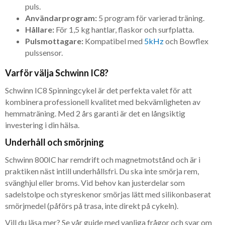
puls.
Användarprogram:
5 program för varierad träning.
Hållare:
För 1,5 kg hantlar, flaskor och surfplatta.
Pulsmottagare:
Kompatibel med
5kHz
och Bowflex
pulssensor.
Varför välja Schwinn IC8?
Schwinn IC8 Spinningcykel är det perfekta valet för att
kombinera professionell kvalitet med bekvämligheten av
hemmaträning. Med 2 års garanti är det en långsiktig
investering i din hälsa.
Underhåll och smörjning
Schwinn 800IC har remdrift och magnetmotstånd och är i
praktiken näst intill underhållsfri. Du ska inte smörja rem,
svänghjul eller broms. Vid behov kan justerdelar som
sadelstolpe och styreskenor smörjas lätt med silikonbaserat
smörjmedel (påförs på trasa, inte direkt på cykeln).
Vill du läsa mer? Se vår guide med vanliga frågor och svar om