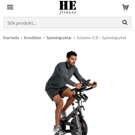
Produkten har blivit tillagd i varukorgen
Startsida
Kondition
Spinningcyklar
Schwinn IC8 – Spinningcykel