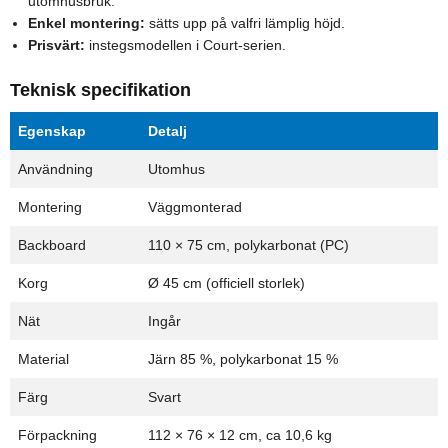
utomhusbruk.
Enkel montering:
sätts upp på valfri lämplig höjd.
Prisvärt:
instegsmodellen i Court-serien.
Teknisk specifikation
Egenskap
Detalj
Användning
Utomhus
Montering
Väggmonterad
Backboard
110 × 75 cm, polykarbonat (PC)
Korg
Ø 45 cm (officiell storlek)
Nät
Ingår
Material
Järn 85 %, polykarbonat 15 %
Färg
Svart
Förpackning
112 × 76 × 12 cm, ca 10,6 kg