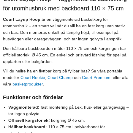
för utomhusbruk med backboard 110 × 75 cm
Court Layup Hoop
är en väggmonterad basketkorg för
utomhusbruk – ett smart val när du vill ha en fast korg utan stativ
och bas. Den monteras enkelt på lämplig höjd, till exempel på
husväggen eller garageväggen, och tar ingen golvyta i anspråk.
Den hållbara backboarden mäter 110 × 75 cm och korgringen har
officiell storlek, Ø 45 cm. En enkel och prisvärd lösning för spel på
uppfarten eller bakgården.
Vill du hellre ha en flyttbar korg på fyllbar bas? Se våra portabla
modeller
Court Rookie
,
Court Champ
och
Court Premium
, eller alla
våra
basketprodukter
.
Funktioner och fördelar
Väggmonterad:
fast montering på t.ex. hus- eller garagevägg –
tar ingen golvyta.
Officiell korgstorlek:
korgring Ø 45 cm.
Hållbar backboard:
110 × 75 cm i polykarbonat för