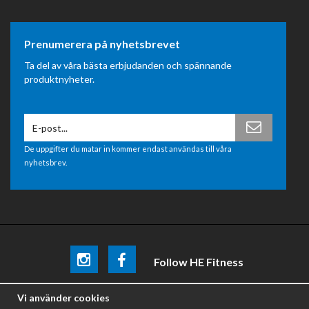
Prenumerera på nyhetsbrevet
Ta del av våra bästa erbjudanden och spännande
produktnyheter.
De uppgifter du matar in kommer endast användas till våra
nyhetsbrev.
Follow HE Fitness
Be the first
to know about
promotions, news and training
Vi använder cookies
tips .