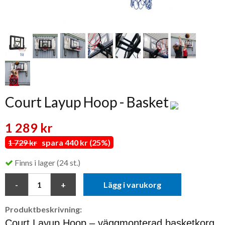
Court Layup Hoop - Basket
1 289 kr
1 729 kr
spara 440 kr (25%)
Finns i lager (24 st.)
Lägg i varukorg
Produktbeskrivning:
Court Layup Hoop – väggmonterad basketkorg