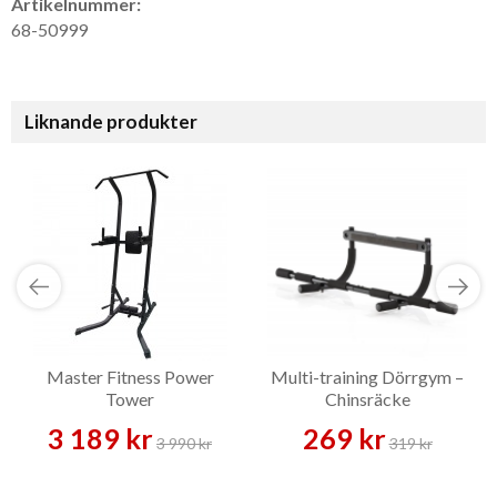
Artikelnummer:
68-50999
Liknande produkter
Master Fitness Power
Multi-training Dörrgym –
Tower
Chinsräcke
3 189 kr
269 kr
3 990 kr
319 kr