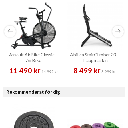
Assault AirBike Classic –
Abilica StairClimber 30 –
AirBike
Trappmaskin
11 490 kr
8 499 kr
14 999 kr
8 999 kr
Rekommenderat för dig