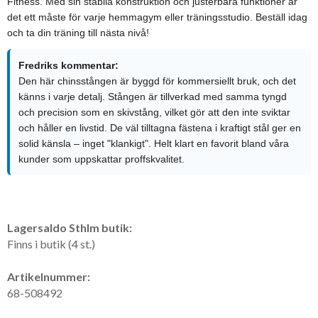
Fitness. Med sin stabila konstruktion och justerbara funktioner är
det ett måste för varje hemmagym eller träningsstudio. Beställ idag
och ta din träning till nästa nivå!
Fredriks kommentar:
Den här chinsstången är byggd för kommersiellt bruk, och det
känns i varje detalj. Stången är tillverkad med samma tyngd
och precision som en skivstång, vilket gör att den inte sviktar
och håller en livstid. De väl tilltagna fästena i kraftigt stål ger en
solid känsla – inget "klankigt". Helt klart en favorit bland våra
kunder som uppskattar proffskvalitet.
Lagersaldo Sthlm butik:
Finns i butik (4 st.)
Artikelnummer:
68-508492