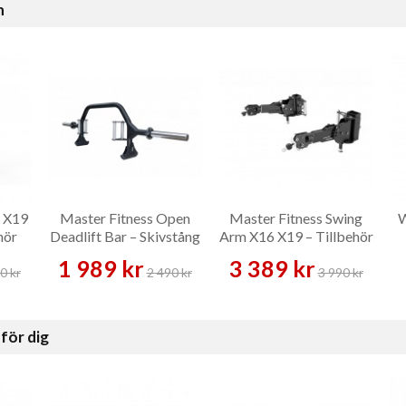
n
6 X19
Master Fitness Open
Master Fitness Swing
W
hör
Deadlift Bar – Skivstång
Arm X16 X19 – Tillbehör
1 989 kr
3 389 kr
0 kr
2 490 kr
3 990 kr
för dig