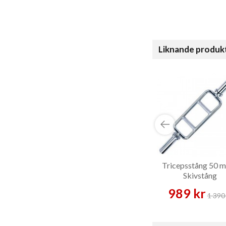
Liknande produk
Tricepsstång 50 
Skivstång
989 kr
1 390 