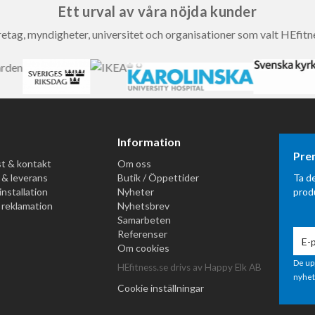
Ett urval av våra nöjda kunder
etag, myndigheter, universitet och organisationer som valt HEfitn
Information
Pre
t & kontakt
Om oss
 & leverans
Butik / Öppettider
Ta d
installation
Nyheter
prod
 reklamation
Nyhetsbrev
Samarbeten
Referenser
Om cookies
De up
HEfitness.se drivs av Happy Elk AB
nyhet
Cookie inställningar