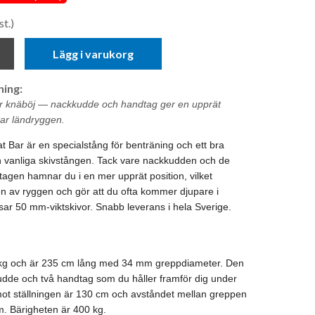
st.)
Lägg i varukorg
ing:
ör knäböj — nackkudde och handtag ger en upprät
tar ländryggen.
 Bar är en specialstång för benträning och ett bra
n vanliga skivstången. Tack vare nackkudden och de
tagen hamnar du i en mer upprät position, vilket
en av ryggen och gör att du ofta kommer djupare i
ar 50 mm-viktskivor. Snabb leverans i hela Sverige.
kg och är 235 cm lång med 34 mm greppdiameter. Den
dde och två handtag som du håller framför dig under
 mot ställningen är 130 cm och avståndet mellan greppen
m. Bärigheten är 400 kg.