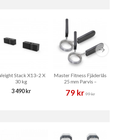
eight Stack X13–2 X
Master Fitness Fjäderlås
Master Fitn
30 kg
25 mm Parvis –
Leg Ext
Skivstångslås
Till
3 490 kr
79 kr
4 039 
99 kr