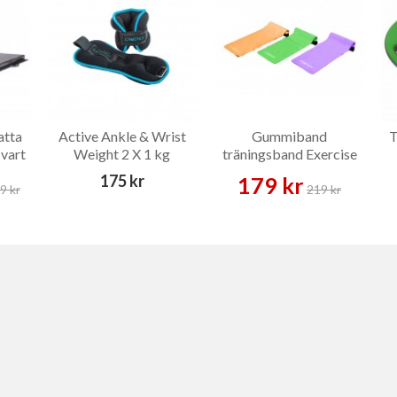
atta
Active Ankle & Wrist
Gummiband
T
Svart
Weight 2 X 1 kg
träningsband Exercise
Band Set
175 kr
179 kr
9 kr
219 kr