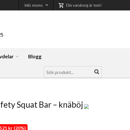
Inkl. moms
Din varukorg är tom!
25
vdelar
Blogg
fety Squat Bar – knäböj
21 kr (20%)