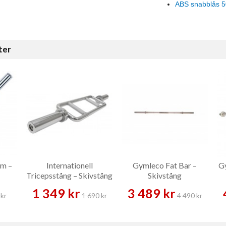
ABS snabblås 
ter
mm –
Internationell
Gymleco Fat Bar –
Gy
Tricepsstång – Skivstång
Skivstång
1 349 kr
3 489 kr
kr
1 690 kr
4 490 kr