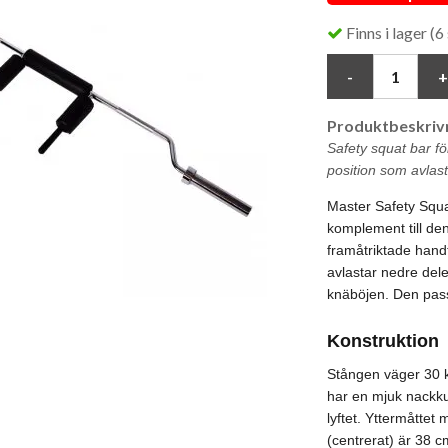
Finns i lager (6 
Produktbeskrivn
Safety squat bar f
position som avlas
Master Safety Squat
komplement till de
framåtriktade hand
avlastar nedre del
knäböjen. Den pass
Konstruktion
Stången väger 30 
har en mjuk nackku
lyftet. Yttermåttet
(centrerat) är 38 c