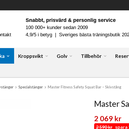
Snabbt, prisvärd & personlig service
100 000+ kunder sedan 2009
ntakt
4,9/5 i betyg | Sveriges bästa träningsbutik 20
ka
Kroppsvikt
Golv
Tillbehör
Reser
vstänger
Specialstänger
Master Fitness Safety Squat Bar – Skivstång
Master Sa
2 069 kr
2 590 kr
spara 5