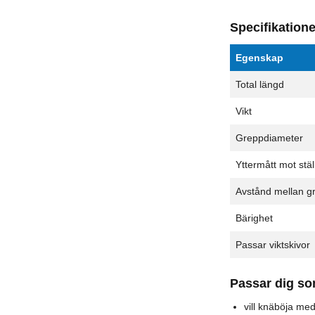
Specifikatione
Egenskap
Total längd
Vikt
Greppdiameter
Yttermått mot stäl
Avstånd mellan g
Bärighet
Passar viktskivor
Passar dig s
vill knäböja me