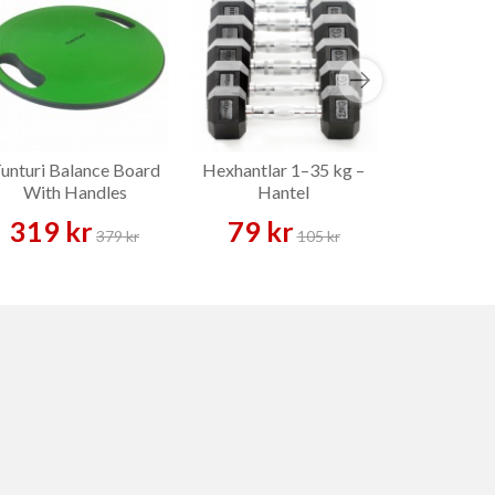
unturi Balance Board
Hexhantlar 1–35 kg –
Master 
With Handles
Hantel
Balansplat
Balans
319 kr
79 kr
239 
379 kr
105 kr