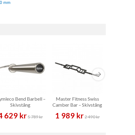
50 mm
mleco Bend Barbell –
Master Fitness Swiss
Gymleco S-
Skivstång
Camber Bar – Skivstång
Bar – S
4 629 kr
1 989 kr
1 199 
5 789 kr
2 490 kr