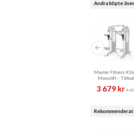
Andra köpte äve
Master Fitness X1
Monolift – Tillbe
3 679 kr
4 60
Rekommenderat 