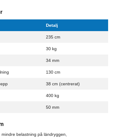
r
Detalj
235 cm
30 kg
34 mm
lning
130 cm
repp
38 cm (centrerat)
400 kg
50 mm
om
d mindre belastning på ländryggen,