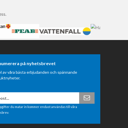
ess.
numerera på nyhetsbrevet
el av våra bästa erbjudanden och spännande
uktnyheter.
pgifter du matar in kommer endast användas till våra
sbrev.