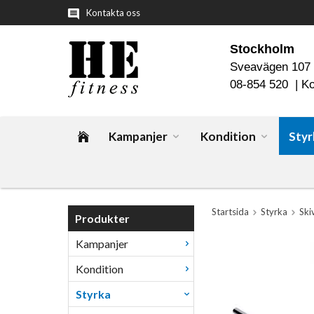
Kontakta oss
Stockholm
Sveavägen 107
08-854 520 |
Ko
Kampanjer
Kondition
Styr
Startsida
Styrka
Ski
Produkter
Kampanjer
Kondition
Styrka