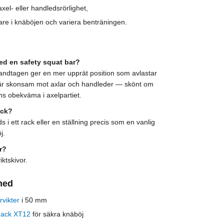
el- eller handledsrörlighet,
are i knäböjen och variera benträningen.
ed en safety squat bar?
ndtagen ger en mer upprät position som avlastar
är skonsam mot axlar och handleder — skönt om
ns obekväma i axelpartiet.
ack?
 i ett rack eller en ställning precis som en vanlig
j.
r?
ktskivor.
med
vikter
i 50 mm
Rack XT12
för säkra knäböj