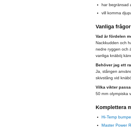
har begränsad ax
vill komma djup
Vanliga frågor
Vad är fördelen m
Nackkudden och ha
nedre ryggen och 
vanliga knäböj kän
Behöver jag ett r
Ja, stången används
skivstång vid knäbö
Vilka vikter passa
50 mm olympiska vi
Komplettera 
Hi-Temp bumper
Master Power 