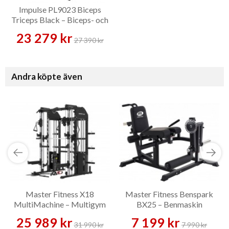
Impulse PL9023 Biceps
Triceps Black – Biceps- och
tricepsmaskin
23 279 kr
27 390 kr
Andra köpte även
Master Fitness X18
Master Fitness Benspark
MultiMachine – Multigym
BX25 – Benmaskin
25 989 kr
7 199 kr
31 990 kr
7 990 kr