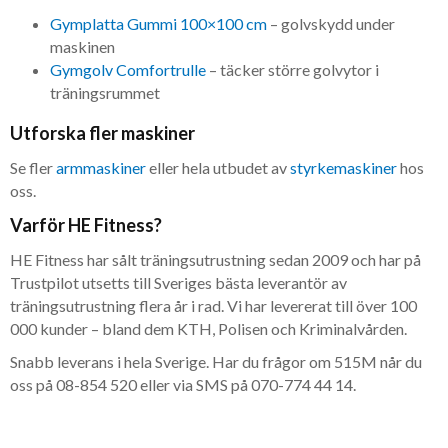
Gymplatta Gummi 100×100 cm
– golvskydd under
maskinen
Gymgolv Comfortrulle
– täcker större golvytor i
träningsrummet
Utforska fler maskiner
Se fler
armmaskiner
eller hela utbudet av
styrkemaskiner
hos
oss.
Varför HE Fitness?
HE Fitness har sålt träningsutrustning sedan 2009 och har på
Trustpilot utsetts till Sveriges bästa leverantör av
träningsutrustning flera år i rad. Vi har levererat till över 100
000 kunder – bland dem KTH, Polisen och Kriminalvården.
Snabb leverans i hela Sverige. Har du frågor om 515M når du
oss på 08-854 520 eller via SMS på 070-774 44 14.