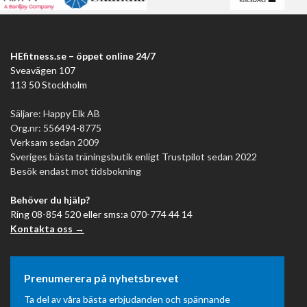
HEfitness.se – öppet online 24/7
Sveavägen 107
113 50 Stockholm
Säljare: Happy Elk AB
Org.nr: 556494-8775
Verksam sedan 2009
Sveriges bästa träningsbutik enligt Trustpilot sedan 2022
Besök endast mot tidsbokning
Behöver du hjälp?
Ring 08-854 520 eller sms:a 070-774 44 14
Kontakta oss →
Prenumerera på nyhetsbrevet
Ta del av våra bästa erbjudanden och spännande