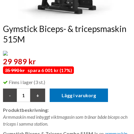
Gymstick Biceps- & tricepsmaskin
515M
29 989 kr
35 990 kr
spara 6 001 kr (17%)
Finns i lager (3 st.)
Lägg i varukorg
Produktbeskrivning:
Armmaskin med inbyggt viktmagasin som tränar både biceps och
triceps i samma station.
Gymstick Biceps & Triceps Combo 515M
är en
armmaskin