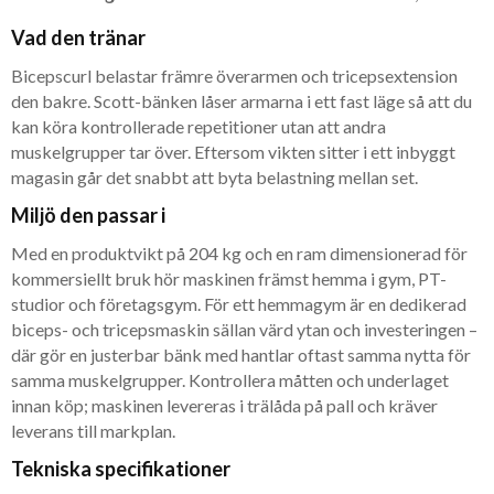
Vad den tränar
Bicepscurl belastar främre överarmen och tricepsextension
den bakre. Scott-bänken låser armarna i ett fast läge så att du
kan köra kontrollerade repetitioner utan att andra
muskelgrupper tar över. Eftersom vikten sitter i ett inbyggt
magasin går det snabbt att byta belastning mellan set.
Miljö den passar i
Med en produktvikt på 204 kg och en ram dimensionerad för
kommersiellt bruk hör maskinen främst hemma i gym, PT-
studior och företagsgym. För ett hemmagym är en dedikerad
biceps- och tricepsmaskin sällan värd ytan och investeringen –
där gör en justerbar bänk med hantlar oftast samma nytta för
samma muskelgrupper. Kontrollera måtten och underlaget
innan köp; maskinen levereras i trälåda på pall och kräver
leverans till markplan.
Tekniska specifikationer