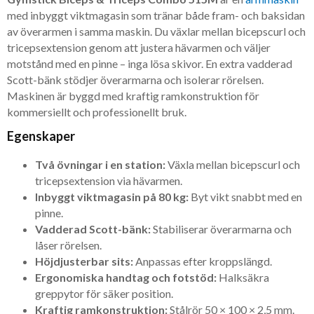
med inbyggt viktmagasin som tränar både fram- och baksidan
av överarmen i samma maskin. Du växlar mellan bicepscurl och
tricepsextension genom att justera hävarmen och väljer
motstånd med en pinne – inga lösa skivor. En extra vadderad
Scott-bänk stödjer överarmarna och isolerar rörelsen.
Maskinen är byggd med kraftig ramkonstruktion för
kommersiellt och professionellt bruk.
Egenskaper
Två övningar i en station:
Växla mellan bicepscurl och
tricepsextension via hävarmen.
Inbyggt viktmagasin på 80 kg:
Byt vikt snabbt med en
pinne.
Vadderad Scott-bänk:
Stabiliserar överarmarna och
låser rörelsen.
Höjdjusterbar sits:
Anpassas efter kroppslängd.
Ergonomiska handtag och fotstöd:
Halksäkra
greppytor för säker position.
Kraftig ramkonstruktion:
Stålrör 50 × 100 × 2,5 mm.