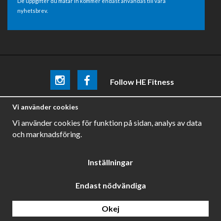
De uppgifter du matar in kommer endast användas till våra
nyhetsbrev.
Follow HE Fitness
Be the first
to know about
promotions, news and training
Vi använder cookies
tips .
Vi använder cookies för funktion på sidan, analys av data
och marknadsföring.
Inställningar
Endast nödvändiga
Drift & produktion:
Wikinggruppen
Okej