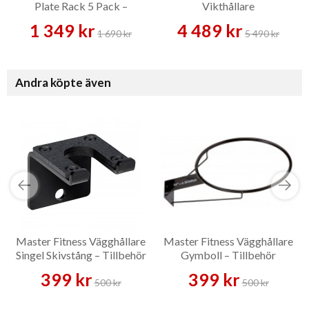
Plate Rack 5 Pack –
Vikthållare
Vikthållare
1 349 kr
4 489 kr
1 690 kr
5 490 kr
Andra köpte även
Master Fitness Vägghållare
Master Fitness Vägghållare
Singel Skivstång – Tillbehör
Gymboll – Tillbehör
399 kr
399 kr
500 kr
500 kr