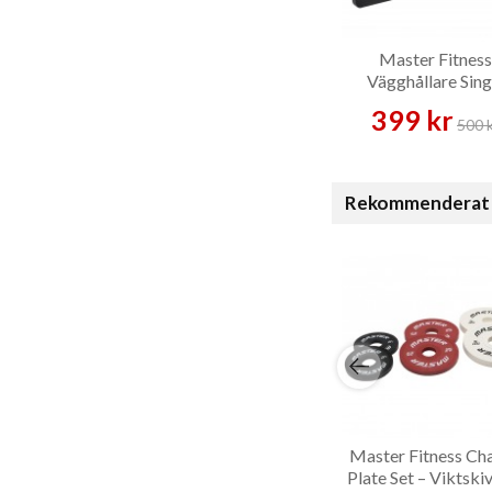
Master Fitness
Vägghållare Sing
Skivstång – Tillb
399 kr
500 
Rekommenderat 
Master Fitness Ch
Plate Set – Viktski