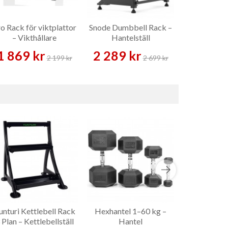
o Rack för viktplattor
Snode Dumbbell Rack –
Livepro 
– Vikthållare
Hantelställ
Skivstån
Skivstå
1 869 kr
2 289 kr
1 909 
2 199 kr
2 699 kr
unturi Kettlebell Rack
Hexhantel 1–60 kg –
Master Fi
 Plan – Kettlebellställ
Hantel
Kettlebell