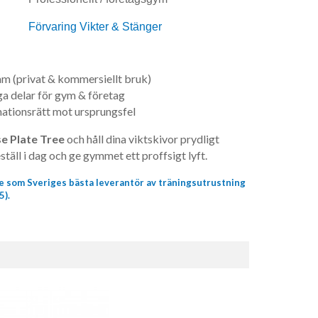
Förvaring Vikter & Stänger
ram (privat & kommersiellt bruk)
ga delar för gym & företag
mationsrätt mot ursprungsfel
e Plate Tree
och håll dina viktskivor prydligt
täll i dag och ge gymmet ett proffsigt lyft.
ade som Sveriges bästa leverantör av träningsutrustning
5).