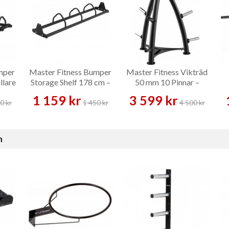
mper
Master Fitness Bumper
Master Fitness Vikträd
llare
Storage Shelf 178 cm –
50 mm 10 Pinnar –
Vikthållare
Vikthållare
1 159 kr
3 599 kr
0 kr
1 450 kr
4 500 kr
n