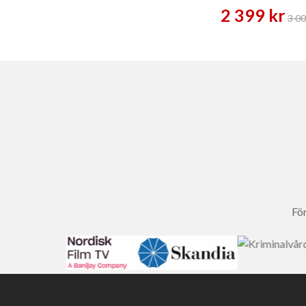
2 399 kr
3 00
För