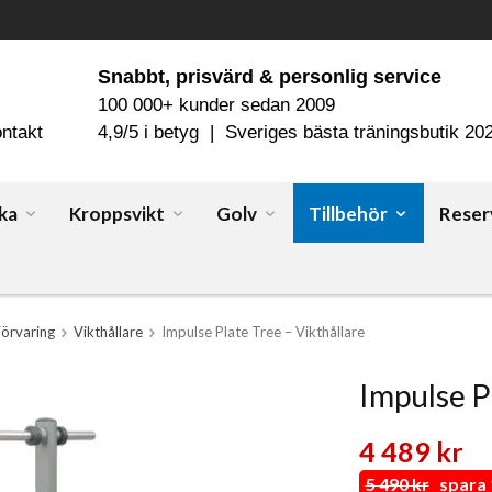
Snabbt, prisvärd & personlig service
100 000+ kunder sedan 2009
ntakt
4,9/5 i betyg | Sveriges bästa träningsbutik 20
ka
Kroppsvikt
Golv
Tillbehör
Reser
Förvaring
Vikthållare
Impulse Plate Tree – Vikthållare
Impulse P
4 489 kr
5 490 kr
spara 1