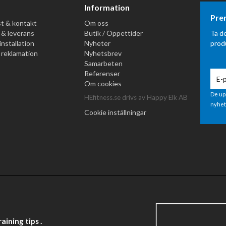
Information
Pre
t & kontakt
Om oss
 & leverans
Butik / Öppettider
Ta d
installation
Nyheter
prod
 reklamation
Nyhetsbrev
Samarbeten
Referenser
Om cookies
De up
HEfitness.se drivs av Happy Elk AB
nyhet
Cookie inställningar
ining tips .