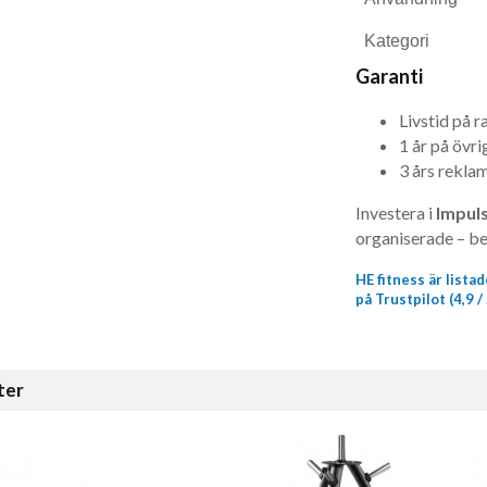
Kategori
Garanti
Livstid på 
1 år på övri
3 års rekla
Investera i
Impuls
organiserade – bes
HE fitness är list
på Trustpilot (4,9 / 
ter