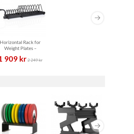
Horizontal Rack for
Weight Plates –
Vikthållare
1 909 kr
2 249 kr