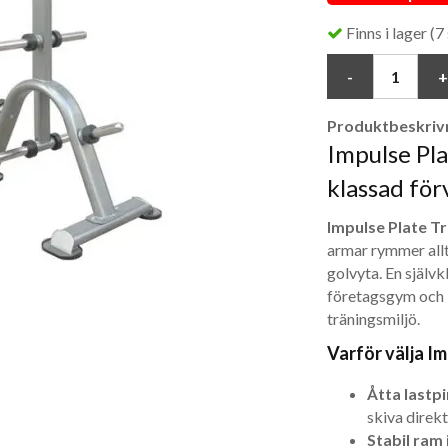
Finns i lager (7 
Produktbeskrivn
Impulse Pla
klassad för
Impulse Plate T
armar rymmer allt 
golvyta. En självk
företagsgym och 
träningsmiljö.
Varför välja I
Åtta lastp
skiva direkt
Stabil ram i