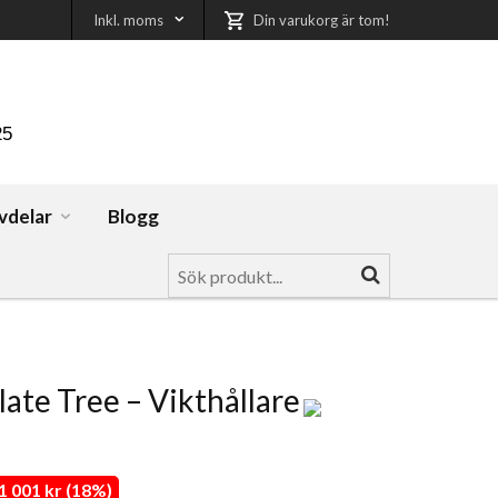
Inkl. moms
Din varukorg är tom!
25
vdelar
Blogg
late Tree – Vikthållare
 001 kr (18%)