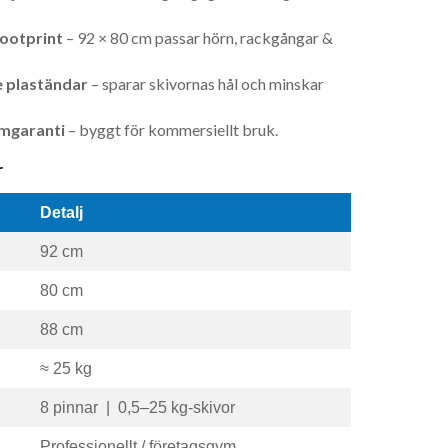
ootprint
– 92 × 80 cm passar hörn, rackgångar &
 plaständar
– sparar skivornas hål och minskar
amgaranti
– byggt för kommersiellt bruk.
r
Detalj
92 cm
80 cm
88 cm
≈ 25 kg
8 pinnar | 0,5–25 kg-skivor
Professionellt / företagsgym