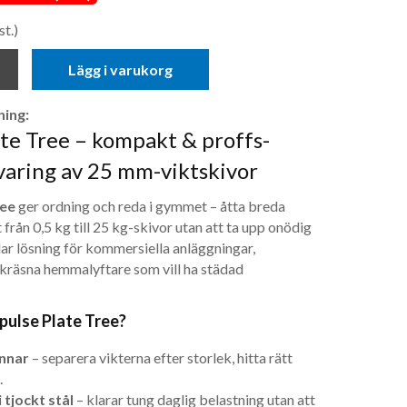
st.)
Lägg i varukorg
ing:
te Tree – kompakt & proffs­
varing av 25 mm-viktskivor
ree
ger ordning och reda i gymmet – åtta breda
från 0,5 kg till 25 kg-skivor utan att ta upp onödig
lar lösning för kommersiella anläggningar,
kräsna hemmalyftare som vill ha städad
mpulse Plate Tree?
innar
– separera vikterna efter storlek, hitta rätt
.
 tjockt stål
– klarar tung daglig belastning utan att