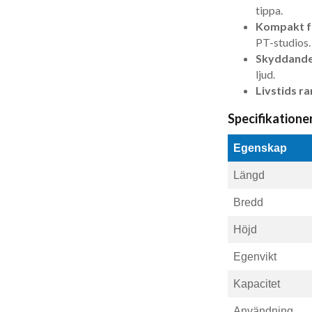
tippa.
Kompakt f
PT-studios.
Skyddande
ljud.
Livstids r
Specifikatione
Egenskap
Längd
Bredd
Höjd
Egenvikt
Kapacitet
Användning