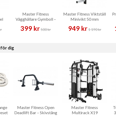
Master Fitness
Master Fitness Viktställ
Pr
el
Vägghållare Gymboll –
Minivikt 50 mm
ehör
Tillbehör
Väggfast – Vikthållare
399 kr
949 kr
kr
500 kr
1 190 kr
för dig
ange
Master Fitness Open
Master Fitness
T
veset
Deadlift Bar – Skivstång
Multirack X19
3