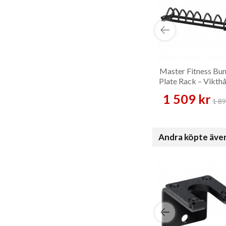
Master Fitness Bu
Plate Rack – Vikthå
1 509 kr
1 89
Andra köpte äve