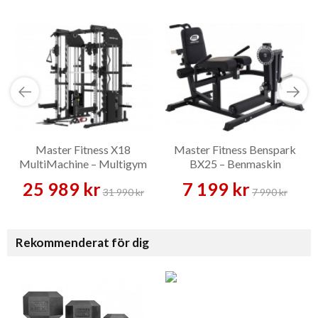
Master Fitness X18
Master Fitness Benspark
MultiMachine – Multigym
BX25 – Benmaskin
25 989 kr
7 199 kr
31 990 kr
7 990 kr
Rekommenderat för dig