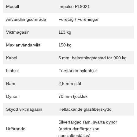
Modell
Impulse PL9021
Användningsområde
Företag / Föreningar
Viktmagasin
113 kg
Max användarvikt
150 kg
Kabel
5 mm, belastningstestad för 900 kg
Linhjul
Förstärkta nylonhjul
Ram
2,5 mm stål
Dynor
70 mm tjocklek
Skydd viktmagasin
Heltäckande glasfiberskydd
Silverfärgad ram, svarta dynor
Utförande
(andra dynfärger kan
specialbeställas)