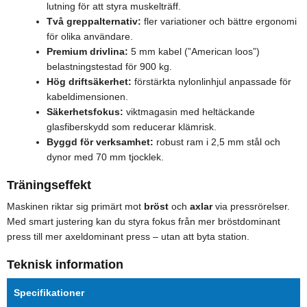
lutning för att styra muskelträff.
Två greppalternativ:
fler variationer och bättre ergonomi
för olika användare.
Premium drivlina:
5 mm kabel (”American loos”)
belastningstestad för 900 kg.
Hög driftsäkerhet:
förstärkta nylonlinhjul anpassade för
kabeldimensionen.
Säkerhetsfokus:
viktmagasin med heltäckande
glasfiberskydd som reducerar klämrisk.
Byggd för verksamhet:
robust ram i 2,5 mm stål och
dynor med 70 mm tjocklek.
Träningseffekt
Maskinen riktar sig primärt mot
bröst
och
axlar
via pressrörelser.
Med smart justering kan du styra fokus från mer bröstdominant
press till mer axeldominant press – utan att byta station.
Teknisk information
Specifikationer