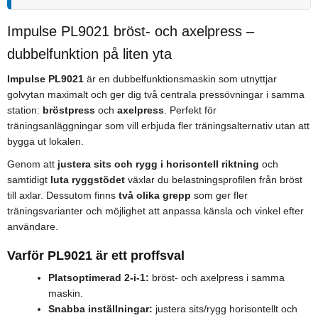
Impulse PL9021 bröst- och axelpress –
dubbelfunktion på liten yta
Impulse PL9021
är en dubbelfunktionsmaskin som utnyttjar
golvytan maximalt och ger dig två centrala pressövningar i samma
station:
bröstpress
och
axelpress
. Perfekt för
träningsanläggningar som vill erbjuda fler träningsalternativ utan att
bygga ut lokalen.
Genom att
justera sits och rygg i horisontell riktning
och
samtidigt
luta ryggstödet
växlar du belastningsprofilen från bröst
till axlar. Dessutom finns
två olika grepp
som ger fler
träningsvarianter och möjlighet att anpassa känsla och vinkel efter
användare.
Varför PL9021 är ett proffsval
Platsoptimerad 2-i-1:
bröst- och axelpress i samma
maskin.
Snabba inställningar:
justera sits/rygg horisontellt och