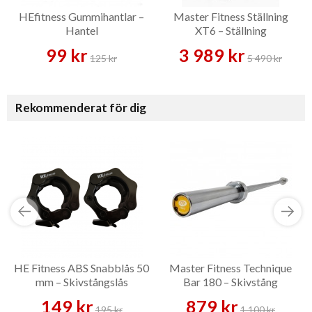
HEfitness Gummihantlar –
Master Fitness Ställning
Hantel
XT6 – Ställning
99 kr
3 989 kr
125 kr
5 490 kr
Rekommenderat för dig
HE Fitness ABS Snabblås 50
Master Fitness Technique
mm – Skivstångslås
Bar 180 – Skivstång
149 kr
879 kr
195 kr
1 100 kr