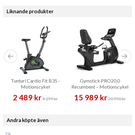
Liknande produkter
Tunturi Cardio Fit B35 -
Gymstick PRO20.0
Motionscykel
Recumbent – Motionscykel
2 489 kr
15 989 kr
4 299 kr
20 990 kr
Andra köpte även