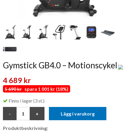
Gymstick GB4.0 – Motionscykel
4 689 kr
5 690 kr
spara 1 001 kr (18%)
Finns i lager (3 st.)
Lägg i varukorg
Produktbeskrivning: