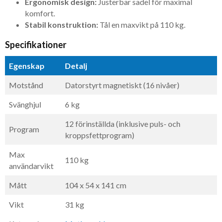
Ergonomisk design:
Justerbar sadel för maximal
komfort.
Stabil konstruktion:
Tål en maxvikt på 110 kg.
Specifikationer
Egenskap
Detalj
Motstånd
Datorstyrt magnetiskt (16 nivåer)
Svänghjul
6 kg
12 förinställda (inklusive puls- och
Program
kroppsfettprogram)
Max
110 kg
användarvikt
Mått
104 x 54 x 141 cm
Vikt
31 kg