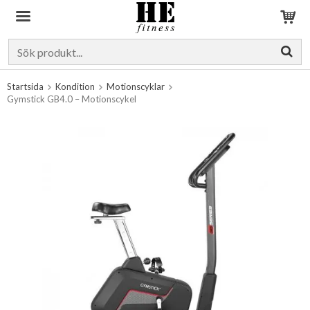
Produkten har blivit tillagd i varukorgen
Startsida
Kondition
Motionscyklar
Gymstick GB4.0 – Motionscykel