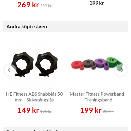
399 kr
269 kr
289 kr
Andra köpte även
HE Fitness ABS Snabblås 50
Master Fitness Powerband
mm – Skivstångslås
– Träningsband
149 kr
199 kr
195 kr
200 kr