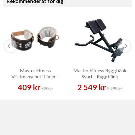
Rekommenderat för dig
Master Fitness
Master Fitness Ryggbänk
Vristmanschett Läder –
Svart – Ryggbänk
Tillbehör
409 kr
2 549 kr
520 kr
2 999 kr