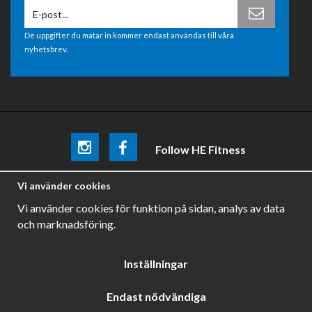
De uppgifter du matar in kommer endast användas till våra
nyhetsbrev.
Follow HE Fitness
Be the first
to know about
promotions, news and training
Vi använder cookies
tips .
Vi använder cookies för funktion på sidan, analys av data
och marknadsföring.
Inställningar
Endast nödvändiga
Drift & produktion:
Wikinggruppen