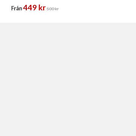
Golvskydd
449 kr
Från
500 kr