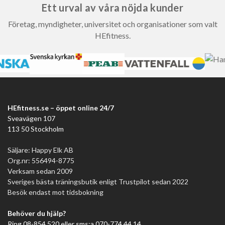
Ett urval av våra nöjda kunder
Företag, myndigheter, universitet och organisationer som valt
HEfitness.
HEfitness.se – öppet online 24/7
Sveavägen 107
113 50 Stockholm
Säljare: Happy Elk AB
Org.nr: 556494-8775
Verksam sedan 2009
Sveriges bästa träningsbutik enligt Trustpilot sedan 2022
Besök endast mot tidsbokning
Behöver du hjälp?
Ring 08-854 520 eller sms:a 070-774 44 14