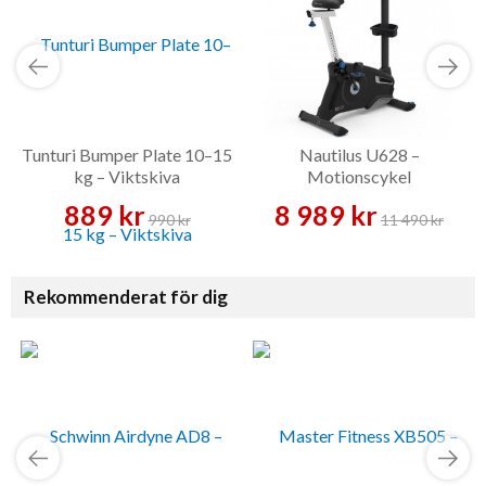
Tunturi Bumper Plate 10–15
Nautilus U628 –
kg – Viktskiva
Motionscykel
889 kr
8 989 kr
990 kr
11 490 kr
Rekommenderat för dig