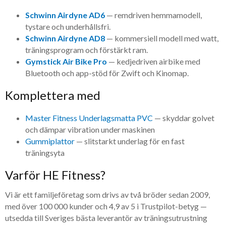
Schwinn Airdyne AD6
— remdriven hemmamodell,
tystare och underhållsfri.
Schwinn Airdyne AD8
— kommersiell modell med watt,
träningsprogram och förstärkt ram.
Gymstick Air Bike Pro
— kedjedriven airbike med
Bluetooth och app-stöd för Zwift och Kinomap.
Komplettera med
Master Fitness Underlagsmatta PVC
— skyddar golvet
och dämpar vibration under maskinen
Gummiplattor
— slitstarkt underlag för en fast
träningsyta
Varför HE Fitness?
Vi är ett familjeföretag som drivs av två bröder sedan 2009,
med över 100 000 kunder och 4,9 av 5 i Trustpilot-betyg —
utsedda till Sveriges bästa leverantör av träningsutrustning