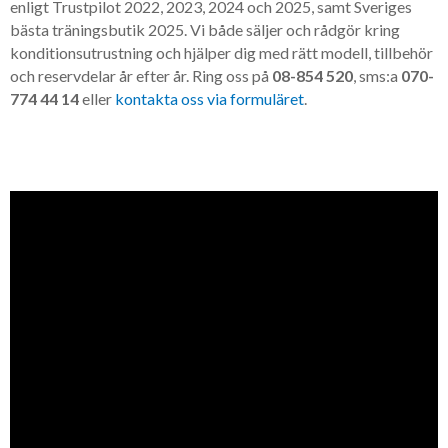
enligt Trustpilot 2022, 2023, 2024 och 2025, samt Sveriges
bästa träningsbutik 2025. Vi både säljer och rådgör kring
konditionsutrustning och hjälper dig med rätt modell, tillbehör
och reservdelar år efter år. Ring oss på
08-854 520
, sms:a
070-
774 44 14
eller
kontakta oss via formuläret
.