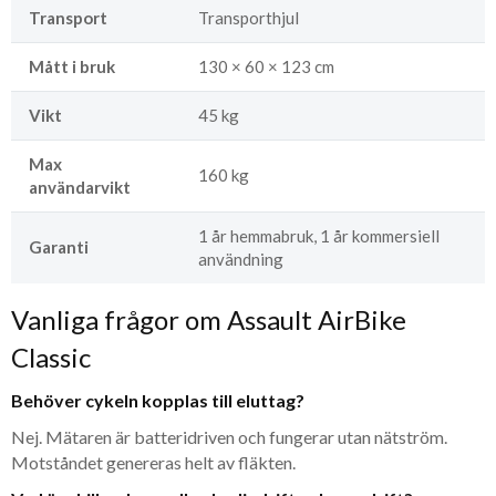
Transport
Transporthjul
Mått i bruk
130 × 60 × 123 cm
Vikt
45 kg
Max
160 kg
användarvikt
1 år hemmabruk, 1 år kommersiell
Garanti
användning
Vanliga frågor om Assault AirBike
Classic
Behöver cykeln kopplas till eluttag?
Nej. Mätaren är batteridriven och fungerar utan nätström.
Motståndet genereras helt av fläkten.