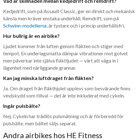
Vad är skillnaden mellan kedjedrift och remdrift?
Kedjedrift, som på Assault Classic, ger en direkt och mekanisk
känsla men kräver enstaka underhåll. Remdrift, som på
Schwinn-modellerna
, är tystare och i princip underhållsfri.
Hur bullrig är en airbike?
Ljudet kommer från luften genom fläkten och stiger med
tempot. En underlagsmatta dämpar vibrationer mot golvet
men påverkar inte själva fläktljudet — värt att väga in i
lägenhet med närliggande grannar.
Kan jag minska luftdraget från fläkten?
Ja. Om draget från fläkthjulet upplevs som besvärande finns
vindskydd som tillval — det är inte inkluderat med cykeln.
Ingår pulsbälte?
Nej. Cykeln har trådlös pulsmätning och är förberedd för
pulsbälte, men bältet säljs separat.
Andra airbikes hos HE Fitness