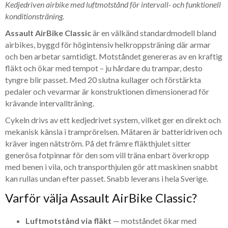
Kedjedriven airbike med luftmotstånd för intervall- och funktionell
konditionsträning.
Assault AirBike Classic
är en välkänd standardmodell bland
airbikes, byggd för högintensiv helkroppsträning där armar
och ben arbetar samtidigt. Motståndet genereras av en kraftig
fläkt och ökar med tempot – ju hårdare du trampar, desto
tyngre blir passet. Med 20 slutna kullager och förstärkta
pedaler och vevarmar är konstruktionen dimensionerad för
krävande intervallträning.
Cykeln drivs av ett kedjedrivet system, vilket ger en direkt och
mekanisk känsla i tramprörelsen. Mätaren är batteridriven och
kräver ingen nätström. På det främre fläkthjulet sitter
generösa fotpinnar för den som vill träna enbart överkropp
med benen i vila, och transporthjulen gör att maskinen snabbt
kan rullas undan efter passet. Snabb leverans i hela Sverige.
Varför välja Assault AirBike Classic?
Luftmotstånd via fläkt
— motståndet ökar med