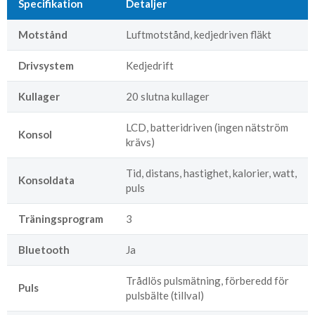
Specifikation
Detaljer
Motstånd
Luftmotstånd, kedjedriven fläkt
Drivsystem
Kedjedrift
Kullager
20 slutna kullager
LCD, batteridriven (ingen nätström
Konsol
krävs)
Tid, distans, hastighet, kalorier, watt,
Konsoldata
puls
Träningsprogram
3
Bluetooth
Ja
Trådlös pulsmätning, förberedd för
Puls
pulsbälte (tillval)