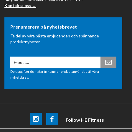
Kontakta oss →
Prenumerera på nyhetsbrevet
Ta del av våra bästa erbjudanden och spännande
produktnyheter.
De uppgifter du matar in kommer endast användas till våra
nyhetsbrev.
Follow HE Fitness
Be the first
to know about
promotions, news and training