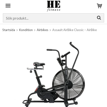
Produkten har blivit tillagd i varukorgen
Startsida
Kondition
Airbikes
Assault AirBike Classic – AirBike