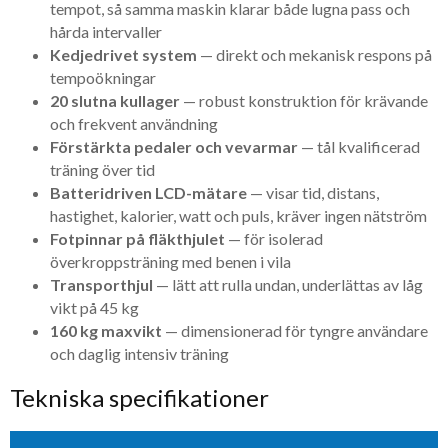
tempot, så samma maskin klarar både lugna pass och
hårda intervaller
Kedjedrivet system
— direkt och mekanisk respons på
tempoökningar
20 slutna kullager
— robust konstruktion för krävande
och frekvent användning
Förstärkta pedaler och vevarmar
— tål kvalificerad
träning över tid
Batteridriven LCD-mätare
— visar tid, distans,
hastighet, kalorier, watt och puls, kräver ingen nätström
Fotpinnar på fläkthjulet
— för isolerad
överkroppsträning med benen i vila
Transporthjul
— lätt att rulla undan, underlättas av låg
vikt på 45 kg
160 kg maxvikt
— dimensionerad för tyngre användare
och daglig intensiv träning
Tekniska specifikationer