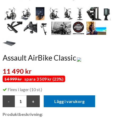
Assault AirBike Classic
11 490 kr
14 999 kr
spara 3 509 kr (23%)
Finns i lager (10 st.)
Lägg i varukorg
Produktbeskrivning: