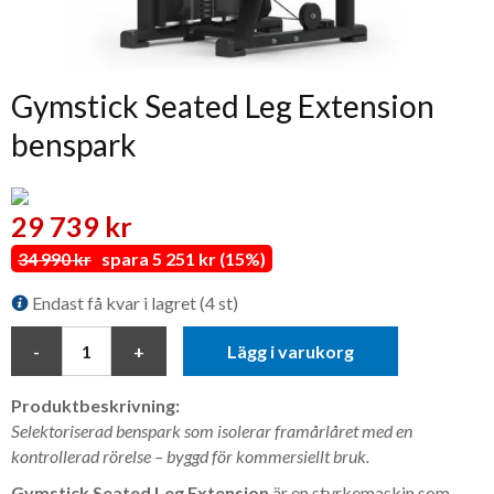
Gymstick Seated Leg Extension
benspark
29 739 kr
34 990 kr
spara 5 251 kr (15%)
Endast få kvar i lagret (4 st)
Lägg i varukorg
Produktbeskrivning:
Selektoriserad benspark som isolerar framårlåret med en
kontrollerad rörelse – byggd för kommersiellt bruk.
Gymstick Seated Leg Extension
är en styrkemaskin som