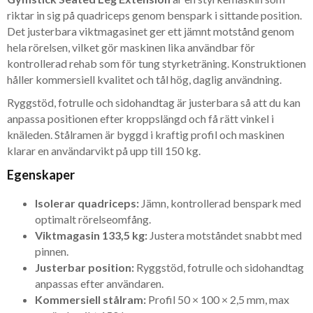
riktar in sig på quadriceps genom benspark i sittande position.
Det justerbara viktmagasinet ger ett jämnt motstånd genom
hela rörelsen, vilket gör maskinen lika användbar för
kontrollerad rehab som för tung styrketräning. Konstruktionen
håller kommersiell kvalitet och tål hög, daglig användning.
Ryggstöd, fotrulle och sidohandtag är justerbara så att du kan
anpassa positionen efter kroppslängd och få rätt vinkel i
knäleden. Stålramen är byggd i kraftig profil och maskinen
klarar en användarvikt på upp till 150 kg.
Egenskaper
Isolerar quadriceps:
Jämn, kontrollerad benspark med
optimalt rörelseomfång.
Viktmagasin 133,5 kg:
Justera motståndet snabbt med
pinnen.
Justerbar position:
Ryggstöd, fotrulle och sidohandtag
anpassas efter användaren.
Kommersiell stålram:
Profil 50 × 100 × 2,5 mm, max