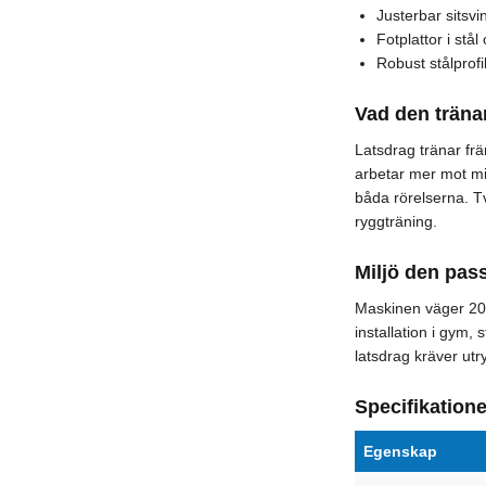
Justerbar sitsvin
Fotplattor i stål
Robust stålprof
Vad den träna
Latsdrag tränar fr
arbetar mer mot mi
båda rörelserna. T
ryggträning.
Miljö den pass
Maskinen väger 20
installation i gym,
latsdrag kräver ut
Specifikatione
Egenskap