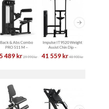
Back & Abs Combo
Impulse IT9520 Weight
PRO 511 M –
Assist Chin Dip –
Styrkemaskin
Styrkemaskin
5 489 kr
41 559 kr
29 990 kr
48 900 kr