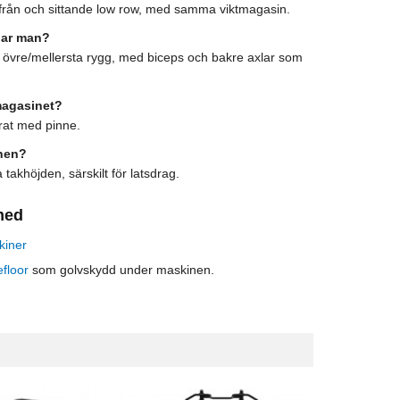
från och sittande low row, med samma viktmagasin.
nar man?
övre/mellersta rygg, med biceps och bakre axlar som
magasinet?
rat med pinne.
nen?
 takhöjden, särskilt för latsdrag.
med
kiner
floor
som golvskydd under maskinen.