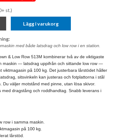
0+ st.)
Lägg i varukorg
ing:
gmaskin med både latsdrag och low row i en station.
own & Low Row 513M kombinerar två av de viktigaste
n maskin — latsdrag uppifrån och sittande low row —
viktmagasin på 100 kg. Det justerbara lårstödet håller
 latsdrag, sitsvinkeln kan justeras och fotplattorna i stål
. Du väljer motstånd med pinne, utan lösa skivor.
s med dragstång och roddhandtag. Snabb leverans i
ow row i samma maskin.
viktmagasin på 100 kg.
erat lårstöd.