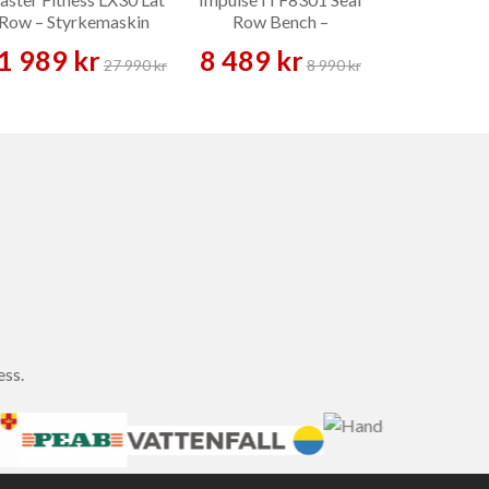
Row – Styrkemaskin
Row Bench –
Raise – A
Träningsbänk
1 989 kr
8 489 kr
37 709 
27 990 kr
8 990 kr
ess.