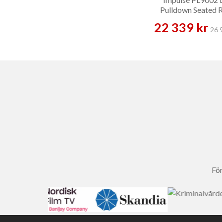
Pulldown Seated 
Black – Styrkema
22 339 kr
26 
För