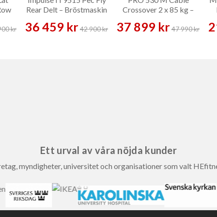
Row
Rear Delt – Bröstmaskin
Crossover 2 x 85 kg –
skin
Kabelmaskin
36 459 kr
37 899 kr
2
900 kr
42 900 kr
47 990 kr
Ett urval av våra nöjda kunder
etag, myndigheter, universitet och organisationer som valt HEfitn