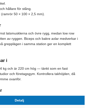
kel.
 och hållare för stång.
il (ramrör 50 × 100 × 2,5 mm).
r
ämst latsmusklerna och övre rygg, medan low row
tten av ryggen. Biceps och bakre axlar medverkar i
vå grepplägen i samma station ger en komplett
ar i
4 kg och är 220 cm hög — tänkt som en fast
 studior och företagsgym. Kontrollera takhöjden, då
rymme ovanför.
r
Detalj