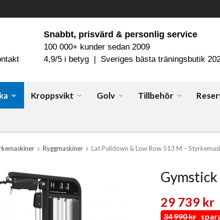
Snabbt, prisvärd & personlig service
100 000+ kunder sedan 2009
ntakt
4,9/5 i betyg | Sveriges bästa träningsbutik 20
ka
Kroppsvikt
Golv
Tillbehör
Reser
rkemaskiner
Ryggmaskiner
Lat Pulldown & Low Row 513 M – Styrkemas
Gymstick 
29 739 kr
34 990 kr
spara 