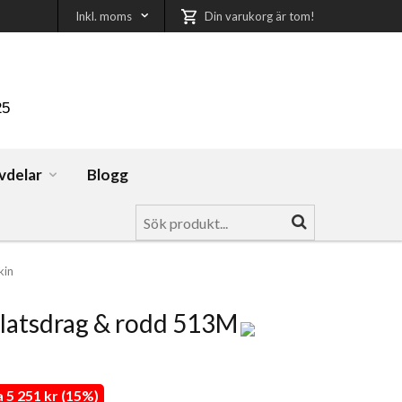
Inkl. moms
Din varukorg är tom!
25
vdelar
Blogg
kin
latsdrag & rodd 513M
5 251 kr (15%)