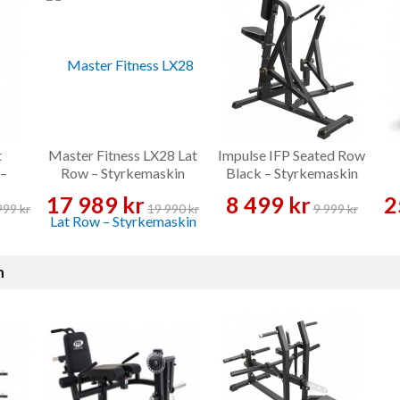
t
Master Fitness LX28 Lat
Impulse IFP Seated Row
 –
Row – Styrkemaskin
Black – Styrkemaskin
17 989 kr
8 499 kr
2
999 kr
19 990 kr
9 999 kr
n