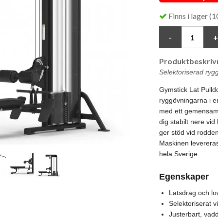
Finns i lager (1
Produktbeskrivn
Selektoriserad ryg
Gymstick Lat Pulld
ryggövningarna i e
med ett gemensamt 
dig stabilt nere vid
ger stöd vid rodden
Maskinen leverera
hela Sverige.
Egenskaper
Latsdrag och l
Selektoriserat 
Justerbart, vadd