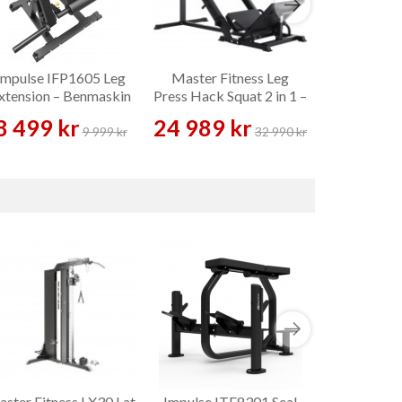
Impulse IFP1605 Leg
Master Fitness Leg
Master Fitn
xtension – Benmaskin
Press Hack Squat 2 in 1 –
Squat – 
Benmaskin
8 499 kr
24 989 kr
3 189 
9 999 kr
32 990 kr
ster Fitness LX30 Lat
Impulse ITF8301 Seal
Impulse IT9