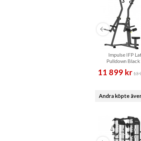
Impulse IFP La
Pulldown Black
Styrkemaskin
11 899 kr
13 
Andra köpte äve