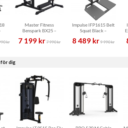
X18
Master Fitness
Impulse IFP1615 Belt
–
Benspark BX25 –
Squat Black –
E
Benmaskin
Benmaskin
7 199 kr
8 489 kr
990 kr
7 990 kr
9 990 kr
för dig
Lat
Impulse IT9515 Pec Fly
PRO 530 M Cable
Ma