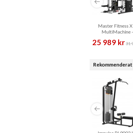
Master Fitness 
MultiMachine 
Multigym
25 989 kr
31 
Rekommenderat 
Impulse PL9002 