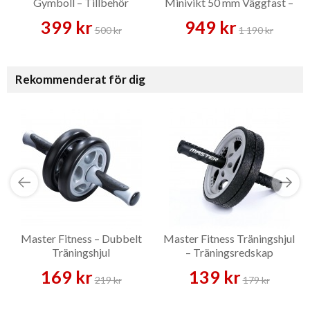
Gymboll – Tillbehör
Minivikt 50 mm Väggfast –
Vikthållare
399 kr
949 kr
500 kr
1 190 kr
Rekommenderat för dig
Master Fitness – Dubbelt
Master Fitness Träningshjul
Träningshjul
– Träningsredskap
169 kr
139 kr
219 kr
179 kr