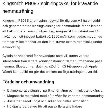
Kingsmith PB08S spinningcykel för krävande
hemmaträning
Kingsmith PB08S är en spinningcykel för dig som vill ha en stabil
och genomarbetad träningslösning för hemmabruk. Modellen har
ett bakmonterat svänghjul på 8 kg, magnetiskt motstånd med 40
nivåer och ett inbyggt batteri på 1350 mAh som laddas medan du
trampar, vilket innebär att den inte kräver extern strömkälla under
användning.
Cykeln är anpassad för användare som vill kunna variera
intensiteten från lättare konditionsträning till mer utmanande pass
hemma. Bluetooth-anslutning, stöd för KS Fit-appen och Apple
Watch-kompatibilitet gör det enklare att följa träningen över tid.
Fördelar och användning
Bakmonterat svänghjul på 8 kg för jämn och mjuk trampkänsla
Magnetiskt motstånd med 40 nivåer för varierad hemmaträning
Justerbar sadel i höjd och sidled för bättre sittposition
Höjdjusterbart styre för att passa flera användare