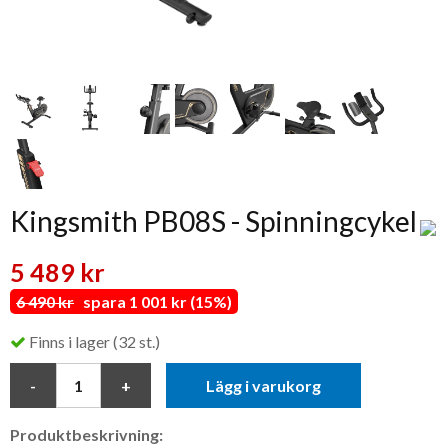
Kingsmith PB08S - Spinningcykel
5 489 kr
6 490 kr
spara 1 001 kr (15%)
Finns i lager (32 st.)
Lägg i varukorg
Produktbeskrivning: