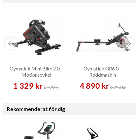
Gymstick Mini Bike 2.0 –
Gymstick GR6.0 –
Motionscykel
Roddmaskin
1 329 kr
4 890 kr
1 790 kr
6 790 kr
Rekommenderat för dig