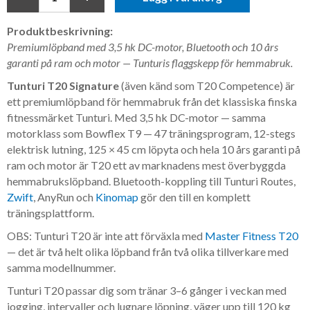
Produktbeskrivning:
Premiumlöpband med 3,5 hk DC-motor, Bluetooth och 10 års
garanti på ram och motor — Tunturis flaggskepp för hemmabruk.
Tunturi T20 Signature
(även känd som T20 Competence) är
ett premiumlöpband för hemmabruk från det klassiska finska
fitnessmärket Tunturi. Med 3,5 hk DC-motor — samma
motorklass som Bowflex T9 — 47 träningsprogram, 12-stegs
elektrisk lutning, 125 × 45 cm löpyta och hela 10 års garanti på
ram och motor är T20 ett av marknadens mest överbyggda
hemmabrukslöpband. Bluetooth-koppling till Tunturi Routes,
Zwift
, AnyRun och
Kinomap
gör den till en komplett
träningsplattform.
OBS: Tunturi T20 är inte att förväxla med
Master Fitness T20
— det är två helt olika löpband från två olika tillverkare med
samma modellnummer.
Tunturi T20 passar dig som tränar 3–6 gånger i veckan med
jogging, intervaller och lugnare löpning, väger upp till 120 kg