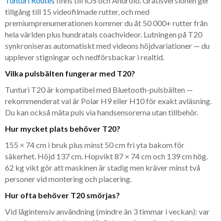
Tunturi Routes
finns till iOS och Android. Gratisversionen ger
tillgång till 15 videofilmade rutter, och med
premiumprenumerationen kommer du åt 50 000+ rutter från
hela världen plus hundratals coachvideor. Lutningen på T20
synkroniseras automatiskt med videons höjdvariationer — du
upplever stigningar och nedförsbackar i realtid.
Vilka pulsbälten fungerar med T20?
Tunturi T20 är kompatibel med Bluetooth-pulsbälten —
rekommenderat val är Polar H9 eller H10 för exakt avläsning.
Du kan också mäta puls via handsensorerna utan tillbehör.
Hur mycket plats behöver T20?
155 × 74 cm i bruk plus minst 50 cm fri yta bakom för
säkerhet. Höjd 137 cm. Hopvikt 87 × 74 cm och 139 cm hög.
62 kg vikt gör att maskinen är stadig men kräver minst två
personer vid montering och placering.
Hur ofta behöver T20 smörjas?
Vid lågintensiv användning (mindre än 3 timmar i veckan): var