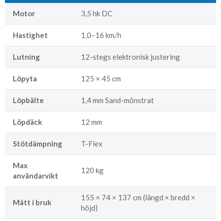
Motor
3,5 hk DC
Hastighet
1,0–16 km/h
Lutning
12-stegs elektronisk justering
Löpyta
125 × 45 cm
Löpbälte
1,4 mm Sand-mönstrat
Löpdäck
12 mm
Stötdämpning
T-Flex
Max
120 kg
användarvikt
155 × 74 × 137 cm (längd × bredd ×
Mått i bruk
höjd)