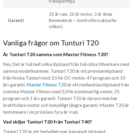
transporthjul
10 år ram, 10 år motor, 3 år delar
Garanti
(hemmabruk — kontrollera aktuella
villkor)
Vanliga frågor om Tunturi T20
Är Tunturi T20 samma som Master Fitness T20?
Nej. Det är två helt olika löpband från två olika tillverkare med
samma modellnummer. Tunturi T20 är ett premiumlöpband
från finska Tunturi med 3,5 hk DC-motor, 47 program och 10
års garanti.
Master Fitness T20
är ett mellanklasslöpband från
svenska Master Fitness med 2,0 hk kontinuerlig motor, 25
program och 1 års garanti. Tunturi T20 är dyrare men har
kraftfullare motor och betydligt längre garanti; Master T20 är
testvinnare i sin prisklass fyra år i rad.
Vad skiljer Tunturi T20 från Tunturi T40?
Tunturi T20 är ett betydligt mer kapabelt löpband: