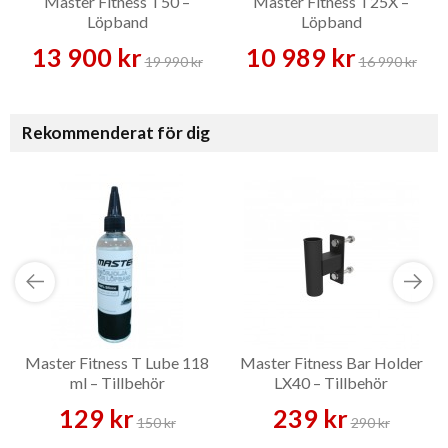
Master Fitness T50 –
Master Fitness T25X –
Löpband
Löpband
13 900 kr
10 989 kr
19 990 kr
16 990 kr
Rekommenderat för dig
Master Fitness T Lube 118
Master Fitness Bar Holder
ml – Tillbehör
LX40 – Tillbehör
129 kr
239 kr
150 kr
290 kr