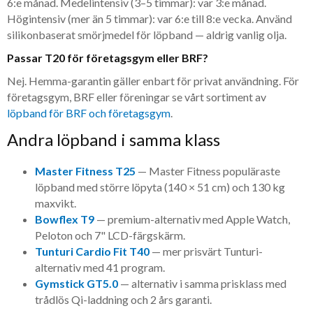
6:e månad. Medelintensiv (3–5 timmar): var 3:e månad.
Högintensiv (mer än 5 timmar): var 6:e till 8:e vecka. Använd
silikonbaserat smörjmedel för löpband — aldrig vanlig olja.
Passar T20 för företagsgym eller BRF?
Nej. Hemma-garantin gäller enbart för privat användning. För
företagsgym, BRF eller föreningar se vårt sortiment av
löpband för BRF och företagsgym
.
Andra löpband i samma klass
Master Fitness T25
— Master Fitness populäraste
löpband med större löpyta (140 × 51 cm) och 130 kg
maxvikt.
Bowflex T9
— premium-alternativ med Apple Watch,
Peloton och 7" LCD-färgskärm.
Tunturi Cardio Fit T40
— mer prisvärt Tunturi-
alternativ med 41 program.
Gymstick GT5.0
— alternativ i samma prisklass med
trådlös Qi-laddning och 2 års garanti.