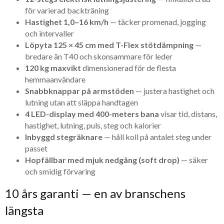
för varierad backträning
Hastighet 1,0–16 km/h
— täcker promenad, jogging
och intervaller
Löpyta 125 × 45 cm med T-Flex stötdämpning
—
bredare än T40 och skonsammare för leder
120 kg maxvikt
dimensionerad för de flesta
hemmaanvändare
Snabbknappar på armstöden
— justera hastighet och
lutning utan att släppa handtagen
4 LED-display med 400-meters bana
visar tid, distans,
hastighet, lutning, puls, steg och kalorier
Inbyggd stegräknare
— håll koll på antalet steg under
passet
Hopfällbar med mjuk nedgång (soft drop)
— säker
och smidig förvaring
10 års garanti — en av branschens
längsta