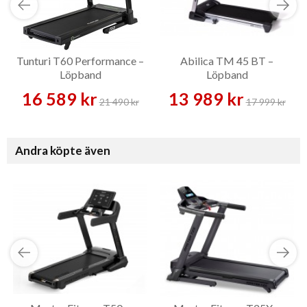
Tunturi T60 Performance –
Abilica TM 45 BT –
Löpband
Löpband
16 589 kr
13 989 kr
21 490 kr
17 999 kr
Andra köpte även