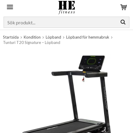
Produkten har blivit tillagd i varukorgen
Startsida
Kondition
Löpband
Löpband för hemmabruk
Tunturi T20 Signature – Löpband