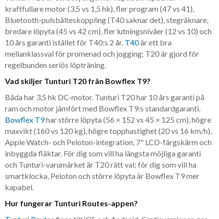
kraftfullare motor (3,5 vs 1,5 hk), fler program (47 vs 41),
Bluetooth-pulsbälteskoppling (T40 saknar det), stegräknare,
bredare löpyta (45 vs 42 cm), fler lutningsnivåer (12 vs 10) och
10 års garanti istället för T40:s 2 år.
T40
är ett bra
mellanklassval för promenad och jogging; T20 är gjord för
regelbunden seriös löpträning.
Vad skiljer Tunturi T20 från Bowflex T9?
Båda har 3,5 hk DC-motor. Tunturi T20 har 10 års garanti på
ram och motor jämfört med Bowflex T9:s standardgaranti.
Bowflex T9
har större löpyta (56 × 152 vs 45 × 125 cm), högre
maxvikt (160 vs 120 kg), högre topphastighet (20 vs 16 km/h),
Apple Watch- och Peloton-integration, 7" LCD-färgskärm och
inbyggda fläktar. För dig som vill ha längsta möjliga garanti
och Tunturi-varumärket är T20 rätt val; för dig som vill ha
smartklocka, Peloton och större löpyta är Bowflex T9 mer
kapabel.
Hur fungerar Tunturi Routes-appen?