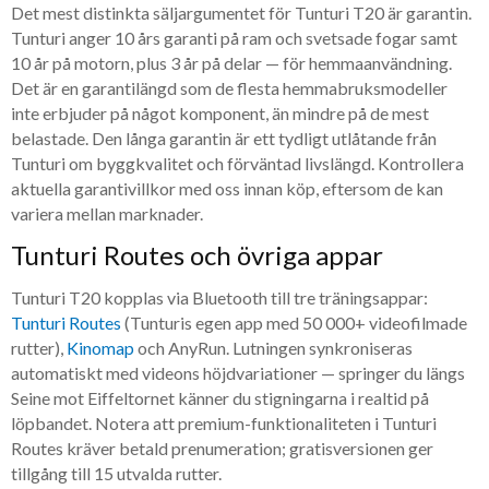
Det mest distinkta säljargumentet för Tunturi T20 är garantin.
Tunturi anger 10 års garanti på ram och svetsade fogar samt
10 år på motorn, plus 3 år på delar — för hemma­användning.
Det är en garantilängd som de flesta hemmabruksmodeller
inte erbjuder på något komponent, än mindre på de mest
belastade. Den långa garantin är ett tydligt utlåtande från
Tunturi om byggkvalitet och förväntad livslängd. Kontrollera
aktuella garantivillkor med oss innan köp, eftersom de kan
variera mellan marknader.
Tunturi Routes och övriga appar
Tunturi T20 kopplas via Bluetooth till tre träningsappar:
Tunturi Routes
(Tunturis egen app med 50 000+ videofilmade
rutter),
Kinomap
och AnyRun. Lutningen synkroniseras
automatiskt med videons höjdvariationer — springer du längs
Seine mot Eiffeltornet känner du stigningarna i realtid på
löpbandet. Notera att premium-funktionaliteten i Tunturi
Routes kräver betald prenumeration; gratisversionen ger
tillgång till 15 utvalda rutter.