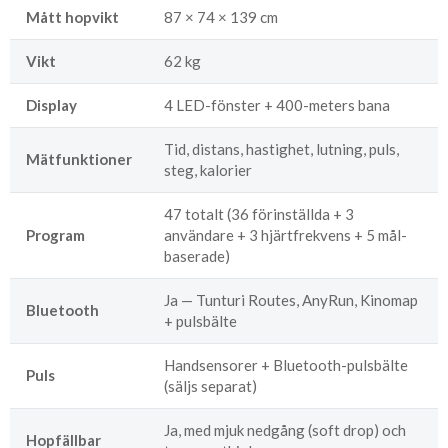
Mått hopvikt
87 × 74 × 139 cm
Vikt
62 kg
Display
4 LED-fönster + 400-meters bana
Tid, distans, hastighet, lutning, puls,
Mätfunktioner
steg, kalorier
47 totalt (36 förinställda + 3
Program
användare + 3 hjärtfrekvens + 5 mål-
baserade)
Ja — Tunturi Routes, AnyRun, Kinomap
Bluetooth
+ pulsbälte
Handsensorer + Bluetooth-pulsbälte
Puls
(säljs separat)
Ja, med mjuk nedgång (soft drop) och
Hopfällbar