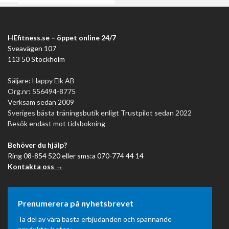
HEfitness.se – öppet online 24/7
Sveavägen 107
113 50 Stockholm
Säljare: Happy Elk AB
Org.nr: 556494-8775
Verksam sedan 2009
Sveriges bästa träningsbutik enligt Trustpilot sedan 2022
Besök endast mot tidsbokning
Behöver du hjälp?
Ring 08-854 520 eller sms:a 070-774 44 14
Kontakta oss →
Prenumerera på nyhetsbrevet
Ta del av våra bästa erbjudanden och spännande