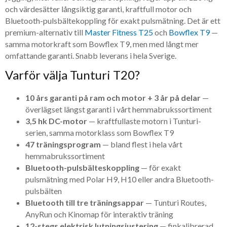
och värdesätter långsiktig garanti, kraftfull motor och
Bluetooth-pulsbältekoppling för exakt pulsmätning. Det är ett
premium-alternativ till
Master Fitness T25
och
Bowflex T9
—
samma motorkraft som Bowflex T9, men med långt mer
omfattande garanti. Snabb leverans i hela Sverige.
Varför välja Tunturi T20?
10 års garanti på ram och motor + 3 år på delar
—
överlägset längst garanti i vårt hemmabrukssortiment
3,5 hk DC-motor
— kraftfullaste motorn i Tunturi-
serien, samma motorklass som Bowflex T9
47 träningsprogram
— bland flest i hela vårt
hemmabrukssortiment
Bluetooth-pulsbälteskoppling
— för exakt
pulsmätning med Polar H9, H10 eller andra Bluetooth-
pulsbälten
Bluetooth till tre träningsappar
— Tunturi Routes,
AnyRun och Kinomap för interaktiv träning
12-stegs elektrisk lutningsjustering
— finkalibrerad