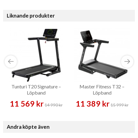
Liknande produkter
Tunturi T20 Signature –
Master Fitness T32 –
Löpband
Löpband
11 569 kr
11 389 kr
14 990 kr
15 999 kr
Andra köpte även