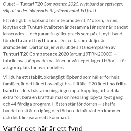
Outlet — Tunturi T20 Competence 2020. Nytt band ur eget lager,
säljs ut under inköpspris. Begränsat antal. Fri frakt.
Ett riktigt bra löpband blir inte omödernt. Motorn, ramen,
löpytan och Tunturi-kvaliteten är desamma i år som när bandet
lanserades — och garantin gäller precis som på ett nytt band,
för
detta är ett nytt band
. Det enda som skiljer är
årsmodellen. Därför säljer vi nu ut de sista exemplaren av
Tunturi T20 Competence 2020
(art.nr 19TRN20000) —
fabriksnya, oöppnade maskiner ur vårt eget lager i Höör — för
att göra plats för nya modeller.
Vill du ha ett stabilt, okrångligt löpband som håller för hela
familjen, är det här ett ovanligt bra tillfälle. T20 är ett
no frills-
band
i ordets bästa mening: ingen app-koppling att betala
extra för, bara en kraftfull maskin med lång löpyta, tyst gång
och 44 färdiga program. Hösten står för dörren — skaffa
bandet nu så är du igång och förberedd när vintern kommer
och det blir svårare att komma ut.
Varför det här är ett fynd