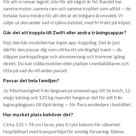
För att vi rensar lagret, inte för att något är fel. Bandet har
samma motor, samma ram och samma kvalitet som alltid — du
betalar bara mindre för att det är en tidigare årsmodell. Vi
säljer ut den under vad vi själva betalat, med fri frakt på köpet.
Går det att koppla till Zwift eller andra träningsappar?
Nej, den här modellen har ingen app-koppling. Det är just
därför den passar dig som vill ha ett okrångligt band — du
släpper parkopplingar och abonnemang och kommer igång
direkt. Du kan ställa mobilen eller plattan i mediahållaren och
titta på vad du vill under passet.
Passar det hela familjen?
Ja. Med hastighet från långsam promenad upp till 16 km/h, 12-
stegs lutning och 120 kg maxvikt fungerar det för allt från
lugna gångpass till löpträning — för flera användare i hushållet.
Hur mycket plats behöver det?
Cirka 155 × 74 cm i bruk, plus fri yta bakom för säkerhet.
Hopfällbart med transporthjul för smidig förvaring. Räkna