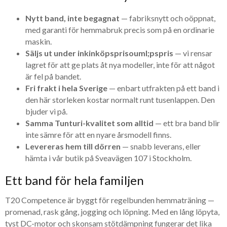
Nytt band, inte begagnat
— fabriksnytt och oöppnat,
med garanti för hemmabruk precis som på en ordinarie
maskin.
Säljs ut under inkinköpsprisouml;pspris
— vi rensar
lagret för att ge plats åt nya modeller, inte för att något
är fel på bandet.
Fri frakt i hela Sverige
— enbart utfrakten på ett band i
den här storleken kostar normalt runt tusenlappen. Den
bjuder vi på.
Samma Tunturi-kvalitet som alltid
— ett bra band blir
inte sämre för att en nyare årsmodell finns.
Levereras hem till dörren
— snabb leverans, eller
hämta i vår butik på Sveavägen 107 i Stockholm.
Ett band för hela familjen
T20 Competence är byggt för regelbunden hemmaträning —
promenad, rask gång, jogging och löpning. Med en lång löpyta,
tyst DC-motor och skonsam stötdämpning fungerar det lika