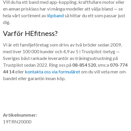
Vill du ha ett band med app-koppling, kraftfullare motor eller
en annan prisklass har vi många modeller att välja bland — se
hela vårt sortiment av
löpband
så hittar du ett som passar just
dig.
Varför HEfitness?
Vi är ett familjeföretag som drivs av två bröder sedan 2009,
med över 100 000 kunder och 4,9 av 5 i Trustpilot-betyg —
Sveriges bäst rankade leverantör av träningsutrustning på
Trustpilot sedan 2022. Ring oss på
08-854 520
, sms:a
070-774
44 14
eller
kontakta oss via formuläret
om du vill veta mer om
bandet eller garantin innan köp.
Artikelnummer:
19TRN20000