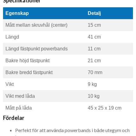
Specifikationer
Egenskap
Detalj
Mått mellan skruvhål (center)
15 cm
Längd
41 cm
Längd fästpunkt powerbands
11 cm
Bakre höjd fästpunkt
21 cm
Bakre bredd fästpunkt
70 mm
Vikt
9 kg
Vikt med låda
10 kg
Mått på låda
45 x 25 x 19 cm
Fördelar
Perfekt för att använda powerbands i både utegym och