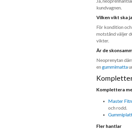
Ja, neoprenhantlar
kundvagnen.
Vilken vikt ska j
För kondition och 
motstånd väljer du
vikter.
Är de skonsamm
Neoprenytan dämp
en
gummimatta
un
Kompletter
Komplettera m
Master Fit
och rodd.
Gummiplat
Fler hantlar