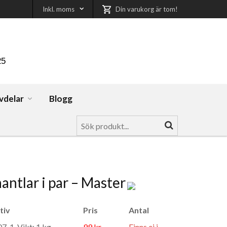
Inkl. moms
Din varukorg är tom!
25
vdelar
Blogg
ntlar i par – Master
tiv
Pris
Antal
7-1, Vikt: 1 kg
99 kr
Finns ej i