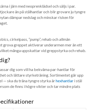
ärna i järn med neoprenklädsel och säljs i par.
jockare än på stålhantlar och blir grovare ju tyngre
nytan dämpar nedslag och minskar risken för
aget.
obics, cirkelpass, ”pump”, rehab och allmän
t grova greppet aktiverar underarmen mer än ett
 vilket många uppskattar vid greppstyrka och rehab.
dig?
ssar dig som vill ha bekväma par-hantlar för
ghet och lättare styrketräning. Sortimentet går upp
tel — ska du träna tyngre styrka är
hexhantlar
i stål
tersom de finns i högre vikter och tar mindre plats
ecifikationer