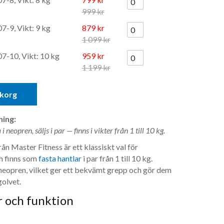
999 kr
7-9, Vikt: 9 kg
879 kr
1 099 kr
7-10, Vikt: 10 kg
959 kr
1 199 kr
ukorg
ing:
 neopren, säljs i par — finns i vikter från 1 till 10 kg.
n Master Fitness är ett klassiskt val för
h finns som
fasta hantlar
i par från 1 till 10 kg.
 neopren, vilket ger ett bekvämt grepp och gör dem
olvet.
 och funktion