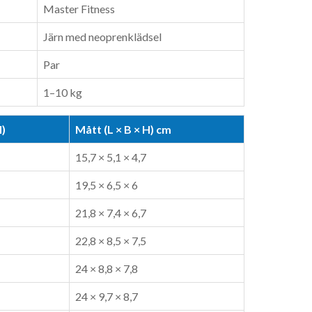
Master Fitness
Järn med neoprenklädsel
Par
1–10 kg
l)
Mått (L × B × H) cm
15,7 × 5,1 × 4,7
19,5 × 6,5 × 6
21,8 × 7,4 × 6,7
22,8 × 8,5 × 7,5
24 × 8,8 × 7,8
24 × 9,7 × 8,7