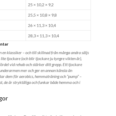
25 × 10,2 × 9,2
25,5 × 10,8 × 9,8
26 × 11,3 × 10,4
28,3 × 11,3 × 10,4
ntar
n en klassiker – och till skillnad från många andra säljs
 lite tjockare (och blir tjockare ju tyngre vikten är),
fördel vid rehab och stärker ditt grepp. Ett tjockare
 underarmen mer och ger en annan känsla än
illar dem för aerobics, hemmaträning och ”pump” –
st, de är stryktåliga och funkar både hemma och i
.
gor