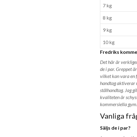
7 kg
8 kg
9 kg
10 kg
Fredriks komme
Det här är verklige
de i par. Greppet är
vilket kan vara en 
handtag aktiverar
stålhandtag. Jag g
kvaliteten är schys
kommersiella gym
Vanliga frå
Säljs de i par?