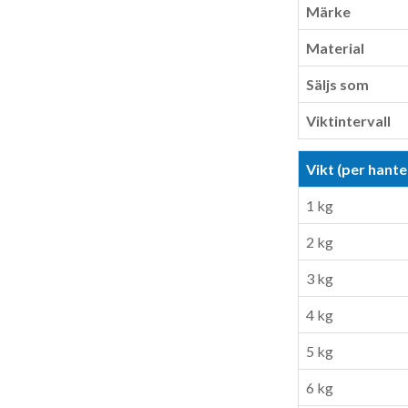
Märke
Material
Säljs som
Viktintervall
Vikt (per hante
1 kg
2 kg
3 kg
4 kg
5 kg
6 kg