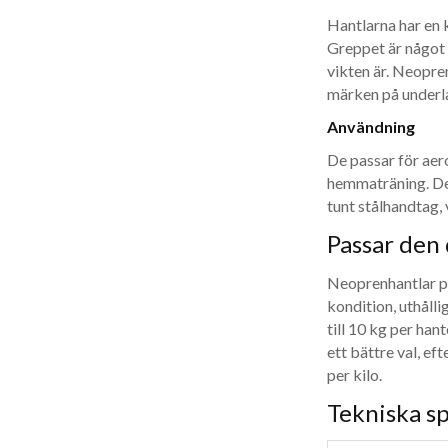
Hantlarna har en k
Greppet är något t
vikten är. Neopre
märken på underl
Användning
De passar för aer
hemmaträning. De
tunt stålhandtag,
Passar den 
Neoprenhantlar pa
kondition, uthålli
till 10 kg per han
ett bättre val, ef
per kilo.
Tekniska sp