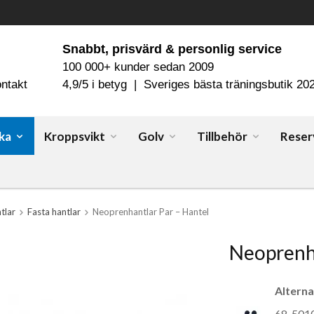
Snabbt, prisvärd & personlig service
100 000+ kunder sedan 2009
ntakt
4,9/5 i betyg | Sveriges bästa träningsbutik 20
ka
Kroppsvikt
Golv
Tillbehör
Reser
tlar
Fasta hantlar
Neoprenhantlar Par – Hantel
Neoprenha
Alterna
68-5010