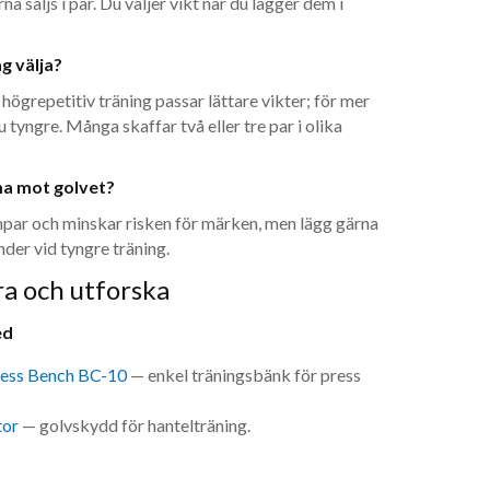
na säljs i par. Du väljer vikt när du lägger dem i
ag välja?
högrepetitiv träning passar lättare vikter; för mer
 tyngre. Många skaffar två eller tre par i olika
a mot golvet?
ar och minskar risken för märken, men lägg gärna
der vid tyngre träning.
a och utforska
ed
ness Bench BC-10
— enkel träningsbänk för press
tor
— golvskydd för hantelträning.