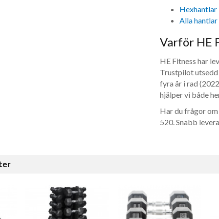
Hexhantlar
Alla hantlar
Varför HE 
HE Fitness har le
Trustpilot utsedd 
fyra år i rad (2
hjälper vi både h
Har du frågor om 
520. Snabb leveran
ter