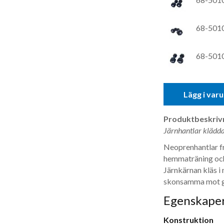
68-5010
68-5010
Lägg i var
Produktbeskrivn
Järnhantlar klädda i
Neoprenhantlar frå
hemmaträning oc
Järnkärnan kläs i
skonsamma mot g
Egenskaper
Konstruktion