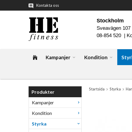
Kontakta oss
Stockholm
Sveavägen 107
08-854 520 |
Ko
Kampanjer
Kondition
Styr
Startsida
Styrka
Han
Produkter
Kampanjer
Kondition
Styrka