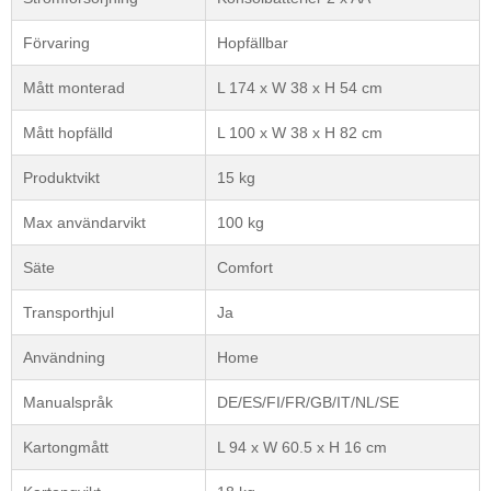
Förvaring
Hopfällbar
Mått monterad
L 174 x W 38 x H 54 cm
Mått hopfälld
L 100 x W 38 x H 82 cm
Produktvikt
15 kg
Max användarvikt
100 kg
Säte
Comfort
Transporthjul
Ja
Användning
Home
Manualspråk
DE/ES/FI/FR/GB/IT/NL/SE
Kartongmått
L 94 x W 60.5 x H 16 cm