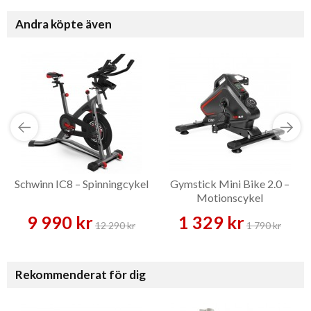
Andra köpte även
Schwinn IC8 – Spinningcykel
Gymstick Mini Bike 2.0 –
Motionscykel
9 990 kr
1 329 kr
12 290 kr
1 790 kr
Rekommenderat för dig