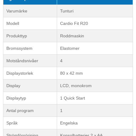
Varumärke
Tunturi
Modell
Cardio Fit R20
Produkttyp
Roddmaskin
Bromssystem
Elastomer
Motståndsnivåer
4
Displaystorlek
80 x 42 mm
Display
LCD, monokrom
Displaytyp
1 Quick Start
Antal program
1
Språk
Engelska
Strömförsörjning
Konsolbatterier 2 x AA