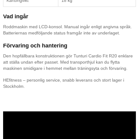
Kartongvikt
18 kg
Vad ingår
Roddmaskin med LCD-konsol. Manual ingår enligt angivna språk.
Batteriernas medföljande status framgår inte av underlaget.
Förvaring och hantering
Den hopfällbara konstruktionen gör Tunturi Cardio Fit R20 enklare
att ställa undan efter passet. Med transporthjul kan du flytta
maskinen smidigare i hemmet mellan träningsyta och förvaring.
HEfitness – personlig service, snabb leverans och stort lager i
Stockholm.