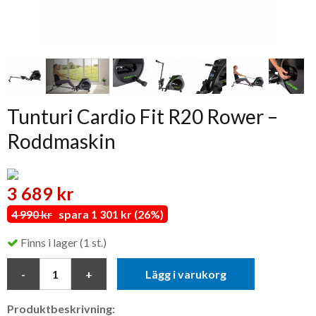
Tunturi Cardio Fit R20 Rower –
Roddmaskin
3 689 kr
4 990 kr
spara 1 301 kr (26%)
Finns i lager (1 st.)
Lägg i varukorg
Produktbeskrivning: